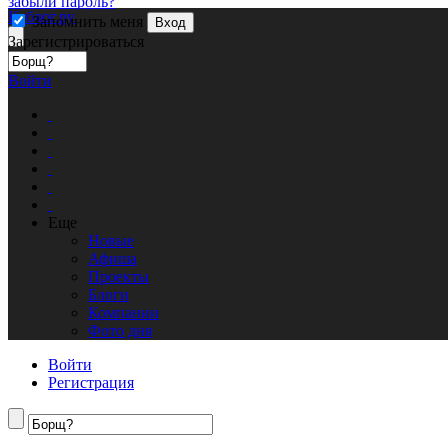
забыли пароль?
Кублог.ру
Запомнить меня
Вход
Зарегистрироваться
Войти
Еще
Новые
Афиша
Проекты
Блоги
Компании
Фото дня
Войти
Регистрация