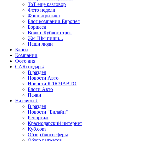
ТоТ еще разговор
Фото недели
Фэшн-критика
Блог компании Европея
Борщеед
Волк с Кублог стрит
Жы-Шы пиши...
Наши люди
Блоги
Компании
Фото дня
CARснодар ↓
В раздел
Новости Авто
Новости КЛЮЧАВТО
Блоги Авто
Пачки
На связи ↓
В раздел
Новости "Билайн"
Репортаж
Краснодарский интернет
Куб.com
Обзор блогосферы
Обзор гаджетов