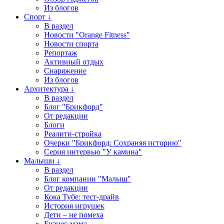
Из блогов
Спорт ↓
В раздел
Новости "Orange Fitness"
Новости спорта
Репортаж
Активный отдых
Снаряжение
Из блогов
Архитектура ↓
В раздел
Блог "Брикфорд"
От редакции
Блоги
Реалити-стройка
Очерки "Брикфорд: Сохраняя историю"
Серия интервью "У камина"
Малыши ↓
В раздел
Блог компании "Малыш"
От редакции
Кока Тубе: тест-драйв
История игрушек
Дети – не помеха
Бизнес-мама