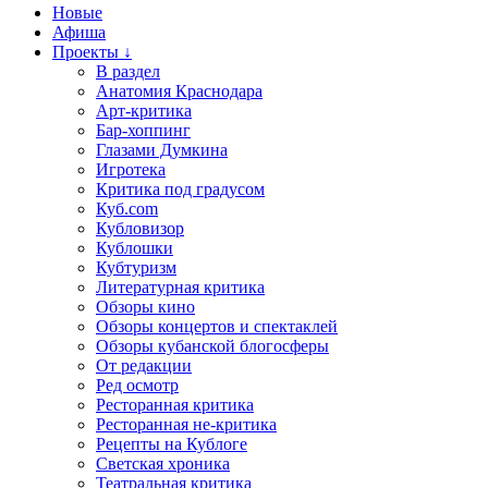
Новые
Афиша
Проекты ↓
В раздел
Анатомия Краснодара
Арт-критика
Бар-хоппинг
Глазами Думкина
Игротека
Критика под градусом
Куб.com
Кубловизор
Кублошки
Кубтуризм
Литературная критика
Обзоры кино
Обзоры концертов и спектаклей
Обзоры кубанской блогосферы
От редакции
Ред осмотр
Ресторанная критика
Ресторанная не-критика
Рецепты на Кублоге
Светская хроника
Театральная критика