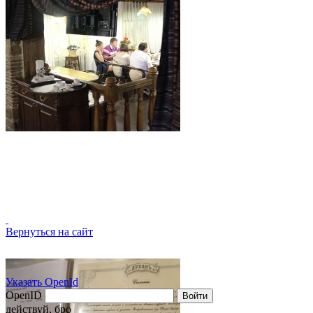
Вернуться на сайт
Указать OpenId
OpenID
Войти
действуй, бро