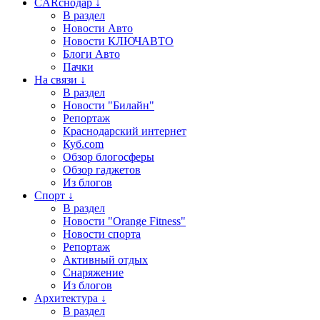
CARснодар ↓
В раздел
Новости Авто
Новости КЛЮЧАВТО
Блоги Авто
Пачки
На связи ↓
В раздел
Новости "Билайн"
Репортаж
Краснодарский интернет
Куб.com
Обзор блогосферы
Обзор гаджетов
Из блогов
Спорт ↓
В раздел
Новости "Orange Fitness"
Новости спорта
Репортаж
Активный отдых
Снаряжение
Из блогов
Архитектура ↓
В раздел