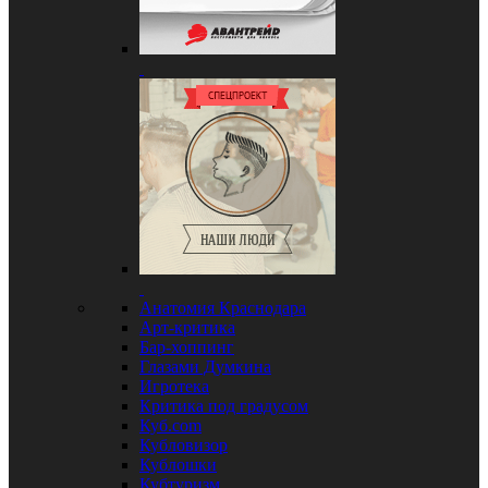
Анатомия Краснодара
Арт-критика
Бар-хоппинг
Глазами Думкина
Игротека
Критика под градусом
Куб.com
Кубловизор
Кублошки
Кубтуризм