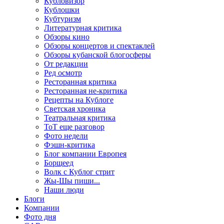
Кубловизор
Кублошки
Кубтуризм
Литературная критика
Обзоры кино
Обзоры концертов и спектаклей
Обзоры кубанской блогосферы
От редакции
Ред осмотр
Ресторанная критика
Ресторанная не-критика
Рецепты на Кублоге
Светская хроника
Театральная критика
ТоТ еще разговор
Фото недели
Фэшн-критика
Блог компании Европея
Борщеед
Волк с Кублог стрит
Жы-Шы пиши...
Наши люди
Блоги
Компании
Фото дня