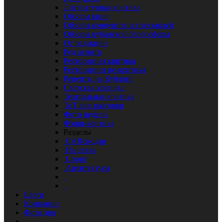
Литературная критика
Обзоры кино
Обзоры концертов и спектаклей
Обзоры кубанской блогосферы
От редакции
Ред осмотр
Ресторанная критика
Ресторанная не-критика
Рецепты на Кублоге
Светская хроника
Театральная критика
ТоТ еще разговор
Фото недели
Фэшн-критика
Разделы
CARснодар
На связи
Спорт
Архитектура
Блоги
Компании
Фото дня