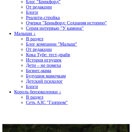
Блог "Брикфорд"
От редакции
Блоги
Реалити-стройка
Очерки "Брикфорд: Сохраняя историю"
Серия интервью "У камина"
Малыши ↓
В раздел
Блог компании "Малыш"
От редакции
Кока Тубе: тест-драйв
История игрушек
Дети – не помеха
Бизнес-мама
Будущим мамочкам
Детский психолог
Блоги
Король бензоколонки ↓
В раздел
Сеть АЗС "Газпром"
Духанъ