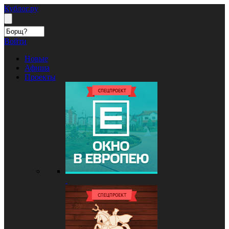
Кублог.ру
Войти
Новые
Афиша
Проекты