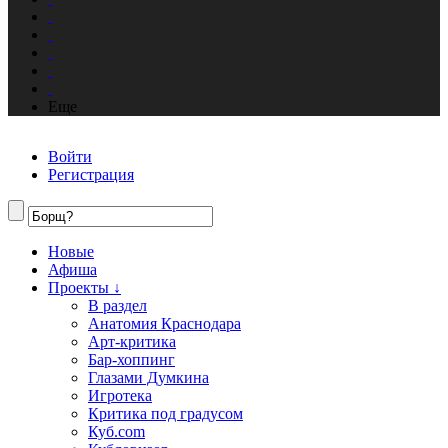
Еще
Войти
Регистрация
Новые
Афиша
Проекты ↓
В раздел
Анатомия Краснодара
Арт-критика
Бар-хоппинг
Глазами Думкина
Игротека
Критика под градусом
Куб.com