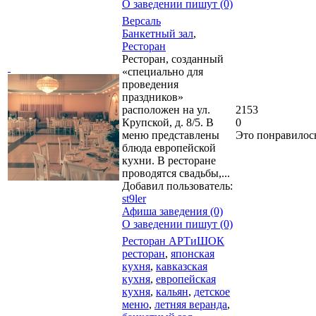
О заведении пишут (0)
Версаль
Банкетный зал
,
Ресторан
Ресторан, созданный
«специально для
проведения
праздников»
расположен на ул.
2153
Крупской, д. 8/5. В
0
меню представлены
Это понравилос
блюда европейской
кухни. В ресторане
проводятся свадьбы,...
Добавил пользователь:
st9ler
Афиша заведения (0)
О заведении пишут (0)
Ресторан АРТиШОК
ресторан
,
японская
кухня
,
кавказская
кухня
,
европейская
кухня
,
кальян
,
детское
меню
,
летняя веранда
,