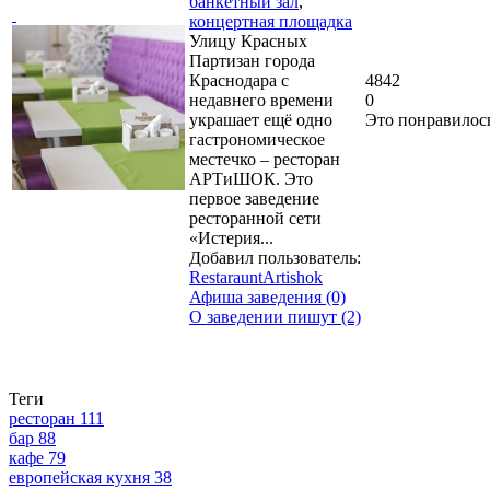
банкетный зал
,
концертная площадка
Улицу Красных
Партизан города
Краснодара с
4842
недавнего времени
0
украшает ещё одно
Это понравилос
гастрономическое
местечко – ресторан
АРТиШОК. Это
первое заведение
ресторанной сети
«Истерия...
Добавил пользователь:
RestarauntArtishok
Афиша заведения (0)
О заведении пишут (2)
Теги
ресторан
111
бар
88
кафе
79
европейская кухня
38