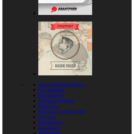
Анатомия Краснодара
Арт-критика
Бар-хоппинг
Глазами Думкина
Игротека
Критика под градусом
Куб.com
Кубловизор
Кублошки
Кубтуризм