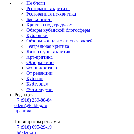
Не блоги
Ресторанная критика
Ресторанная не-критика
Бар-хоппинг
Критика под градусом
Обзоры кубанской блогосферы
Кублошки
Обзоры концертов и спектаклей
Театральная критика
Литературная критика
Арт-критика
Обзоры кино
Фэшн-критика
От редакции
Куб.com
Кубтуризм
Фото недели
Редакция
+7 (918) 239-88-84
edem@kublog.ru
правила
По вопросам рекламы
+7 (918) 695-29-19
u@klerk.ru