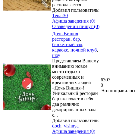
располагается...
Добавил пользователь:
Tenar30
Афиша заведения (0)
О заведении пишут (0)
Дочь Вишня
ресторан
,
бар
,
банкетный зал
,
караоке
,
ночной клуб
,
шоу
Представляем Вашему
вниманию новое
место отдыха
современных и
6307
креативных людей —
0
«Дочь Вишня»!
Это понравилос
Уникальный ресторан-
бар включает в себя
два различно
декорированных зала
с...
Добавил пользователь:
doch_vishnya
Афиша заведения (0)