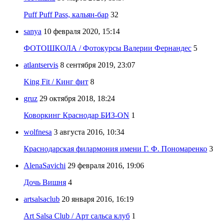
Puff Puff Pass, кальян-бар
32
sanya
10 февраля 2020, 15:14
ФОТОШКОЛА / Фотокурсы Валерии Фернандес
5
atlantservis
8 сентября 2019, 23:07
King Fit / Кинг фит
8
gruz
29 октября 2018, 18:24
Коворкинг Краснодар БИЗ-ON
1
wolfnesa
3 августа 2016, 10:34
Краснодарская филармония имени Г. Ф. Пономаренко
3
AlenaSavichi
29 февраля 2016, 19:06
Дочь Вишня
4
artsalsaclub
20 января 2016, 16:19
Art Salsa Club / Арт сальса клуб
1