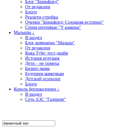
Блог "Брикфорд"
От редакции
Блоги
Реалити-стройка
Очерки "Брикфорд: Сохраняя историю"
Серия интервью "У камина"
Малыши ↓
В раздел
Блог компании "Малыш"
От редакции
Кока Тубе: тест-драйв
История игрушек
Дети – не помеха
Бизнес-мама
Будущим мамочкам
Детский психолог
Блоги
Король бензоколонки ↓
В раздел
Сеть АЗС "Газпром"