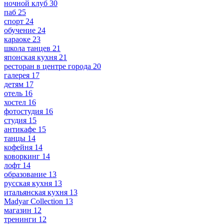
ночной клуб
30
паб
25
спорт
24
обучение
24
караоке
23
школа танцев
21
японская кухня
21
ресторан в центре города
20
галерея
17
детям
17
отель
16
хостел
16
фотостудия
16
студия
15
антикафе
15
танцы
14
кофейня
14
коворкинг
14
лофт
14
образование
13
русская кухня
13
итальянская кухня
13
Madyar Collection
13
магазин
12
тренинги
12