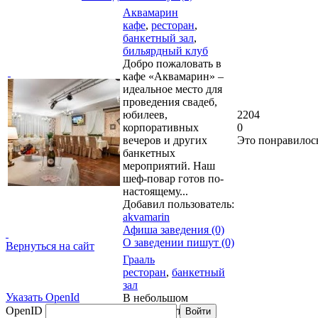
Аквамарин
кафе
,
ресторан
,
банкетный зал
,
бильярдный клуб
Добро пожаловать в
кафе «Аквамарин» –
идеальное место для
проведения свадеб,
юбилеев,
2204
корпоративных
0
вечеров и других
Это понравилос
банкетных
мероприятий. Наш
шеф-повар готов по-
настоящему...
Добавил пользователь:
akvamarin
Афиша заведения (0)
О заведении пишут (0)
Вернуться на сайт
Грааль
ресторан
,
банкетный
зал
Указать OpenId
В небольшом
OpenID
удалении от
Войти