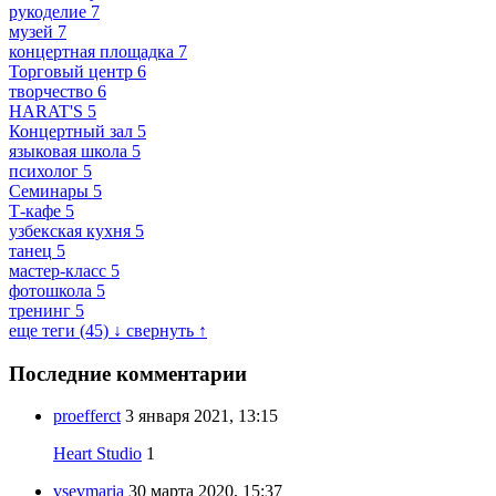
рукоделие
7
музей
7
концертная площадка
7
Торговый центр
6
творчество
6
HARAT'S
5
Концертный зал
5
языковая школа
5
психолог
5
Семинары
5
Т-кафе
5
узбекская кухня
5
танец
5
мастер-класс
5
фотошкола
5
тренинг
5
еще теги (45) ↓
свернуть ↑
Последние комментарии
proefferct
3 января 2021, 13:15
Heart Studio
1
vsevmaria
30 марта 2020, 15:37