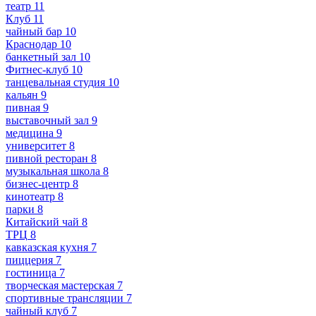
театр
11
Клуб
11
чайный бар
10
Краснодар
10
банкетный зал
10
Фитнес-клуб
10
танцевальная студия
10
кальян
9
пивная
9
выставочный зал
9
медицина
9
университет
8
пивной ресторан
8
музыкальная школа
8
бизнес-центр
8
кинотеатр
8
парки
8
Китайский чай
8
ТРЦ
8
кавказская кухня
7
пиццерия
7
гостиница
7
творческая мастерская
7
спортивные трансляции
7
чайный клуб
7