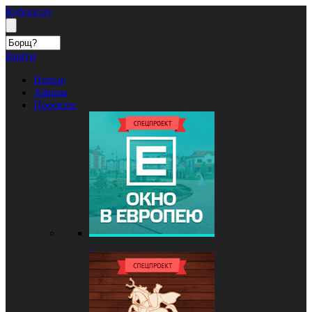
Кублог.ру
Войти
Новые
Афиша
Проекты