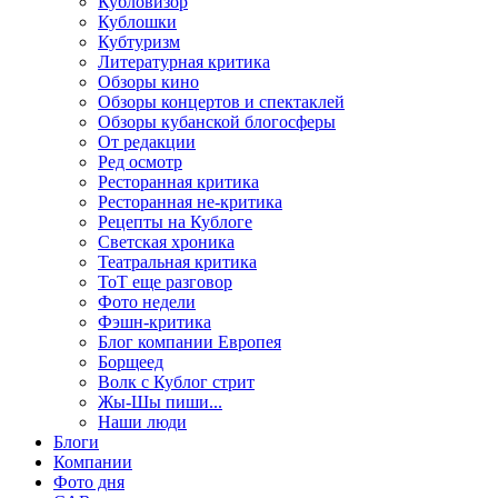
Кубловизор
Кублошки
Кубтуризм
Литературная критика
Обзоры кино
Обзоры концертов и спектаклей
Обзоры кубанской блогосферы
От редакции
Ред осмотр
Ресторанная критика
Ресторанная не-критика
Рецепты на Кублоге
Светская хроника
Театральная критика
ТоТ еще разговор
Фото недели
Фэшн-критика
Блог компании Европея
Борщеед
Волк с Кублог стрит
Жы-Шы пиши...
Наши люди
Блоги
Компании
Фото дня