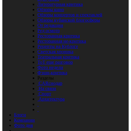
Литературная критика
Обзоры кино
Обзоры концертов и спектаклей
Обзоры кубанской блогосферы
От редакции
Ред осмотр
Ресторанная критика
Ресторанная не-критика
Рецепты на Кублоге
Светская хроника
Театральная критика
ТоТ еще разговор
Фото недели
Фэшн-критика
Разделы
CARснодар
На связи
Спорт
Архитектура
Блоги
Компании
Фото дня