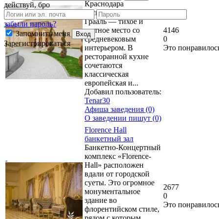
Краснодара
действуй, бро
расположен ресторан
Грааль — тихое и
забыли пароль?
уютное место со
4146
Запомнить меня
Вход
средневековым
0
Зарегистрироваться
интерьером. В
Это понравилос
ресторанной кухне
сочетаются
классическая
европейская и...
Добавил пользователь:
Tenar30
Афиша заведения (0)
О заведении пишут (0)
Florence Hall
банкетный зал
Банкетно-Концертный
комплекс «Florence-
Hall» расположен
вдали от городской
суеты. Это огромное
2677
монументальное
0
здание во
Это понравилос
флорентийском стиле,
рядом с которым