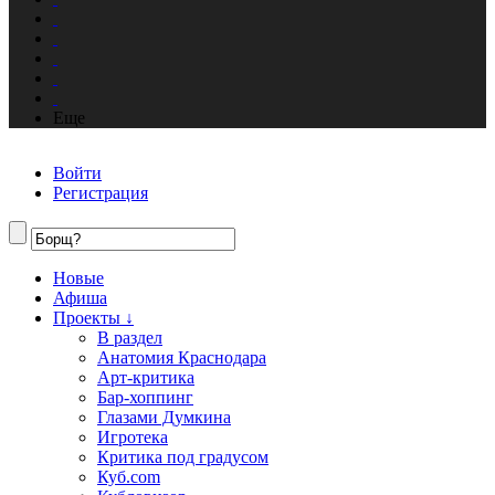
Еще
Войти
Регистрация
Новые
Афиша
Проекты ↓
В раздел
Анатомия Краснодара
Арт-критика
Бар-хоппинг
Глазами Думкина
Игротека
Критика под градусом
Куб.com