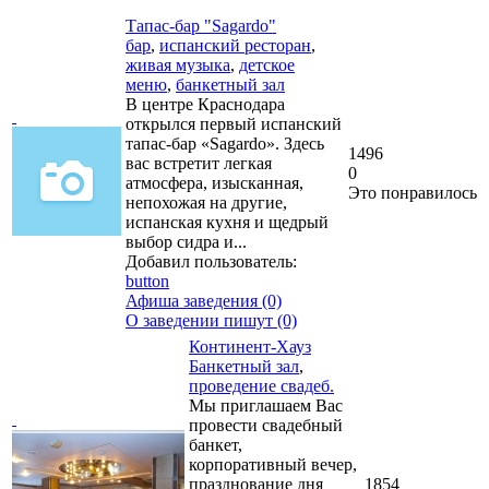
Тапас-бар "Sagardo"
бар
,
испанский ресторан
,
живая музыка
,
детское
меню
,
банкетный зал
В центре Краснодара
открылся первый испанский
тапас-бар «Sagardo». Здесь
1496
вас встретит легкая
0
атмосфера, изысканная,
Это понравилось
непохожая на другие,
испанская кухня и щедрый
выбор сидра и...
Добавил пользователь:
button
Афиша заведения (0)
О заведении пишут (0)
Континент-Хауз
Банкетный зал
,
проведение свадеб.
Мы приглашаем Вас
провести свадебный
банкет,
корпоративный вечер,
празднование дня
1854