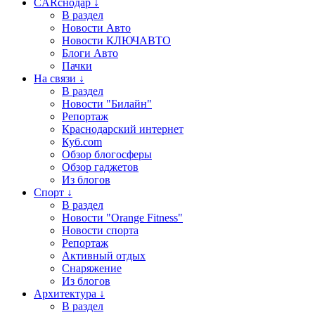
CARснодар ↓
В раздел
Новости Авто
Новости КЛЮЧАВТО
Блоги Авто
Пачки
На связи ↓
В раздел
Новости "Билайн"
Репортаж
Краснодарский интернет
Куб.com
Обзор блогосферы
Обзор гаджетов
Из блогов
Спорт ↓
В раздел
Новости "Orange Fitness"
Новости спорта
Репортаж
Активный отдых
Снаряжение
Из блогов
Архитектура ↓
В раздел