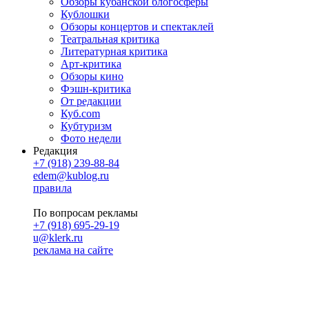
Обзоры кубанской блогосферы
Кублошки
Обзоры концертов и спектаклей
Театральная критика
Литературная критика
Арт-критика
Обзоры кино
Фэшн-критика
От редакции
Куб.com
Кубтуризм
Фото недели
Редакция
+7 (918) 239-88-84
edem@kublog.ru
правила
По вопросам рекламы
+7 (918) 695-29-19
u@klerk.ru
реклама на сайте
PR
Илона Полянская
pr@kublog.ru