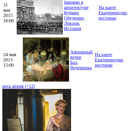
барокко в
31
архитектуре
На карте
мая
Кубани
Екатеринодар,
2015
Обучение
,
ресторан
16:00
Лекция
,
История
Ампирный
24 мая
На карте
вечер
2015
Екатеринодар,
Бал
,
15:00
ресторан
Вечеринка
весь архив (+
12
)