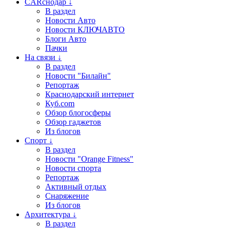
CARснодар ↓
В раздел
Новости Авто
Новости КЛЮЧАВТО
Блоги Авто
Пачки
На связи ↓
В раздел
Новости "Билайн"
Репортаж
Краснодарский интернет
Куб.com
Обзор блогосферы
Обзор гаджетов
Из блогов
Спорт ↓
В раздел
Новости "Orange Fitness"
Новости спорта
Репортаж
Активный отдых
Снаряжение
Из блогов
Архитектура ↓
В раздел