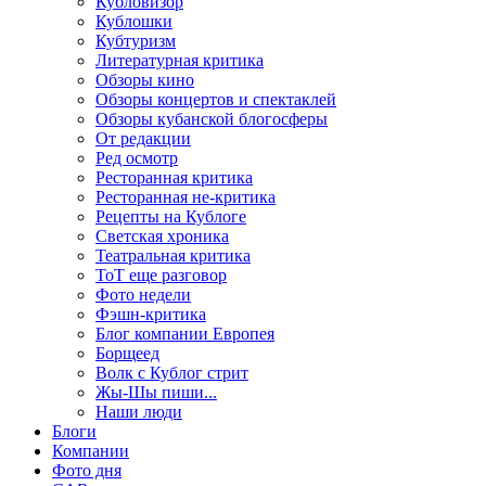
Кубловизор
Кублошки
Кубтуризм
Литературная критика
Обзоры кино
Обзоры концертов и спектаклей
Обзоры кубанской блогосферы
От редакции
Ред осмотр
Ресторанная критика
Ресторанная не-критика
Рецепты на Кублоге
Светская хроника
Театральная критика
ТоТ еще разговор
Фото недели
Фэшн-критика
Блог компании Европея
Борщеед
Волк с Кублог стрит
Жы-Шы пиши...
Наши люди
Блоги
Компании
Фото дня