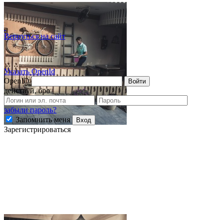
Вернуться на сайт
Указать OpenId
OpenID
Войти
действуй, бро
забыли пароль?
Запомнить меня
Вход
Зарегистрироваться