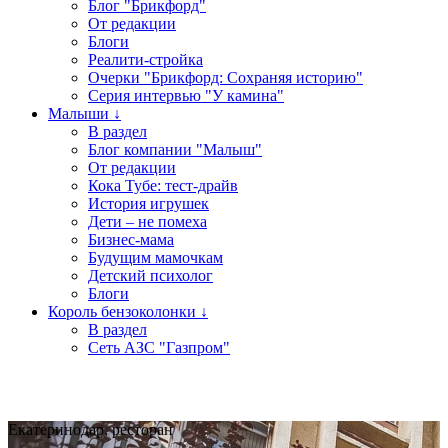
Блог "Брикфорд"
От редакции
Блоги
Реалити-стройка
Очерки "Брикфорд: Сохраняя историю"
Серия интервью "У камина"
Малыши ↓
В раздел
Блог компании "Малыш"
От редакции
Кока Тубе: тест-драйв
История игрушек
Дети – не помеха
Бизнес-мама
Будущим мамочкам
Детский психолог
Блоги
Король бензоколонки ↓
В раздел
Сеть АЗС "Газпром"
Екатеринодар, ресторан