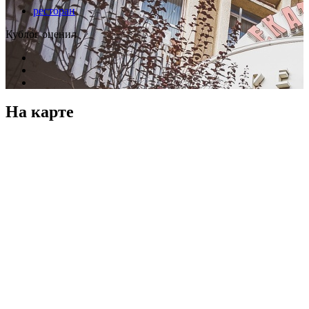
ресторан
Кублог оценил
На карте