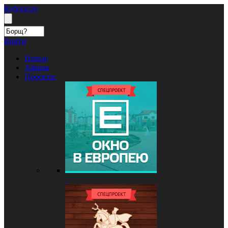
Кублог.ру
Войти
Новые
Афиша
Проекты