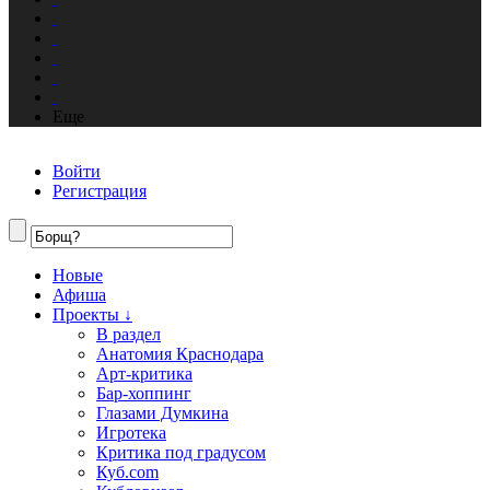
Еще
Войти
Регистрация
Новые
Афиша
Проекты ↓
В раздел
Анатомия Краснодара
Арт-критика
Бар-хоппинг
Глазами Думкина
Игротека
Критика под градусом
Куб.com