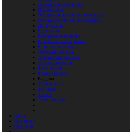
Литературная критика
Обзоры кино
Обзоры концертов и спектаклей
Обзоры кубанской блогосферы
От редакции
Ред осмотр
Ресторанная критика
Ресторанная не-критика
Рецепты на Кублоге
Светская хроника
Театральная критика
ТоТ еще разговор
Фото недели
Фэшн-критика
Разделы
CARснодар
На связи
Спорт
Архитектура
Блоги
Компании
Фото дня