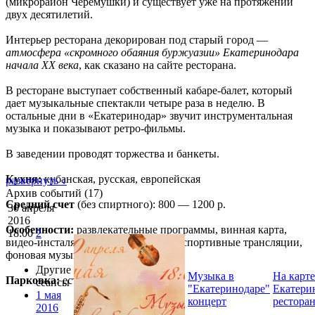
(микрорайон Черемушки) и существует уже на протяжении
двух десятилетий.
Интерьер ресторана декорирован под старый город —
атмосфера «скромного обаяния буржуазии» Екатеринодара
начала ХХ века
, как сказано на сайте ресторана.
В ресторане выступает собственный кабаре-балет, который
дает музыкальные спектакли четыре раза в неделю. В
остальные дни в «Екатеринодар» звучит инструментальная
музыка и показывают ретро-фильмы.
В заведении проводят торжества и банкеты.
Кухня:
кубанская, русская, европейская
развернуть ↓
Архив событий (17)
Средний счет
(без спиртного): 800 — 1200 р.
30 апреля
2016
Особенности:
развлекательные программы, винная карта,
18:00
2
видео-инсталяции, блюда на вынос, спортивные трансляции,
фоновая музыка, интернет Wi-Fi
Другие
Музыка в
На карте
Парковка:
есть
сеансы
"Екатеринодаре"
Екатери
1 мая
концерт
рестора
2016