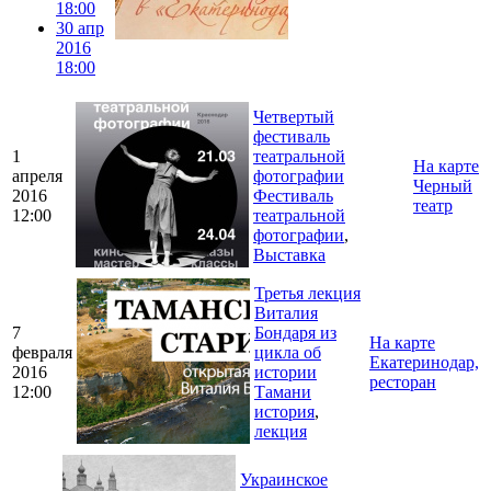
18:00
30 апр
2016
18:00
Четвертый
фестиваль
1
театральной
На карте
апреля
фотографии
Черный
2016
Фестиваль
театр
12:00
театральной
фотографии
,
Выставка
Третья лекция
Виталия
7
Бондаря из
На карте
февраля
цикла об
Екатеринодар,
2016
истории
ресторан
12:00
Тамани
история
,
лекция
Украинское