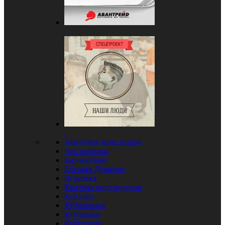
Анатомия Краснодара
Арт-критика
Бар-хоппинг
Глазами Думкина
Игротека
Критика под градусом
Куб.com
Кубловизор
Кублошки
Кубтуризм