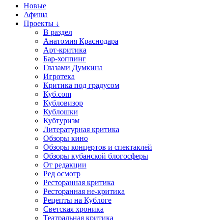
Новые
Афиша
Проекты ↓
В раздел
Анатомия Краснодара
Арт-критика
Бар-хоппинг
Глазами Думкина
Игротека
Критика под градусом
Куб.com
Кубловизор
Кублошки
Кубтуризм
Литературная критика
Обзоры кино
Обзоры концертов и спектаклей
Обзоры кубанской блогосферы
От редакции
Ред осмотр
Ресторанная критика
Ресторанная не-критика
Рецепты на Кублоге
Светская хроника
Театральная критика