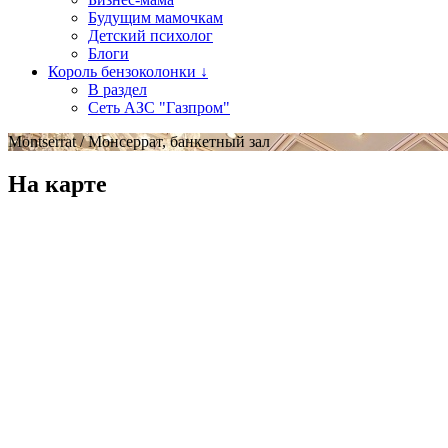
Будущим мамочкам
Детский психолог
Блоги
Король бензоколонки ↓
В раздел
Сеть АЗС "Газпром"
Montserrat / Монсеррат, банкетный зал
На карте