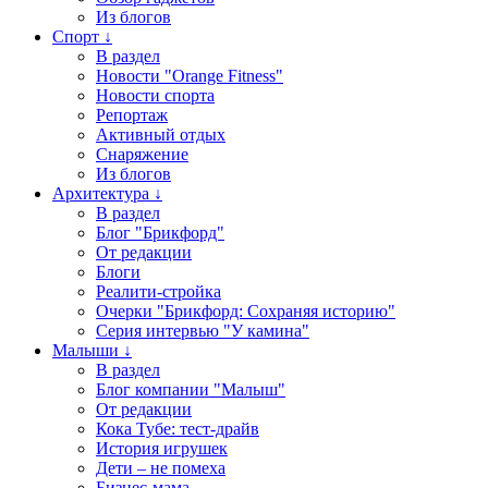
Из блогов
Спорт ↓
В раздел
Новости "Orange Fitness"
Новости спорта
Репортаж
Активный отдых
Снаряжение
Из блогов
Архитектура ↓
В раздел
Блог "Брикфорд"
От редакции
Блоги
Реалити-стройка
Очерки "Брикфорд: Сохраняя историю"
Серия интервью "У камина"
Малыши ↓
В раздел
Блог компании "Малыш"
От редакции
Кока Тубе: тест-драйв
История игрушек
Дети – не помеха
Бизнес-мама