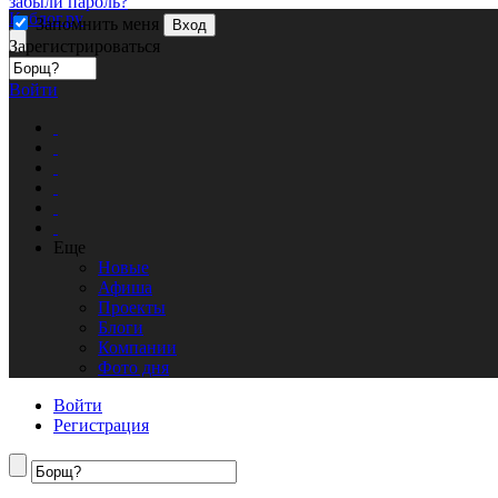
забыли пароль?
Кублог.ру
Запомнить меня
Вход
Зарегистрироваться
Войти
Еще
Новые
Афиша
Проекты
Блоги
Компании
Фото дня
Войти
Регистрация