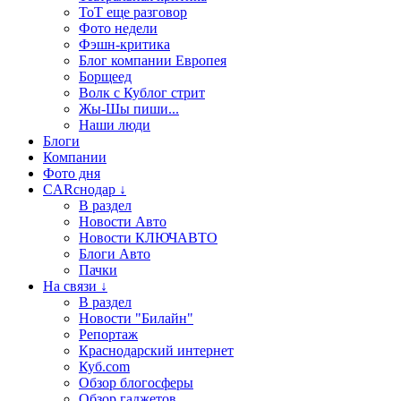
ТоТ еще разговор
Фото недели
Фэшн-критика
Блог компании Европея
Борщеед
Волк с Кублог стрит
Жы-Шы пиши...
Наши люди
Блоги
Компании
Фото дня
CARснодар ↓
В раздел
Новости Авто
Новости КЛЮЧАВТО
Блоги Авто
Пачки
На связи ↓
В раздел
Новости "Билайн"
Репортаж
Краснодарский интернет
Куб.com
Обзор блогосферы
Обзор гаджетов