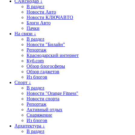
CARснодар ↓
В раздел
Новости Авто
Новости КЛЮЧАВТО
Блоги Авто
Пачки
На связи ↓
В раздел
Новости "Билайн"
Репортаж
Краснодарский интернет
Куб.com
Обзор блогосферы
Обзор гаджетов
Из блогов
Спорт ↓
В раздел
Новости "Orange Fitness"
Новости спорта
Репортаж
Активный отдых
Снаряжение
Из блогов
Архитектура ↓
В раздел