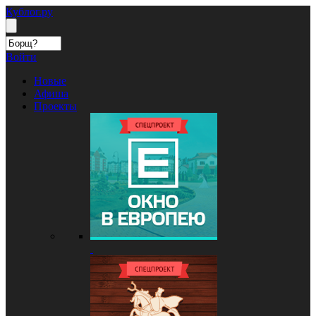
Кублог.ру
Войти
Новые
Афиша
Проекты