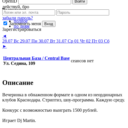
OpenID
Войти
действуй, бро
Расписание
забыли пароль?
полное
Запомнить меня
Вход
по дням
Зарегистрироваться
◄
28.07 Вс
29.07 Пн
30.07 Вт
31.07 Ср
01 Чт
02 Пт
03 Сб
►
Центральная База / Central Base
сеансов нет
Ул. Седина, 109
Описание
Вечеринка в обнаженном формате в одном из неординарных
клубов Краснодара. Стриптиз, шоу-программа. Каждую среду.
Конкурс с возможностью выиграть 1500 рублей.
Играет Dj Martin.