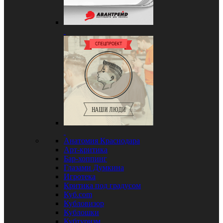
Анатомия Краснодара
Арт-критика
Бар-хоппинг
Глазами Думкина
Игротека
Критика под градусом
Куб.com
Кубловизор
Кублошки
Кубтуризм