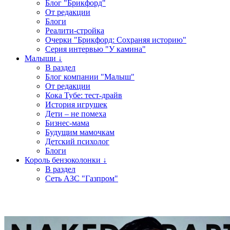
Блог "Брикфорд"
От редакции
Блоги
Реалити-стройка
Очерки "Брикфорд: Сохраняя историю"
Серия интервью "У камина"
Малыши ↓
В раздел
Блог компании "Малыш"
От редакции
Кока Тубе: тест-драйв
История игрушек
Дети – не помеха
Бизнес-мама
Будущим мамочкам
Детский психолог
Блоги
Король бензоколонки ↓
В раздел
Сеть АЗС "Газпром"