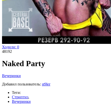
Ходили:
0
48192
Naked Party
Вечеринки
Добавил пользователь:
st9ler
Теги:
Стриптиз
,
Вечеринки