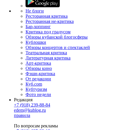
Не блоги
Ресторанная критика
Ресторанная не-критика
Бар-хоппинг
Критика под градусом
Обзоры кубанской блогосферы
Кублошки
Обзоры концертов и спектаклей
Театральная критика
Литературная критика
Арт-критика
Обзоры кино
Фэшн-критика
От редакции
Куб.com
Кубтуризм
Фото недели
Редакция
+7 (918) 239-88-84
edem@kublog.ru
правила
По вопросам рекламы