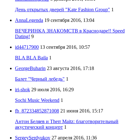
День открытых дверей "Kate Fashion Group"
1
AnnaLegenda
19 сентября 2016, 13:04
ВЕЧЕРИНКА ЗНАКОМСТВ в Краснодаре!! Speed
Dating!
9
id44717900
13 сентября 2016, 10:57
BLA BLA Baila
1
GeorgeBuharin
23 августа 2016, 17:18
Балет "Черный лебедь"
1
iri-shok
29 июля 2016, 16:29
Sochi Music Weekend
1
fb_872334852871008
21 июня 2016, 15:17
Антон Беляев и Therr Maitz: благотворительный
акустический концерт
1
SergeySerdyukov
27 апреля 2016, 11:36