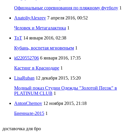
Официальные соревнования по пляжному футболу
1
AnatoliyAlexeev
7 апреля 2016, 00:52
Человек и Метагалактика
1
ToT
14 января 2016, 02:38
Кубань, воспетая мгновеньем
1
id220552706
6 января 2016, 17:35
Кастинг в Краснодаре
1
LisaRuban
12 декабря 2015, 15:20
Модный показ Студии Одежды "Золотой Песок" в
PLATINUM CLUB
1
AntonChernov
12 ноября 2015, 21:18
Биеннале-2015
1
доставочка для бро