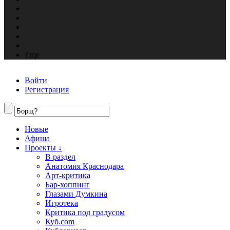
Еще
Войти
Регистрация
Новые
Афиша
Проекты ↓
В раздел
Анатомия Краснодара
Арт-критика
Бар-хоппинг
Глазами Думкина
Игротека
Критика под градусом
Куб.com