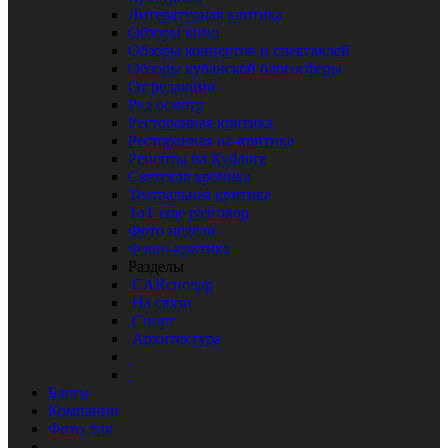
Литературная критика
Обзоры кино
Обзоры концертов и спектаклей
Обзоры кубанской блогосферы
От редакции
Ред осмотр
Ресторанная критика
Ресторанная не-критика
Рецепты на Кублоге
Светская хроника
Театральная критика
ТоТ еще разговор
Фото недели
Фэшн-критика
Разделы
CARснодар
На связи
Спорт
Архитектура
Блоги
Компании
Фото дня