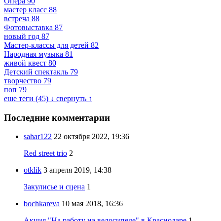
Опера
90
мастер класс
88
встреча
88
Фотовыставка
87
новый год
87
Мастер-классы для детей
82
Народная музыка
81
живой квест
80
Детский спектакль
79
творчество
79
поп
79
еще теги (45) ↓
свернуть ↑
Последние комментарии
sahar122
22 октября 2022, 19:36
Red street trio
2
otklik
3 апреля 2019, 14:38
Закулисье и сцена
1
bochkareva
10 мая 2018, 16:36
Акция "На работу на велосипеде" в Краснодаре
1