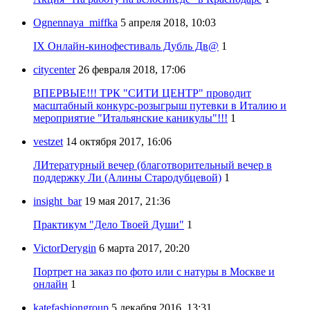
Ognennaya_miffka
5 апреля 2018, 10:03
IX Онлайн-кинофестиваль Дубль Дв@
1
citycenter
26 февраля 2018, 17:06
ВПЕРВЫЕ!!! ТРК "СИТИ ЦЕНТР" проводит
масштабный конкурс-розыгрыш путевки в Италию и
мероприятие "Итальянские каникулы"!!!
1
vestzet
14 октября 2017, 16:06
ЛИтературный вечер (благотворительный вечер в
поддержку Ли (Алины Стародубцевой)
1
insight_bar
19 мая 2017, 21:36
Практикум "Дело Твоей Души"
1
VictorDerygin
6 марта 2017, 20:20
Портрет на заказ по фото или с натуры в Москве и
онлайн
1
katefashiongroup
5 декабря 2016, 13:31