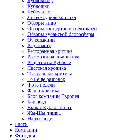
Кубловизор
Кублошки
Кубтуризм
Литературная критика
Обзоры кино
Обзоры концертов и спектаклей
Обзоры кубанской блогосферы
От редакции
Ред осмотр
Ресторанная критика
Ресторанная не-критика
Рецепты на Кублоге
Светская хроника
Театральная критика
ТоТ еще разговор
Фото недели
Фэшн-критика
Блог компании Европея
Борщеед
Волк с Кублог стрит
Жы-Шы пиши...
Наши люди
Блоги
Компании
Фото дня