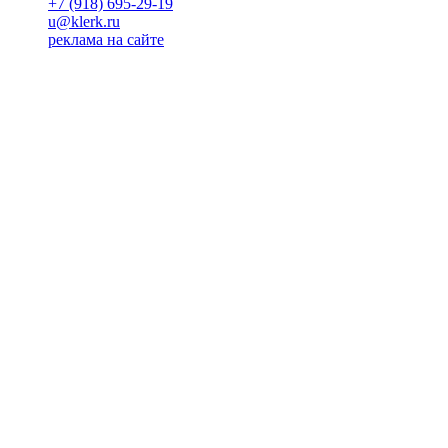
+7 (918) 695-29-19
u@klerk.ru
реклама на сайте
PR
Илона Полянская
pr@kublog.ru
Клубок социума
Кублогимн
Демография Кублога
5014 кублогеров
© 2026
Кублог
Кулбог
Клубог
Жлобук
КуолбG
=)
18+
Будь с нами!
Манифест Кублога