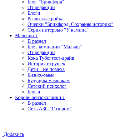
Блог "Брикфорд"
От редакции
Блоги
Реалити-стройка
Очерки "Брикфорд: Сохраняя историю"
Серия интервью "У камина"
Малыши ↓
В раздел
Блог компании "Малыш"
От редакции
Кока Тубе: тест-драйв
История игрушек
Дети – не помеха
Бизнес-мама
Будущим мамочкам
Детский психолог
Блоги
Король бензоколонки ↓
В раздел
Сеть АЗС "Газпром"
Добавить