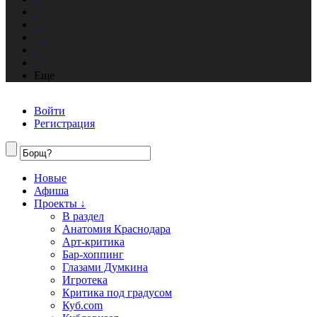
Еще
Войти
Регистрация
Новые
Афиша
Проекты ↓
В раздел
Анатомия Краснодара
Арт-критика
Бар-хоппинг
Глазами Думкина
Игротека
Критика под градусом
Куб.com