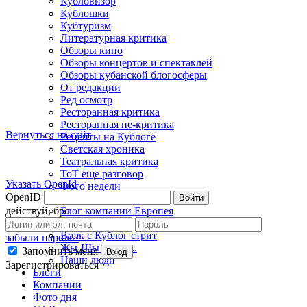
Кубловизор
Кублошки
Кубтуризм
Литературная критика
Обзоры кино
Обзоры концертов и спектаклей
Обзоры кубанской блогосферы
От редакции
Ред осмотр
Ресторанная критика
Ресторанная не-критика
Вернуться на сайт
Рецепты на Кублоге
Светская хроника
Театральная критика
ТоТ еще разговор
Указать OpenId
Фото недели
OpenID
Войти
Фэшн-критика
действуй, бро
Блог компании Европея
Борщеед
Волк с Кублог стрит
забыли пароль?
Жы-Шы пиши...
Запомнить меня
Вход
Наши люди
Зарегистрироваться
Блоги
Компании
Фото дня