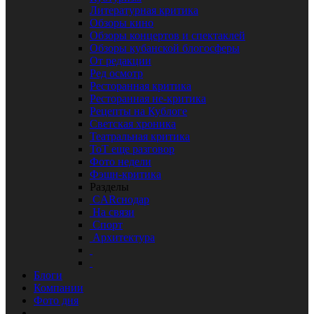
Литературная критика
Обзоры кино
Обзоры концертов и спектаклей
Обзоры кубанской блогосферы
От редакции
Ред осмотр
Ресторанная критика
Ресторанная не-критика
Рецепты на Кублоге
Светская хроника
Театральная критика
ТоТ еще разговор
Фото недели
Фэшн-критика
Разделы
CARснодар
На связи
Спорт
Архитектура
Блоги
Компании
Фото дня