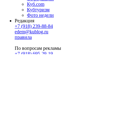
Куб.com
Кубтуризм
Фото недели
Редакция
+7 (918) 239-88-84
edem@kublog.ru
правила
По вопросам рекламы
+7 (918) 695-29-19
u@klerk.ru
реклама на сайте
PR
Илона Полянская
pr@kublog.ru
Клубок социума
Кублогимн
Демография Кублога
5014 кублогеров
© 2026
Кублог