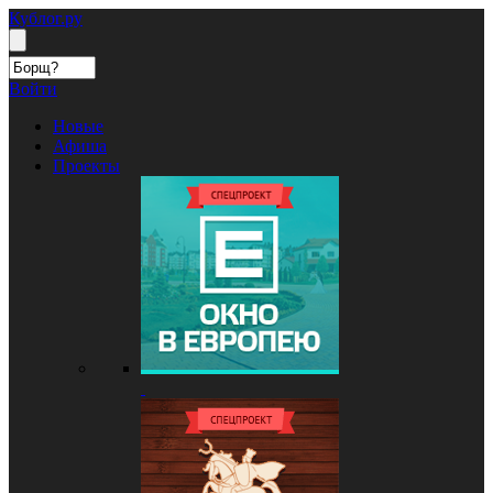
Кублог.ру
Войти
Новые
Афиша
Проекты