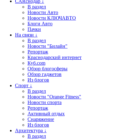
CARснодар ↓
В раздел
Новости Авто
Новости КЛЮЧАВТО
Блоги Авто
Пачки
На связи ↓
В раздел
Новости "Билайн"
Репортаж
Краснодарский интернет
Куб.com
Обзор блогосферы
Обзор гаджетов
Из блогов
Спорт ↓
В раздел
Новости "Orange Fitness"
Новости спорта
Репортаж
Активный отдых
Снаряжение
Из блогов
Архитектура ↓
В раздел