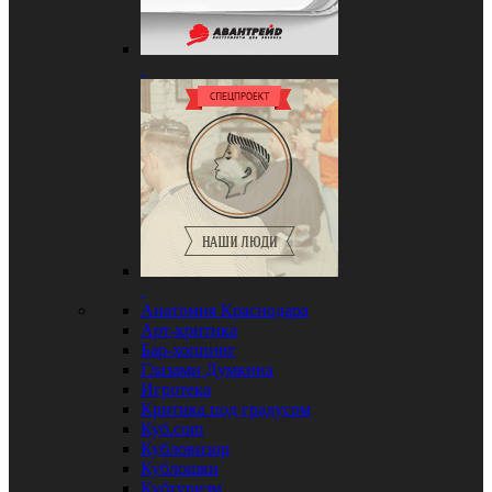
Анатомия Краснодара
Арт-критика
Бар-хоппинг
Глазами Думкина
Игротека
Критика под градусом
Куб.com
Кубловизор
Кублошки
Кубтуризм