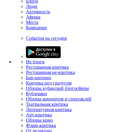
Блоги
Люди
Активность
Афиша
Места
Компании
События на сегодня
Не блоги
Ресторанная критика
Ресторанная не-критика
Бар-хоппинг
Критика под градусом
Обзоры кубанской блогосферы
Кублошки
Обзоры концертов и спектаклей
Театральная критика
Литературная критика
Арт-критика
Обзоры кино
Фэшн-критика
От редакции