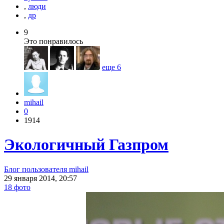
,
люди
,
др
9
Это понравилось
еще
6
mihail
0
1914
Экологичный Газпром
Блог пользователя mihail
29 января 2014, 20:57
18 фото