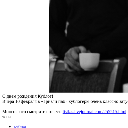
С днем рождения Кублог!
Вчера 10 февраля в «Гризли паб» кублогеры очень классно зату
Много фото смотрите вот тут:
lisik-s.livejournal.com/255515.html
теги
кублог