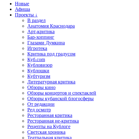
Новые
Афиша
Проекты ↓
В раздел
Анатомия Краснодара
Арт-критика
Бар-хоппинг
Глазами Думкина
Игротека
Критика под градусом
Куб.com
Кубловизор
Кублошки
Кубтуризм
Литературная критика
Обзоры кино
Обзоры концертов и спектаклей
Обзоры кубанской блогосферы
От редакции
Ред осмотр
Ресторанная критика
Ресторанная не-критика
Рецепты на Кублоге
Светская хроника
Театральная критика