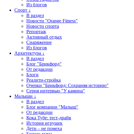
Из блогов
Спорт ↓
В раздел
Новости "Orange Fitness"
Новости спорта
Репортаж
Активный отдых
Снаряжение
Из блогов
Архитектура ↓
В раздел
Блог "Брикфорд"
От редакции
Блоги
Реалити-стройка
Очерки "Брикфорд: Сохраняя историю"
Серия интервью "У камина"
Малыши ↓
В раздел
Блог компании "Малыш"
От редакции
Кока Тубе: тест-драйв
История игрушек
Дети – не помеха
Бизнес-мама