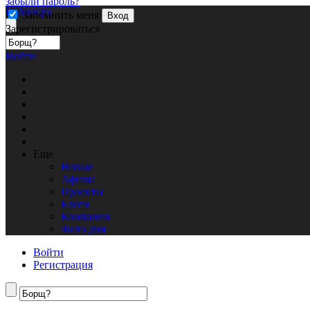
забыли пароль?
Кублог.ру
Запомнить меня
Вход
Зарегистрироваться
Войти
Еще
Новые
Афиша
Проекты
Блоги
Компании
Фото дня
Войти
Регистрация