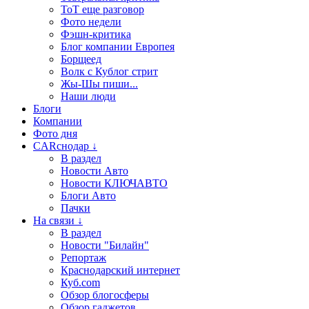
ТоТ еще разговор
Фото недели
Фэшн-критика
Блог компании Европея
Борщеед
Волк с Кублог стрит
Жы-Шы пиши...
Наши люди
Блоги
Компании
Фото дня
CARснодар ↓
В раздел
Новости Авто
Новости КЛЮЧАВТО
Блоги Авто
Пачки
На связи ↓
В раздел
Новости "Билайн"
Репортаж
Краснодарский интернет
Куб.com
Обзор блогосферы
Обзор гаджетов