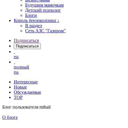
Будущим мамочкам
Детский психолог
Блоги
Король бензоколонки ↓
В раздел
Сеть АЗС "Газпром"
Подписаться
Подписаться
rss
полный
rss
Интересные
Новые
Обсуждаемые
TOP
Блог пользователя mihail
О блоге