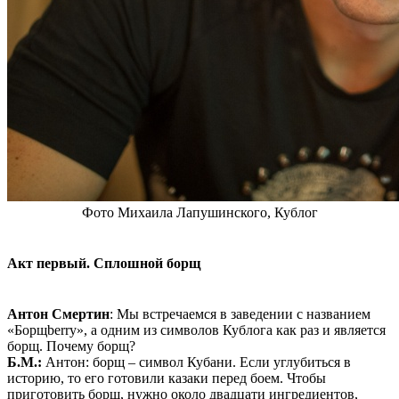
Фото Михаила Лапушинского, Кублог
Акт первый. Сплошной борщ
Антон Смертин
: Мы встречаемся в заведении с названием
«Борщberry», а одним из символов Кублога как раз и является
борщ. Почему борщ?
Б.М.:
Антон: борщ – символ Кубани. Если углубиться в
историю, то его готовили казаки перед боем. Чтобы
приготовить борщ, нужно около двадцати ингредиентов,