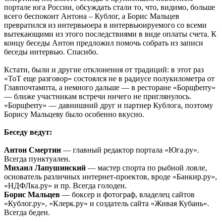
портале юга России, обсуждать стали то, что, видимо, больше
всего беспокоит Антона – Кублог, а Борис Мальцев
превратился из интервьюера в интервьюируемого со всеми
вытекающими из этого последствиями в виде оплаты счета. К
концу беседы Антон предложил помочь собрать из записи
беседы интервью. Спасибо.
Кстати, были и другие отклонения от традиций: в этот раз
«ТоТ еще разговор» состоялся не в радиусе полукилометра от
Главпочтампта, а немного дальше — в ресторане «Борщberry»
— ближе участникам встречи ничего не приглянулось.
«Борщberry» — давнишний друг и партнер Кублога, поэтому
Борису Мальцеву было особенно вкусно.
Беседу ведут:
Антон Смертин
— главный редактор портала «Юга.ру».
Всегда пунктуален.
Михаил Лапушинский
— мастер спорта по рыбной ловле,
основатель различных интернет-проектов, вроде «Банкир.ру»,
«НДФЛка.ру» и пр. Всегда голоден.
Борис Мальцев
— боксер и фотограф, владелец сайтов
«Кублог.ру», «Клерк.ру» и создатель сайта «Живая Кубань».
Всегда беден.