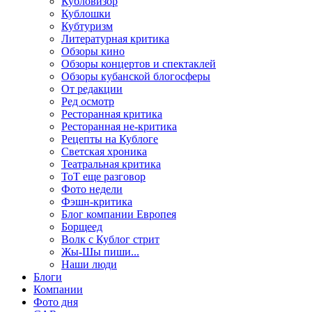
Кубловизор
Кублошки
Кубтуризм
Литературная критика
Обзоры кино
Обзоры концертов и спектаклей
Обзоры кубанской блогосферы
От редакции
Ред осмотр
Ресторанная критика
Ресторанная не-критика
Рецепты на Кублоге
Светская хроника
Театральная критика
ТоТ еще разговор
Фото недели
Фэшн-критика
Блог компании Европея
Борщеед
Волк с Кублог стрит
Жы-Шы пиши...
Наши люди
Блоги
Компании
Фото дня