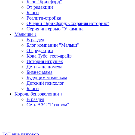
Блог "Брикфорд"
От редакции
Блоги
Реалити-стройка
Очерки "Брикфорд: Сохраняя историю"
Серия интервью "У камина"
Малыши ↓
В раздел
Блог компании "Малыш"
От редакции
Кока Тубе: тест-драйв
История игрушек
Дети – не помеха
Бизнес-мама
Будущим мамочкам
Детский психолог
Блоги
Король бензоколонки ↓
В раздел
Сеть АЗС "Газпром"
ТоТ еще разговор