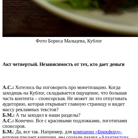
Фото Бориса Мальцева, Кублог
Акт четвертый. Независимость от тех, кто дает деньги
А.С.:
Хотелось бы поговорить про монетизацию. Когда
заходишь на Кублог, складывается ощущение, что большая
часть контента – спонсорская. Не может ли это отпугивать
аудиторию, которая открывает главную страницу и видит
массу рекламных текстов?
Б.М.:
А ты заходил в наши разделы?
А.С.:
Конечно. Все с красивыми подложками, логотипами
спонсоров.
Б.М.
: Да, все так. Например, для
компании «Брикфорд»
,
которая продает кирпичи, мы создали раздел
«Архитектура