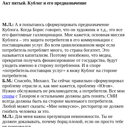
Акт пятый. Кублог и его предназначение
М.Л.:
А я попытаюсь сформулировать предназначение
Кублога. Когда Борис говорит, что он художник и т.д., это все
его фантомные галлюцинации. Мне кажется, основная миссия
Кублога – это защита потребителя в его коммуникации с
поставщиками услуг. Во всем цивилизованном мире если
потребитель потребляет много, то страна богатеет. Это
называется капитализм. Поэтому неизбежно, что медиа,
прекратив получать финансирование от государства, будут
уходить именно в сторону потребления. И в споре
«потребитель-поставщик услуг» я вижу Кублог на стороне
потребителя.
Б.М.
: Спасибо, Михаил. Ты сейчас правильно сформулировал
проблему отрасли и, как мне кажется, проблему «Югов».
Нужно обслуживать не рекламодателя, а потребителя. Все мои
споры
с Тахиром и остальными должны дать понять: СМИ
всегда должны быть на стороне маленького потребителя.
Любой может сказать: «Мне невкусно», ресторатор не должен
гнобить человека за это.
М.Л.:
Для меня важна презумпция невиновности. Ты не
должен доказывать, почему борщ плохой, если он просто тебе
не понравился.