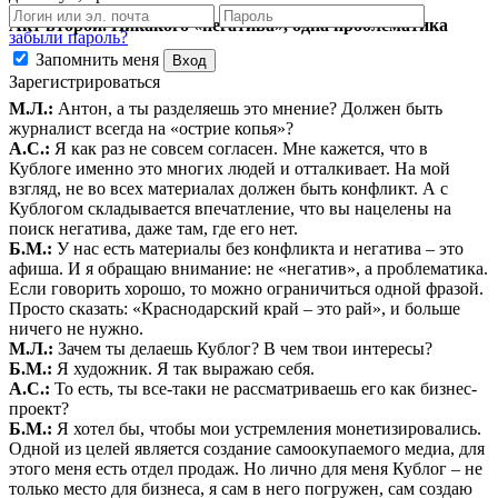
Акт второй. Никакого «негатива», одна проблематика
забыли пароль?
Запомнить меня
Вход
Зарегистрироваться
М.Л.:
Антон, а ты разделяешь это мнение? Должен быть
журналист всегда на «острие копья»?
А.С.:
Я как раз не совсем согласен. Мне кажется, что в
Кублоге именно это многих людей и отталкивает. На мой
взгляд, не во всех материалах должен быть конфликт. А с
Кублогом складывается впечатление, что вы нацелены на
поиск негатива, даже там, где его нет.
Б.М.:
У нас есть материалы без конфликта и негатива – это
афиша. И я обращаю внимание: не «негатив», а проблематика.
Если говорить хорошо, то можно ограничиться одной фразой.
Просто сказать: «Краснодарский край – это рай», и больше
ничего не нужно.
М.Л.:
Зачем ты делаешь Кублог? В чем твои интересы?
Б.М.:
Я художник. Я так выражаю себя.
А.С.:
То есть, ты все-таки не рассматриваешь его как бизнес-
проект?
Б.М.:
Я хотел бы, чтобы мои устремления монетизировались.
Одной из целей является создание самоокупаемого медиа, для
этого меня есть отдел продаж. Но лично для меня Кублог – не
только место для бизнеса, я сам в него погружен, сам создаю