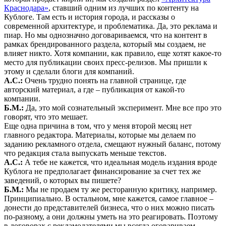
Краснодара»
, ставший одним из лучших по контенту на
Кублоге. Там есть и история города, и рассказы о
современной архитектуре, и проблематика. Да, это реклама и
пиар. Но мы однозначно договариваемся, что на контент в
рамках брендированного раздела, который мы создаем, не
влияет никто. Хотя компании, как правило, еще хотят какое-то
место для публикации своих пресс-релизов. Мы пришли к
этому и сделали блоги для компаний.
А.С.:
Очень трудно понять на главной странице, где
авторский материал, а где – публикация от какой-то
компании.
Б.М.:
Да, это мой сознательный эксперимент. Мне все про это
говорят, что это мешает.
Еще одна причина в том, что у меня второй месяц нет
главного редактора. Материалы, которые мы делаем по
заданию рекламного отдела, смещают нужный баланс, потому
что редакция стала выпускать меньше текстов.
А.С.:
А тебе не кажется, что идеальная модель издания вроде
Кублога не предполагает финансирование за счет тех же
заведений, о которых вы пишете?
Б.М.:
Мы не продаем ту же ресторанную критику, например.
Принципиально. В остальном, мне кажется, самое главное –
донести до представителей бизнеса, что о них можно писать
по-разному, а они должны уметь на это реагировать. Поэтому
в договорах с рекламодателями мы всегда оговариваем