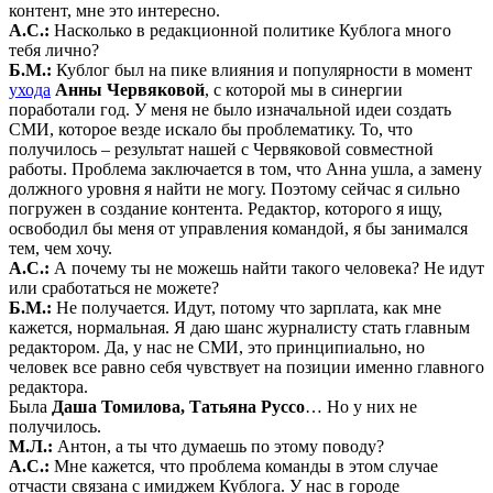
контент, мне это интересно.
А.С.:
Насколько в редакционной политике Кублога много
тебя лично?
Б.М.:
Кублог был на пике влияния и популярности в момент
ухода
Анны Червяковой
, с которой мы в синергии
поработали год. У меня не было изначальной идеи создать
СМИ, которое везде искало бы проблематику. То, что
получилось – результат нашей с Червяковой совместной
работы. Проблема заключается в том, что Анна ушла, а замену
должного уровня я найти не могу. Поэтому сейчас я сильно
погружен в создание контента. Редактор, которого я ищу,
освободил бы меня от управления командой, я бы занимался
тем, чем хочу.
А.С.:
А почему ты не можешь найти такого человека? Не идут
или сработаться не можете?
Б.М.:
Не получается. Идут, потому что зарплата, как мне
кажется, нормальная. Я даю шанс журналисту стать главным
редактором. Да, у нас не СМИ, это принципиально, но
человек все равно себя чувствует на позиции именно главного
редактора.
Была
Даша Томилова, Татьяна Руссо
… Но у них не
получилось.
М.Л.:
Антон, а ты что думаешь по этому поводу?
А.С.:
Мне кажется, что проблема команды в этом случае
отчасти связана с имиджем Кублога. У нас в городе