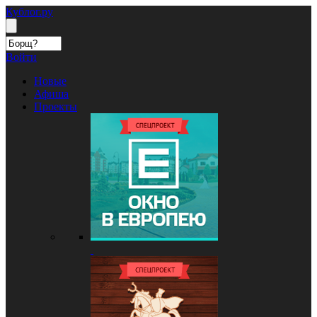
Кублог.ру
Войти
Новые
Афиша
Проекты