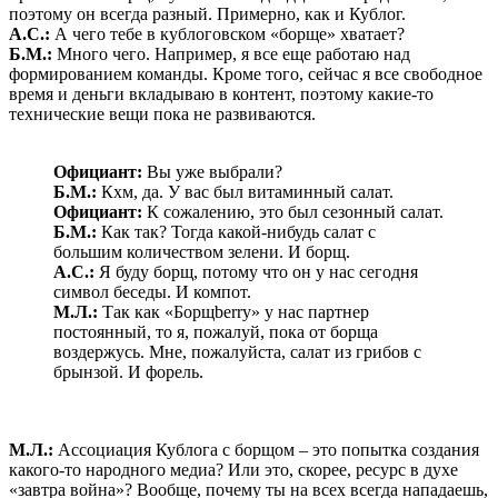
поэтому он всегда разный. Примерно, как и Кублог.
А.С.:
А чего тебе в кублоговском «борще» хватает?
Б.М.:
Много чего. Например, я все еще работаю над
формированием команды. Кроме того, сейчас я все свободное
время и деньги вкладываю в контент, поэтому какие-то
технические вещи пока не развиваются.
Официант:
Вы уже выбрали?
Б.М.:
Кхм, да. У вас был витаминный салат.
Официант:
К сожалению, это был сезонный салат.
Б.М.:
Как так? Тогда какой-нибудь салат с
большим количеством зелени. И борщ.
А.С.:
Я буду борщ, потому что он у нас сегодня
символ беседы. И компот.
М.Л.:
Так как «Борщberry» у нас партнер
постоянный, то я, пожалуй, пока от борща
воздержусь. Мне, пожалуйста, салат из грибов с
брынзой. И форель.
М.Л.:
Ассоциация Кублога с борщом – это попытка создания
какого-то народного медиа? Или это, скорее, ресурс в духе
«завтра война»? Вообще, почему ты на всех всегда нападаешь,