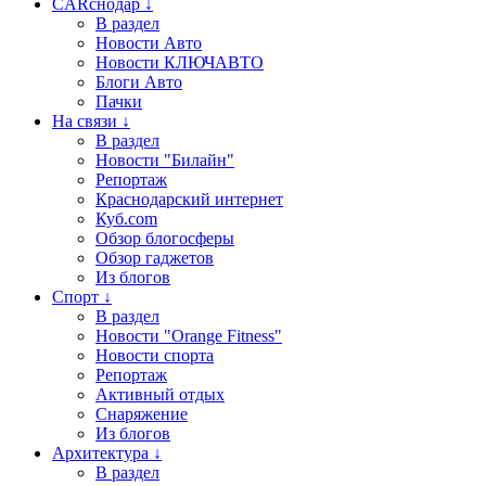
CARснодар ↓
В раздел
Новости Авто
Новости КЛЮЧАВТО
Блоги Авто
Пачки
На связи ↓
В раздел
Новости "Билайн"
Репортаж
Краснодарский интернет
Куб.com
Обзор блогосферы
Обзор гаджетов
Из блогов
Спорт ↓
В раздел
Новости "Orange Fitness"
Новости спорта
Репортаж
Активный отдых
Снаряжение
Из блогов
Архитектура ↓
В раздел