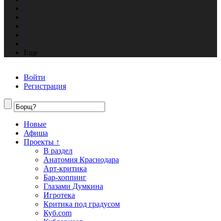
Еще
Войти
Регистрация
Новые
Афиша
Проекты ↑
В раздел
Анатомия Краснодара
Арт-критика
Бар-хоппинг
Глазами Думкина
Игротека
Критика под градусом
Куб.com