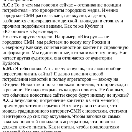
А.С.:
То, о чем мы говорим сейчас – отстаивание позиции
потребителя – это приоритеты городских медиа. Именно
городское СМИ рассказывает, где вкусно, а где нет,
разбирается с превращением детской площадки в стоянку и
прочими подобными вещами. Как те же Кублог и
«Югополис» в Краснодаре.
Но есть и другие модели. Например, «Юга.ру» — не
городское СМИ, мы работаем по всему югу России и
Северному Кавказу, сочетая новостной контент и справочную
информацию. Мы единственные, кто занимает эту нишу. Нас
читает другая аудитория, она отличается от аудитории
Кублога.
Б.М.:
Я тебя понял. А ты не чувствуешь, что люди вообще
перестали читать сайты? Я давно изменил способ
потребления новостей в пользу агрегаторов — захожу на
«Яндекс.Новости» и по заголовкам понимаю, что происходит
в регионе. Не надо открывать каждую новость. Не боишься,
что обычные новостные сайты скоро будут никому не нужны?
А.С.:
Безусловно, потребление контента в Сети меняется,
причем достаточно серьезно. Но я все равно считаю, что
модель традиционного интернет-СМИ с новостями, статьями
и интервью до сих пор актуальна. Чтобы заголовки самых
важных новостей попадали в агреграторы, эти новости
должен кто-то писать. Как и статьи, чтобы пользователям