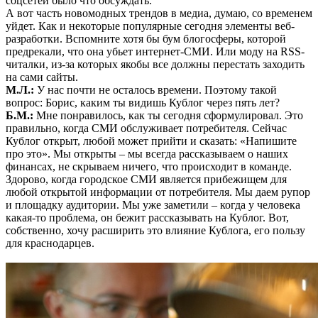
соцсетей было что обсуждать.
А вот часть новомодных трендов в медиа, думаю, со временем
уйдет. Как и некоторые популярные сегодня элементы веб-
разработки. Вспомните хотя бы бум блогосферы, которой
предрекали, что она убьет интернет-СМИ. Или моду на RSS-
читалки, из-за которых якобы все должны перестать заходить
на сами сайты.
М.Л.:
У нас почти не осталось времени. Поэтому такой
вопрос: Борис, каким ты видишь Кублог через пять лет?
Б.М.:
Мне понравилось, как ты сегодня сформулировал. Это
правильно, когда СМИ обслуживает потребителя. Сейчас
Кублог открыт, любой может прийти и сказать: «Напишите
про это». Мы открыты – мы всегда рассказываем о наших
финансах, не скрываем ничего, что происходит в команде.
Здорово, когда городское СМИ является прибежищем для
любой открытой информации от потребителя. Мы даем рупор
и площадку аудитории. Мы уже заметили – когда у человека
какая-то проблема, он бежит рассказывать на Кублог. Вот,
собственно, хочу расширить это влияние Кублога, его пользу
для краснодарцев.