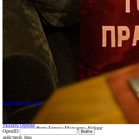
Вернуться на сайт
Указать OpenId
Фото Бориса Мальцева, Кублог
OpenID
Войти
действуй, бро