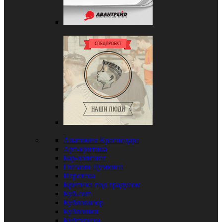
Анатомия Краснодара
Арт-критика
Бар-хоппинг
Глазами Думкина
Игротека
Критика под градусом
Куб.com
Кубловизор
Кублошки
Кубтуризм