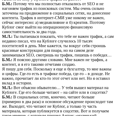
Б.М.:
Потому что мы полностью отказались от SEO и не
нагоняем трафик из поисковых систем. Мы очень сильно
заточены на продвижение в социальных сетях, на донесение
контента. Трафик в интернет-СМИ уже никому не важен,
сейчас интересно: а) медиавлияние и б) креатив. Поэтому
Кублог смог выйти на операционную финансовую
самостоятельность за два года.
М.Л.:
Ты пытаешься показать, что тебе не важен трафик, а сам
недавно писал, что на Кублоге случилось 10 тысяч
посетителей в день. Мне кажется, ты вокруг себя строишь
красивые конструкции для пиара, но на самом деле
занимаешься SEO, смотришь на трафик, пишешь о победах…
Б.М.:
Я поясню другими словами. Мне важен не трафик, а
контент, и я его такими отчетами создаю.
Я пишу для себя. Поскольку я еще и бухгалтер, то мне важны
и цифры. Где-то есть в трафике победа, где-то – в доходе. Не
важно, прочитает ли кто-то этот отчет или нет. Но я оставил
вклад в истории.
М.Л.:
Вот объясни обывателю… У тебя вышел материал на
Кублоге. Где его больше читают – на сайте или в соцсетях?
Б.М.:
В социальных сетях, конечно, читают больше
(примерно в два раза) и основное обсуждение происходит там
же. Выходит, что читают не Кублог, а только ту часть
материала, которая публикуется в соцсетях. Вот и получаем
такое мнение, с которым пришел Антон: «маленький