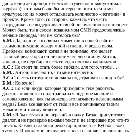
достаточно авторов (в том числе студентов и выпускников
журфака), которым было бы интересно писать на темы
культуры, но их может отталкивать количество «негатива» в
проекте. Кроме того, со стороны кажется, что часть
сотрудников не выдерживает твоей погруженности в процесс.
Может быть, ты в своем независимом СМИ предоставляешь
меньше свободы, чем им хотелось бы?
Б.М.:
Да, один из основных моментов в нашей работе –
взаимопонимание между мной и главным редактором.
Проблемы возникают, когда я не понимаю, что делает
главный редактор, а он не понимает, чего я хочу. Хотя я,
конечно, не перебирал весь город в поисках кандидатов.
А.С.:
Не стоит ли стать более гибким, для того, чтобы…
Б.М.:
Антон, я делаю то, что мне интересно.
А.С.:
То есть сотрудники должны подстраиваться под тебя?
Б.М.:
Конечно!
А.С.:
Но если люди, которые приходят к тебе работать,
должны полностью подстраиваться под твое мнение и
самовыражение, как ты можешь это называть независимым
медиа? Ведь все зависит от тебя и все подчиняется твоим
желаниям и твоему видению.
Б.М.:
Я бы все-таки не перегибал палку. Везде присутствует
диалог, я не проверяю каждый текст и не запрещаю про что-то
писать. Каждый главный редактор приносит в Кублог свою
тусовку. И когда мне не нравится, куда начинает поворачивать