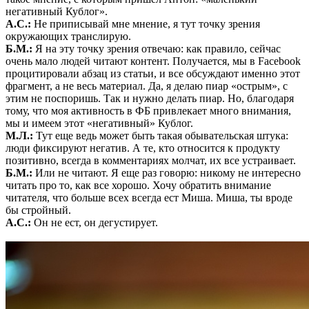
негативный Кублог».
А.С.:
Не приписывай мне мнение, я тут точку зрения
окружающих транслирую.
Б.М.:
Я на эту точку зрения отвечаю: как правило, сейчас
очень мало людей читают контент. Получается, мы в Facebook
процитировали абзац из статьи, и все обсуждают именно этот
фрагмент, а не весь материал. Да, я делаю пиар «острым», с
этим не поспоришь. Так и нужно делать пиар. Но, благодаря
тому, что моя активность в ФБ привлекает много внимания,
мы и имеем этот «негативный» Кублог.
М.Л.:
Тут еще ведь может быть такая обывательская штука:
люди фиксируют негатив. А те, кто относится к продукту
позитивно, всегда в комментариях молчат, их все устраивает.
Б.М.:
Или не читают. Я еще раз говорю: никому не интересно
читать про то, как все хорошо. Хочу обратить внимание
читателя, что больше всех всегда ест Миша. Миша, ты вроде
бы стройный.
А.С.:
Он не ест, он дегустирует.