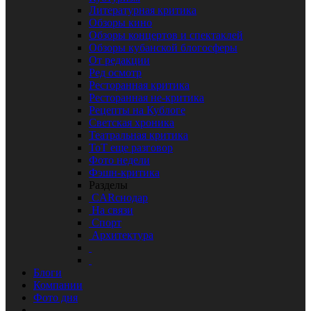
Литературная критика
Обзоры кино
Обзоры концертов и спектаклей
Обзоры кубанской блогосферы
От редакции
Ред осмотр
Ресторанная критика
Ресторанная не-критика
Рецепты на Кублоге
Светская хроника
Театральная критика
ТоТ еще разговор
Фото недели
Фэшн-критика
Разделы
CARснодар
На связи
Спорт
Архитектура
Блоги
Компании
Фото дня