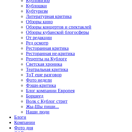
Кубловизор
Кублошки
Кубтуризм
Литературная критика
Обзоры кино
Обзоры концертов и спектаклей
Обзоры кубанской блогосферы
От редакции
Ред осмотр
Ресторанная критика
Ресторанная не-критика
Рецепты на Кублоге
Светская хроника
Театральная критика
ТоТ еще разговор
Фото недели
Фэшн-критика
Блог компании Европея
Борщеед
Волк с Кублог стрит
Жы-Шы пиши...
Наши люди
Блоги
Компании
Фото дня