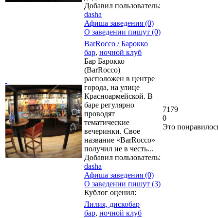
Добавил пользователь:
dasha
Афиша заведения (0)
О заведении пишут (0)
BarRocco / Барокко
бар
,
ночной клуб
Бар Барокко
(BarRocco)
расположен в центре
города, на улице
Красноармейской. В
баре регулярно
7179
проводят
0
тематические
Это понравилос
вечеринки. Свое
название «BarRocco»
получил не в честь...
Добавил пользователь:
dasha
Афиша заведения (0)
О заведении пишут (3)
Кублог оценил:
Лилия, дискобар
бар
,
ночной клуб