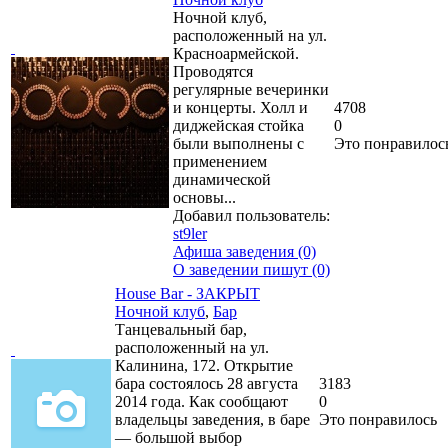
Ночной клуб,
расположенный на ул.
Красноармейской.
Проводятся
регулярные вечеринки
и концерты. Холл и
4708
диджейская стойка
0
были выполнены с
Это понравилос
применением
динамической
основы...
Добавил пользователь:
st9ler
Афиша заведения (0)
О заведении пишут (0)
House Bar - ЗАКРЫТ
Ночной клуб
,
Бар
Танцевальный бар,
расположенный на ул.
Калинина, 172. Открытие
бара состоялось 28 августа
3183
2014 года. Как сообщают
0
владельцы заведения, в баре
Это понравилось
— большой выбор