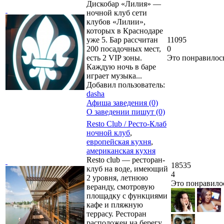
Дискобар «Лилия» —
ночной клуб сети
клубов «Лилии»,
которых в Краснодаре
уже 5. Бар рассчитан
11095
200 посадочных мест,
0
есть 2 VIP зоны.
Это понравилос
Каждую ночь в баре
играет музыка...
Добавил пользователь:
dasha
Афиша заведения (0)
О заведении пишут (0)
Resto Club / Ресто-Клаб
ночной клуб
,
европейская кухня
,
американская кухня
Resto club — ресторан-
18535
клуб на воде, имеющий
4
2 уровня, летнюю
Это понравило
веранду, смотровую
площадку с функциями
кафе и пляжную
террасу. Ресторан
расположен на берегу