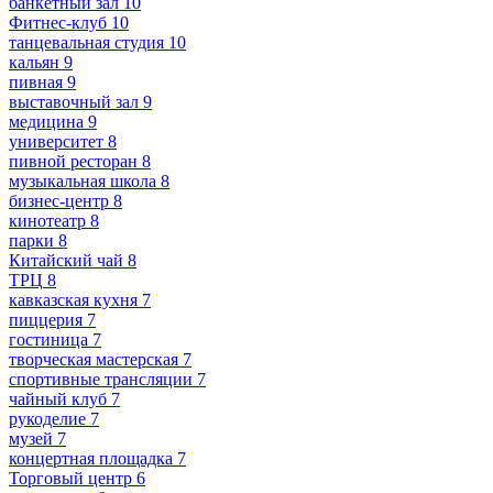
банкетный зал
10
Фитнес-клуб
10
танцевальная студия
10
кальян
9
пивная
9
выставочный зал
9
медицина
9
университет
8
пивной ресторан
8
музыкальная школа
8
бизнес-центр
8
кинотеатр
8
парки
8
Китайский чай
8
ТРЦ
8
кавказская кухня
7
пиццерия
7
гостиница
7
творческая мастерская
7
спортивные трансляции
7
чайный клуб
7
рукоделие
7
музей
7
концертная площадка
7
Торговый центр
6