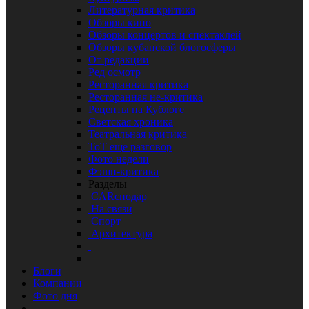
Литературная критика
Обзоры кино
Обзоры концертов и спектаклей
Обзоры кубанской блогосферы
От редакции
Ред осмотр
Ресторанная критика
Ресторанная не-критика
Рецепты на Кублоге
Светская хроника
Театральная критика
ТоТ еще разговор
Фото недели
Фэшн-критика
Разделы
CARснодар
На связи
Спорт
Архитектура
Блоги
Компании
Фото дня