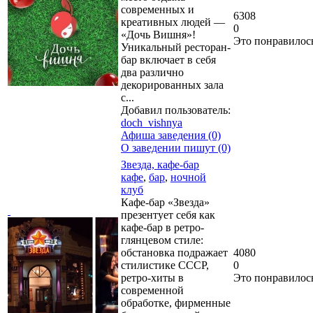
современных и
6308
креативных людей —
0
«Дочь Вишня»!
Это понравилос
Уникальный ресторан-
бар включает в себя
два различно
декорированных зала
с...
Добавил пользователь:
doch_vishnya
Афиша заведения (0)
О заведении пишут (0)
Звезда, кафе-бар
кафе
,
бар
,
ночной
клуб
Кафе-бар «Звезда»
презентует себя как
кафе-бар в ретро-
глянцевом стиле:
обстановка подражает
4080
стилистике СССР,
0
ретро-хиты в
Это понравилос
современной
обработке, фирменные