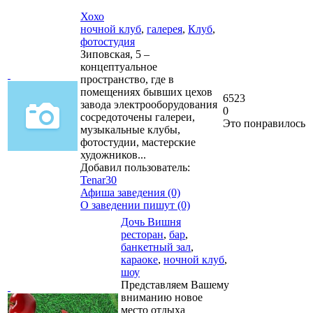
Хохо
ночной клуб
,
галерея
,
Клуб
,
фотостудия
Зиповская, 5 –
концептуальное
пространство, где в
помещениях бывших цехов
6523
завода электрооборудования
0
сосредоточены галереи,
Это понравилось
музыкальные клубы,
фотостудии, мастерские
художников...
Добавил пользователь:
Tenar30
Афиша заведения (0)
О заведении пишут (0)
Дочь Вишня
ресторан
,
бар
,
банкетный зал
,
караоке
,
ночной клуб
,
шоу
Представляем Вашему
вниманию новое
место отдыха