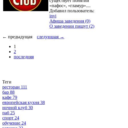
существует понятий
«пафос», «гламур»....
Добавил пользователь:
invi
Афиша заведения (0)
О заведении пишут (2)
← предыдущая
следующая →
1
2
последняя
Теги
ресторан
111
бар
88
кафе
79
европейская кухня
38
ночной клуб
30
паб
25
спорт
24
обучение
24