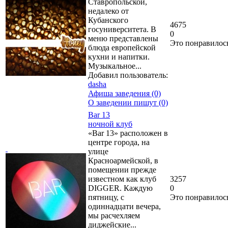
Ставропольской,
недалеко от
Кубанского
4675
госуниверситета. В
0
меню представлены
Это понравилос
блюда европейской
кухни и напитки.
Музыкальное...
Добавил пользователь:
dasha
Афиша заведения (0)
О заведении пишут (0)
Bar 13
ночной клуб
«Bar 13» расположен в
центре города, на
улице
Красноармейской, в
помещении прежде
известном как клуб
3257
DIGGER. Каждую
0
пятницу, с
Это понравилос
одиннадцати вечера,
мы расчехляем
диджейские...