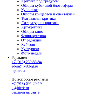
Критика под градусом
Обзоры кубанской блогосферы
Кублошки
Обзоры концертов и спектаклей
Театральная критика
Литературная критика
Арт-критика
Обзоры кино
Фэшн-критика
От редакции
Куб.com
Кубтуризм
Фото недели
Редакция
+7 (918) 239-88-84
edem@kublog.ru
правила
По вопросам рекламы
+7 (918) 695-29-19
u@klerk.ru
реклама на сайте
PR
Илона Полянская