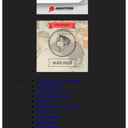
Анатомия Краснодара
Арт-критика
Бар-хоппинг
Глазами Думкина
Игротека
Критика под градусом
Куб.com
Кубловизор
Кублошки
Кубтуризм