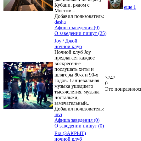
Кубани, рядом с
еще
1
Мостом...
Добавил пользователь:
dasha
Афиша заведения (0)
О заведении пишут (25)
Joy / Джой
ночной клуб
Ночной клуб Joy
предлагает каждое
воскресенье
послушать хиты и
шлягеры 80-х и 90-х
3747
годов. Танцевальная
0
музыка ушедшего
Это понравилос
тысячелетия, музыка
ностальжи,
замечательный...
Добавил пользователь:
invi
Афиша заведения (0)
О заведении пишут (0)
Era (ЗАКРЫТ)
ночной клуб