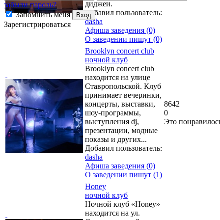
диджеи.
забыли пароль?
Добавил пользователь:
Запомнить меня
Вход
dasha
Зарегистрироваться
Афиша заведения (0)
О заведении пишут (0)
Brooklyn concert club
ночной клуб
Brooklyn concert club
находится на улице
Ставропольской. Клуб
принимает вечеринки,
концерты, выставки,
8642
шоу-программы,
0
выступления dj,
Это понравилос
презентации, модные
показы и других...
Добавил пользователь:
dasha
Афиша заведения (0)
О заведении пишут (1)
Honey
ночной клуб
Ночной клуб «Honey»
находится на ул.