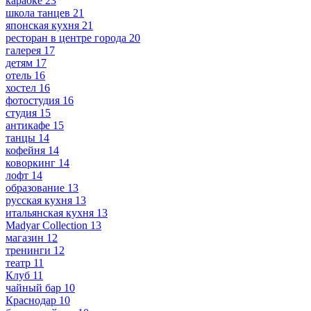
караоке
23
школа танцев
21
японская кухня
21
ресторан в центре города
20
галерея
17
детям
17
отель
16
хостел
16
фотостудия
16
студия
15
антикафе
15
танцы
14
кофейня
14
коворкинг
14
лофт
14
образование
13
русская кухня
13
итальянская кухня
13
Madyar Collection
13
магазин
12
тренинги
12
театр
11
Клуб
11
чайный бар
10
Краснодар
10