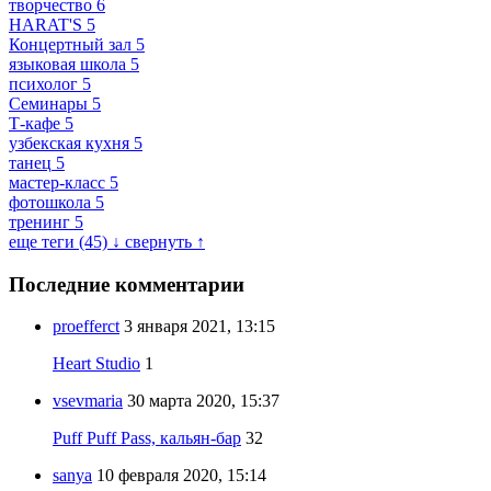
творчество
6
HARAT'S
5
Концертный зал
5
языковая школа
5
психолог
5
Семинары
5
Т-кафе
5
узбекская кухня
5
танец
5
мастер-класс
5
фотошкола
5
тренинг
5
еще теги (45) ↓
свернуть ↑
Последние комментарии
proefferct
3 января 2021, 13:15
Heart Studio
1
vsevmaria
30 марта 2020, 15:37
Puff Puff Pass, кальян-бар
32
sanya
10 февраля 2020, 15:14