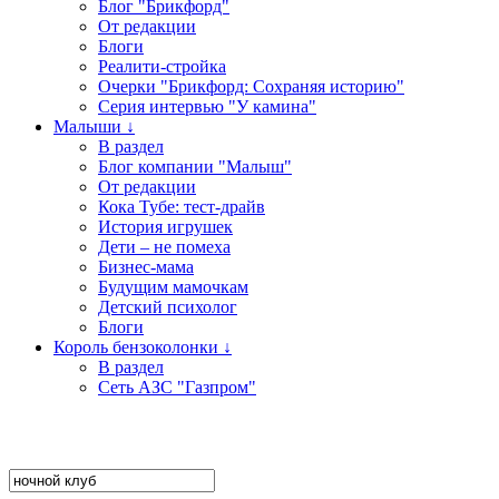
Блог "Брикфорд"
От редакции
Блоги
Реалити-стройка
Очерки "Брикфорд: Сохраняя историю"
Серия интервью "У камина"
Малыши ↓
В раздел
Блог компании "Малыш"
От редакции
Кока Тубе: тест-драйв
История игрушек
Дети – не помеха
Бизнес-мама
Будущим мамочкам
Детский психолог
Блоги
Король бензоколонки ↓
В раздел
Сеть АЗС "Газпром"