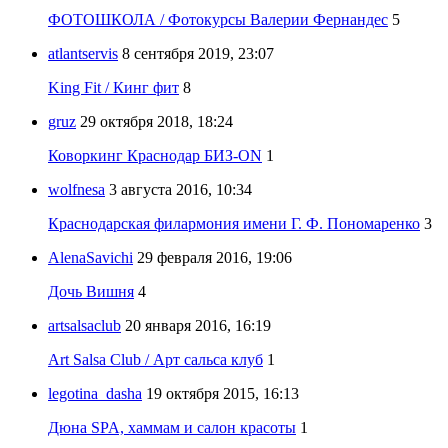
ФОТОШКОЛА / Фотокурсы Валерии Фернандес
5
atlantservis
8 сентября 2019, 23:07
King Fit / Кинг фит
8
gruz
29 октября 2018, 18:24
Коворкинг Краснодар БИЗ-ON
1
wolfnesa
3 августа 2016, 10:34
Краснодарская филармония имени Г. Ф. Пономаренко
3
AlenaSavichi
29 февраля 2016, 19:06
Дочь Вишня
4
artsalsaclub
20 января 2016, 16:19
Art Salsa Club / Арт сальса клуб
1
legotina_dasha
19 октября 2015, 16:13
Дюна SPA, хаммам и салон красоты
1