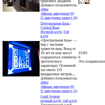
приезжих диджеев.
Добавил пользователь:
st9ler
Афиша заведения (0)
О заведении пишут (0)
Центральная База /
Central Base
Ночной клуб
,
Гей
клуб
«Центральная база» —
бар с частыми
травести-шоу. Вход от
18 лет (в шоу могут
33391
содержаться элементы
0
эротического
Это понравилос
характера). Основной
зал около 110
квадратных метров,...
Добавил пользователь:
st9ler
Афиша заведения (0)
О заведении пишут (2)
Gold System
ночной клуб
,
гей клуб
Тематический клуб