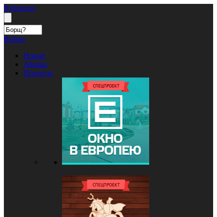
Кублог.ру
Войти
Новые
Афиша
Проекты