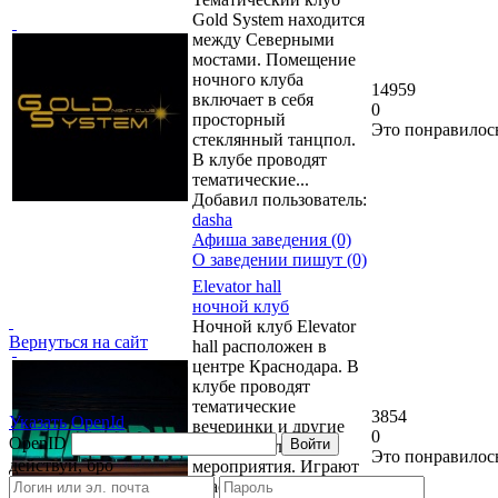
Gold System находится
между Северными
мостами. Помещение
ночного клуба
14959
включает в себя
0
просторный
Это понравилос
стеклянный танцпол.
В клубе проводят
тематические...
Добавил пользователь:
dasha
Афиша заведения (0)
О заведении пишут (0)
Elevator hall
ночной клуб
Ночной клуб Elevator
Вернуться на сайт
hall расположен в
центре Краснодара. В
клубе проводят
тематические
3854
Указать OpenId
вечеринки и другие
0
OpenID
Войти
развлекательные
Это понравилос
действуй, бро
мероприятия. Играют
краснодарские