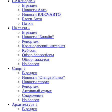
CARснодар ↓
В раздел
Новости Авто
Новости КЛЮЧАВТО
Блоги Авто
Пачки
На связи ↓
В раздел
Новости "Билайн"
Репортаж
Краснодарский интернет
Куб.com
Обзор блогосферы
Обзор гаджетов
Из блогов
Спорт ↓
В раздел
Новости "Orange Fitness"
Новости спорта
Репортаж
Активный отдых
Снаряжение
Из блогов
Архитектура ↓
В раздел