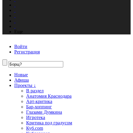
Еще
Войти
Регистрация
Новые
Афиша
Проекты ↓
В раздел
Анатомия Краснодара
Арт-критика
Бар-хоппинг
Глазами Думкина
Игротека
Критика под градусом
Куб.com