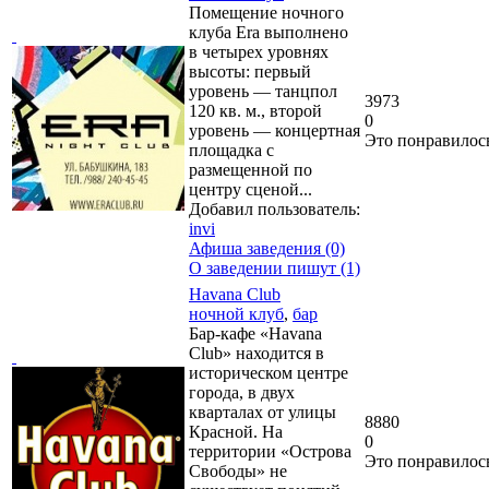
Помещение ночного
клуба Era выполнено
в четырех уровнях
высоты: первый
уровень — танцпол
3973
120 кв. м., второй
0
уровень — концертная
Это понравилос
площадка с
размещенной по
центру сценой...
Добавил пользователь:
invi
Афиша заведения (0)
О заведении пишут (1)
Havana Club
ночной клуб
,
бар
Бар-кафе «Havana
Club» находится в
историческом центре
города, в двух
кварталах от улицы
8880
Красной. На
0
территории «Острова
Это понравилос
Свободы» не