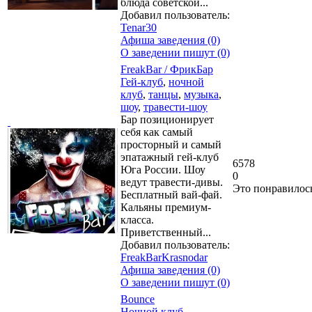
блюда советской...
Добавил пользователь:
Tenar30
Афиша заведения (0)
О заведении пишут (0)
FreakBar / ФрикБар
Гей-клуб
,
ночной
клуб
,
танцы
,
музыка
,
шоу
,
травести-шоу
Бар позиционирует
себя как самый
просторный и самый
эпатажный гей-клуб
6578
Юга России. Шоу
0
ведут травести-дивы.
Это понравилос
Бесплатный вай-фай.
Кальяны премиум-
класса.
Приветственный...
Добавил пользователь:
FreakBarKrasnodar
Афиша заведения (0)
О заведении пишут (0)
Bounce
Ночной клуб