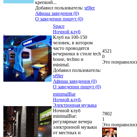
крепкий...
Добавил пользователь:
st9ler
Афиша заведения (0)
О заведении пишут (0)
Space
Ночной клуб
Клуб на 100-150
человек, в котором
часто проводятся
4521
вечеринки в стиле tech
0
house, techno и
Это понравилос
minimal.
Добавил пользователь:
st9ler
Афиша заведения (0)
О заведении пишут (0)
minimalBar
Ночной клуб
,
Электронная музыка
Ночной клуб
7802
minimalBar:
1
регулярные вечера
Это понравилос
электронной музыки
от местных и