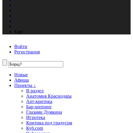
Еще
Войти
Регистрация
Новые
Афиша
Проекты ↓
В раздел
Анатомия Краснодара
Арт-критика
Бар-хоппинг
Глазами Думкина
Игротека
Критика под градусом
Куб.com