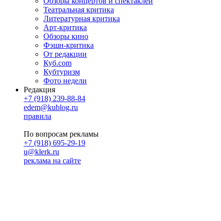
Обзоры концертов и спектаклей
Театральная критика
Литературная критика
Арт-критика
Обзоры кино
Фэшн-критика
От редакции
Куб.com
Кубтуризм
Фото недели
Редакция
+7 (918) 239-88-84
edem@kublog.ru
правила
По вопросам рекламы
+7 (918) 695-29-19
u@klerk.ru
реклама на сайте
PR
Илона Полянская
pr@kublog.ru
Клубок социума