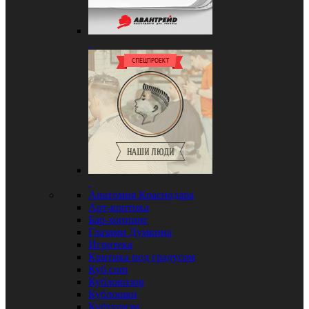
Анатомия Краснодара
Арт-критика
Бар-хоппинг
Глазами Думкина
Игротека
Критика под градусом
Куб.com
Кубловизор
Кублошки
Кубтуризм