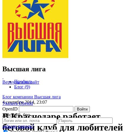
Высшая лига
Профиль
Вернуться на сайт
Блог (9)
Блог компании Высшая лига
4 сентября 2014, 23:07
Указать OpenId
OpenID
Войти
В Краснодаре работает
действуй, бро
беговой клуб для любителей
забыли пароль?