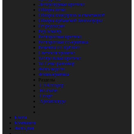
Литературная критика
Обзоры кино
Обзоры концертов и спектаклей
Обзоры кубанской блогосферы
От редакции
Ред осмотр
Ресторанная критика
Ресторанная не-критика
Рецепты на Кублоге
Светская хроника
Театральная критика
ТоТ еще разговор
Фото недели
Фэшн-критика
Разделы
CARснодар
На связи
Спорт
Архитектура
Блоги
Компании
Фото дня