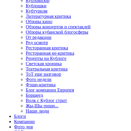
Кубловизор
Кублошки
Кубтуризм
Литературная критика
Обзоры кино
Обзоры концертов и спектаклей
Обзоры кубанской блогосферы
От редакции
Ред осмотр
Ресторанная критика
Ресторанная не-критика
Рецепты на Кублоге
Светская хроника
Театральная критика
ТоТ еще разговор
Фото недели
Фэшн-критика
Блог компании Европея
Борщеед
Волк с Кублог стрит
Жы-Шы пиши...
Наши люди
Блоги
Компании
Фото дня