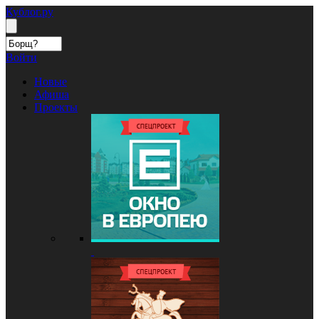
Кублог.ру
Войти
Новые
Афиша
Проекты