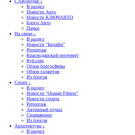
CARснодар ↓
В раздел
Новости Авто
Новости КЛЮЧАВТО
Блоги Авто
Пачки
На связи ↓
В раздел
Новости "Билайн"
Репортаж
Краснодарский интернет
Куб.com
Обзор блогосферы
Обзор гаджетов
Из блогов
Спорт ↓
В раздел
Новости "Orange Fitness"
Новости спорта
Репортаж
Активный отдых
Снаряжение
Из блогов
Архитектура ↓
В раздел