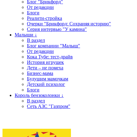
Блог "Брикфорд"
От редакции
Блоги
Реалити-стройка
Очерки "Брикфорд: Сохраняя историю"
Серия интервью "У камина"
Малыши ↓
В раздел
Блог компании "Малыш"
От редакции
Кока Тубе: тест-драйв
История игрушек
Дети – не помеха
Бизнес-мама
Будущим мамочкам
Детский психолог
Блоги
Король бензоколонки ↓
В раздел
Сеть АЗС "Газпром"