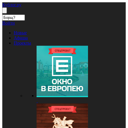
Кублог.ру
Войти
Новые
Афиша
Проекты