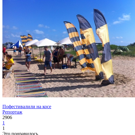
Пофестивалили на косе
Репортаж
2906
1
1
Это понравилось