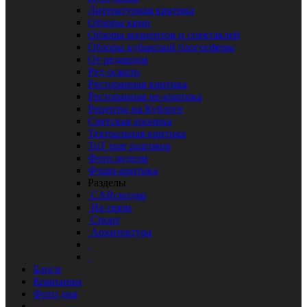
Литературная критика
Обзоры кино
Обзоры концертов и спектаклей
Обзоры кубанской блогосферы
От редакции
Ред осмотр
Ресторанная критика
Ресторанная не-критика
Рецепты на Кублоге
Светская хроника
Театральная критика
ТоТ еще разговор
Фото недели
Фэшн-критика
Разделы
CARснодар
На связи
Спорт
Архитектура
Блоги
Компании
Фото дня