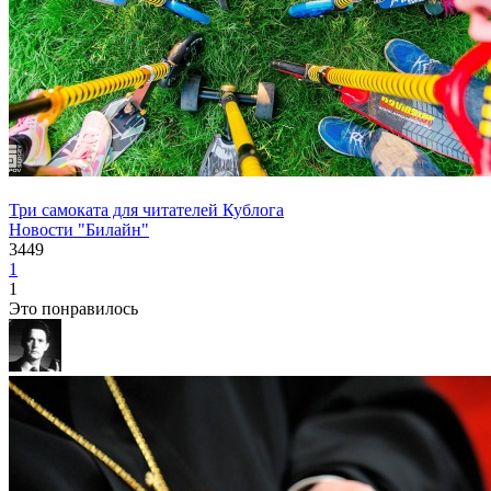
Три самоката для читателей Кублога
Новости "Билайн"
3449
1
1
Это понравилось