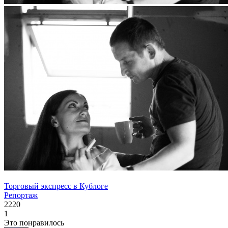
Торговый экспресс в Кублоге
Репортаж
2220
1
Это понравилось