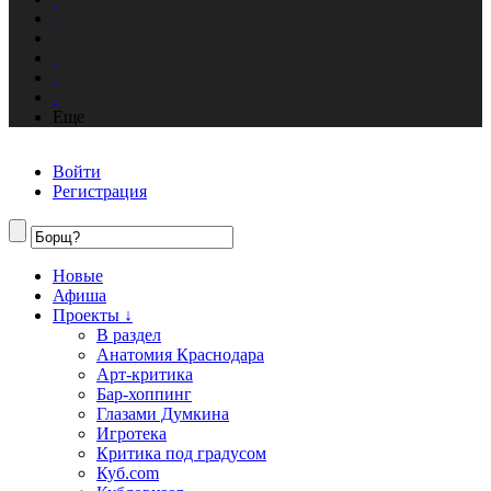
Еще
Войти
Регистрация
Новые
Афиша
Проекты ↓
В раздел
Анатомия Краснодара
Арт-критика
Бар-хоппинг
Глазами Думкина
Игротека
Критика под градусом
Куб.com