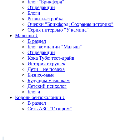
Блог "Брикфорд"
От редакции
Блоги
Реалити-стройка
Очерки "Брикфорд: Сохраняя историю"
Серия интервью "У камина"
Малыши ↓
В раздел
Блог компании "Малыш"
От редакции
Кока Тубе: тест-драйв
История игрушек
Дети – не помеха
Бизнес-мама
Будущим мамочкам
Детский психолог
Блоги
Король бензоколонки ↓
В раздел
Сеть АЗС "Газпром"