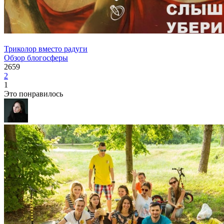
Триколор вместо радуги
Обзор блогосферы
2659
2
1
Это понравилось