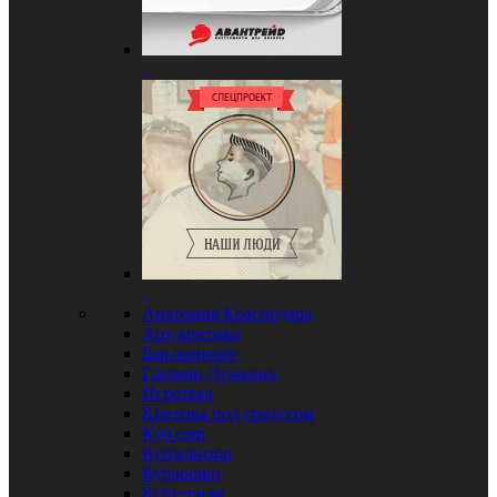
Анатомия Краснодара
Арт-критика
Бар-хоппинг
Глазами Думкина
Игротека
Критика под градусом
Куб.com
Кубловизор
Кублошки
Кубтуризм