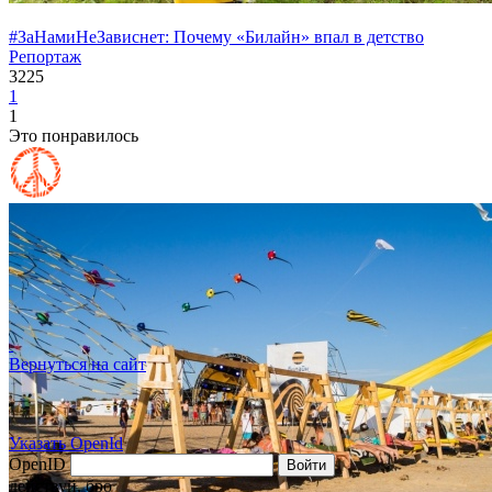
#ЗаНамиНеЗависнет: Почему «Билайн» впал в детство
Репортаж
3225
1
1
Это понравилось
Вернуться на сайт
Указать OpenId
OpenID
Войти
действуй, бро