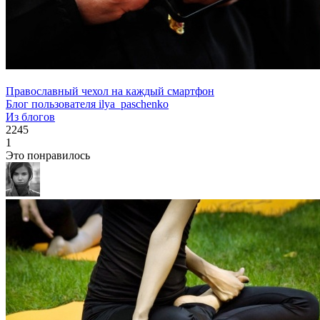
Православный чехол на каждый смартфон
Блог пользователя ilya_paschenko
Из блогов
2245
1
Это понравилось