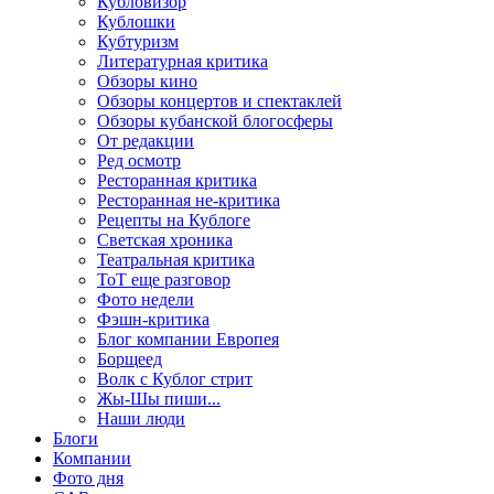
Кубловизор
Кублошки
Кубтуризм
Литературная критика
Обзоры кино
Обзоры концертов и спектаклей
Обзоры кубанской блогосферы
От редакции
Ред осмотр
Ресторанная критика
Ресторанная не-критика
Рецепты на Кублоге
Светская хроника
Театральная критика
ТоТ еще разговор
Фото недели
Фэшн-критика
Блог компании Европея
Борщеед
Волк с Кублог стрит
Жы-Шы пиши...
Наши люди
Блоги
Компании
Фото дня