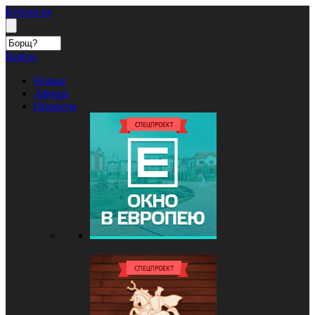
Кублог.ру
Войти
Новые
Афиша
Проекты