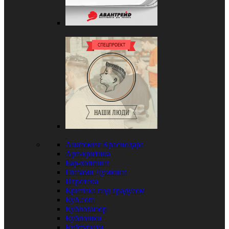
Анатомия Краснодара
Арт-критика
Бар-хоппинг
Глазами Думкина
Игротека
Критика под градусом
Куб.com
Кубловизор
Кублошки
Кубтуризм