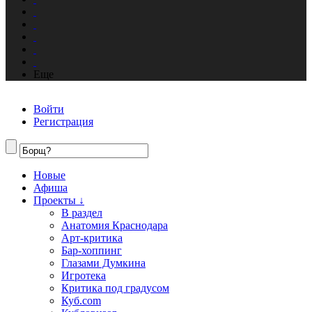
Еще
Войти
Регистрация
Новые
Афиша
Проекты ↓
В раздел
Анатомия Краснодара
Арт-критика
Бар-хоппинг
Глазами Думкина
Игротека
Критика под градусом
Куб.com