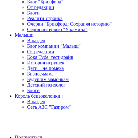
Блог "Брикфорд"
От редакции
Блоги
Реалити-стройка
Очерки "Брикфорд: Сохраняя историю"
Серия интервью "У камина"
Малыши ↓
В раздел
Блог компании "Малыш"
От редакции
Кока Тубе: тест-драйв
История игрушек
Дети – не помеха
Бизнес-мама
Будущим мамочкам
Детский психолог
Блоги
Король бензоколонки ↓
В раздел
Сеть АЗС "Газпром"
Подписаться