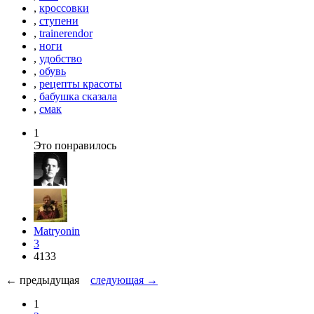
,
кроссовки
,
ступени
,
trainerendor
,
ноги
,
удобство
,
обувь
,
рецепты красоты
,
бабушка сказала
,
смак
1
Это понравилось
Matryonin
3
4133
← предыдущая
следующая →
1