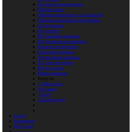
Литературная критика
Обзоры кино
Обзоры концертов и спектаклей
Обзоры кубанской блогосферы
От редакции
Ред осмотр
Ресторанная критика
Ресторанная не-критика
Рецепты на Кублоге
Светская хроника
Театральная критика
ТоТ еще разговор
Фото недели
Фэшн-критика
Разделы
CARснодар
На связи
Спорт
Архитектура
Блоги
Компании
Фото дня