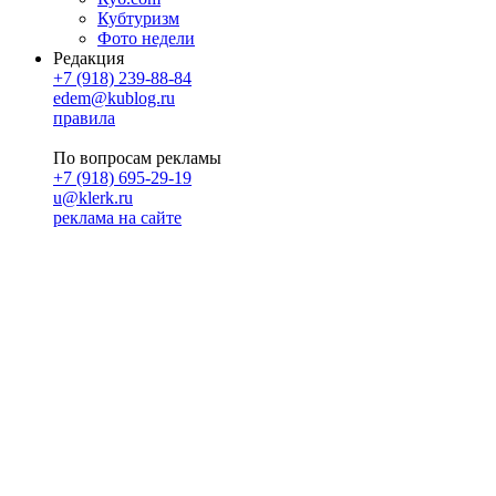
Кубтуризм
Фото недели
Редакция
+7 (918) 239-88-84
edem@kublog.ru
правила
По вопросам рекламы
+7 (918) 695-29-19
u@klerk.ru
реклама на сайте
PR
Илона Полянская
pr@kublog.ru
Клубок социума
Кублогимн
Демография Кублога
5014 кублогеров
© 2026
Кублог
Кулбог