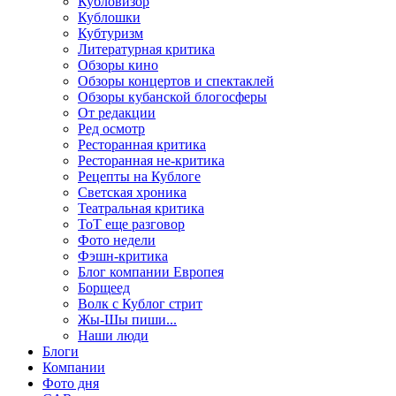
Кубловизор
Кублошки
Кубтуризм
Литературная критика
Обзоры кино
Обзоры концертов и спектаклей
Обзоры кубанской блогосферы
От редакции
Ред осмотр
Ресторанная критика
Ресторанная не-критика
Рецепты на Кублоге
Светская хроника
Театральная критика
ТоТ еще разговор
Фото недели
Фэшн-критика
Блог компании Европея
Борщеед
Волк с Кублог стрит
Жы-Шы пиши...
Наши люди
Блоги
Компании
Фото дня