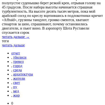
полупустое суденышко берет резкий крен, отрывая голову на
45 градусов. После набора высоты начинается страшная
турбулентность. На высоте десять тысяч метров, пока мой
арабский сосед по креслу вцепившись в подлокотники кричит
«Affraid», грузины танцуют, громко смеются, хватают
стюартов за шею, спрашивают, почему остановились
двигатели, и пьют вино. В аэропорту Шота Руставели
спускается сорок
читать дальше →
теги
читать дальше
отчет
,
тбилиси
,
тревел
,
город
,
среда
,
архитектура
,
жители
,
свет
,
пу
,
мед
,
жир
0