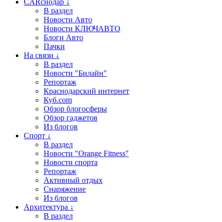
CARснодар ↓
В раздел
Новости Авто
Новости КЛЮЧАВТО
Блоги Авто
Пачки
На связи ↓
В раздел
Новости "Билайн"
Репортаж
Краснодарский интернет
Куб.com
Обзор блогосферы
Обзор гаджетов
Из блогов
Спорт ↓
В раздел
Новости "Orange Fitness"
Новости спорта
Репортаж
Активный отдых
Снаряжение
Из блогов
Архитектура ↓
В раздел