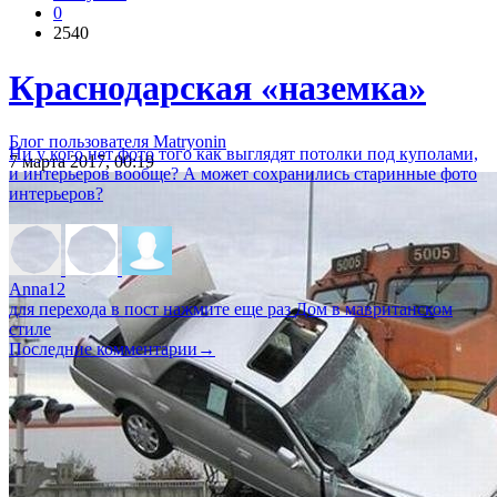
0
2540
Краснодарская «наземка»
Блог пользователя Matryonin
Ни у кого нет фото того как выглядят потолки под куполами,
7 марта 2017, 00:19
и интерьеров вообще? А может сохранились старинные фото
интерьеров?
Anna12
для перехода в пост нажмите еще раз
Дом в мавританском
стиле
Последние комментарии
→