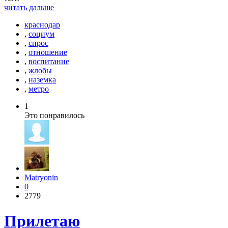
читать дальше
краснодар
,
социум
,
спрос
,
отношение
,
воспитание
,
жлобы
,
наземка
,
метро
1
Это понравилось
Matryonin
0
2779
Прилетаю