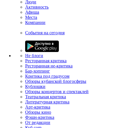
Люди
Активность
Афиша
Места
Компании
События на сегодня
Не блоги
Ресторанная критика
Ресторанная не-критика
Бар-хоппинг
Критика под градусом
Обзоры кубанской блогосферы
Кублошки
Обзоры концертов и спектаклей
Театральная критика
Литературная критика
Арт-критика
Обзоры кино
Фэшн-критика
От редакции
Куб.com