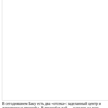
В сегодняшнем Баку есть два «отсека»: заделанный центр и
аутентичные трущобы. В трущобах рай — находок на всю