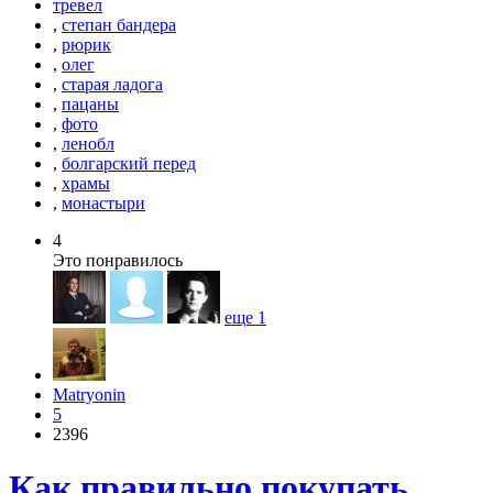
тревел
,
степан бандера
,
рюрик
,
олег
,
старая ладога
,
пацаны
,
фото
,
ленобл
,
болгарский перед
,
храмы
,
монастыри
4
Это понравилось
еще
1
Matryonin
5
2396
Как правильно покупать