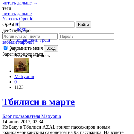
читать дальше →
теги
читать дальше
Указать OpenId
пробки
OpenID
Войти
,
лохи
действуй, бро
,
деревня
,
кубанский треш
забыли пароль?
Запомнить меня
Вход
0
Зарегистрироваться
Это понравилось
Matryonin
0
1123
Тбилиси в марте
Блог пользователя Matryonin
14 июня 2017, 02:34
Из Баку в Тбилиси AZAL гоняет пассажиров новым
южноамериканским самолетом на 93 пассажира. На взлете