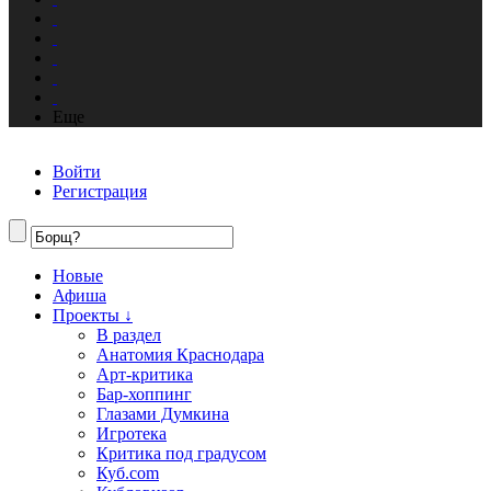
Еще
Войти
Регистрация
Новые
Афиша
Проекты ↓
В раздел
Анатомия Краснодара
Арт-критика
Бар-хоппинг
Глазами Думкина
Игротека
Критика под градусом
Куб.com