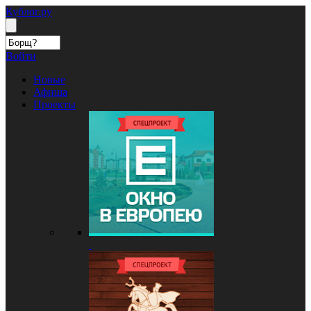
Кублог.ру
Войти
Новые
Афиша
Проекты