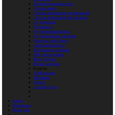
Литературная критика
Обзоры кино
Обзоры концертов и спектаклей
Обзоры кубанской блогосферы
От редакции
Ред осмотр
Ресторанная критика
Ресторанная не-критика
Рецепты на Кублоге
Светская хроника
Театральная критика
ТоТ еще разговор
Фото недели
Фэшн-критика
Разделы
CARснодар
На связи
Спорт
Архитектура
Блоги
Компании
Фото дня