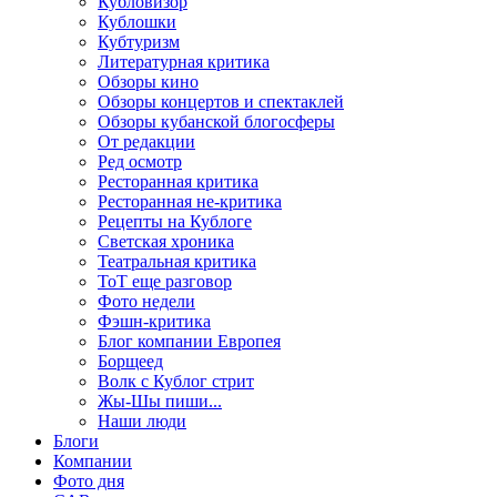
Кубловизор
Кублошки
Кубтуризм
Литературная критика
Обзоры кино
Обзоры концертов и спектаклей
Обзоры кубанской блогосферы
От редакции
Ред осмотр
Ресторанная критика
Ресторанная не-критика
Рецепты на Кублоге
Светская хроника
Театральная критика
ТоТ еще разговор
Фото недели
Фэшн-критика
Блог компании Европея
Борщеед
Волк с Кублог стрит
Жы-Шы пиши...
Наши люди
Блоги
Компании
Фото дня