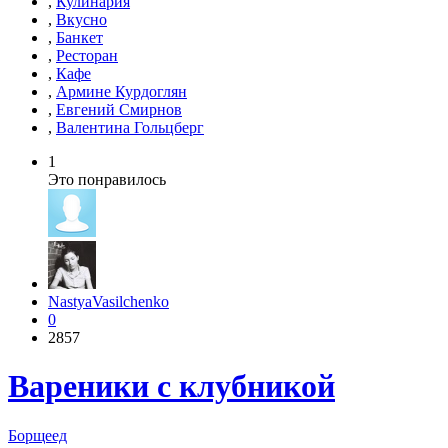
,
Кулинария
,
Вкусно
,
Банкет
,
Ресторан
,
Кафе
,
Армине Курдоглян
,
Евгений Смирнов
,
Валентина Гольцберг
1
Это понравилось
NastyaVasilchenko
0
2857
Вареники с клубникой
Борщеед