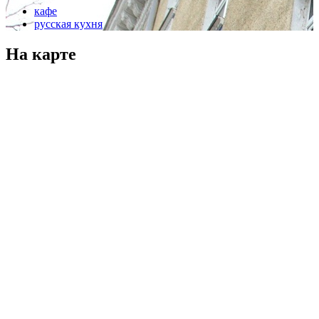
кафе
русская кухня
На карте