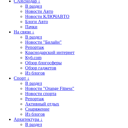
CARснодар ↓
В раздел
Новости Авто
Новости КЛЮЧАВТО
Блоги Авто
Пачки
На связи ↓
В раздел
Новости "Билайн"
Репортаж
Краснодарский интернет
Куб.com
Обзор блогосферы
Обзор гаджетов
Из блогов
Спорт ↓
В раздел
Новости "Orange Fitness"
Новости спорта
Репортаж
Активный отдых
Снаряжение
Из блогов
Архитектура ↓
В раздел