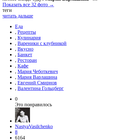
Показать все 32 фото →
теги
читать дальше
Еда
,
Рецепты
,
Кулинария
,
Вареники с клубникой
,
Вкусно
,
Банкет
,
Ресторан
,
Кафе
,
Мария Чеботкевич
,
Мария Варлашина
,
Евгений Смирнов
,
Валентина Гольцберг
0
Это понравилось
NastyaVasilchenko
8
6164