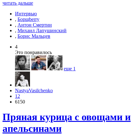
читать дальше
Интервью
,
Борщberry
,
Антон Смертин
,
Михаил Лапушинский
,
Борис Мальцев
4
Это понравилось
еще
1
NastyaVasilchenko
12
6150
Пряная курица с овощами и
апельсинами