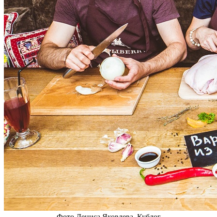
Фото Дениса Яковлева. Кублог