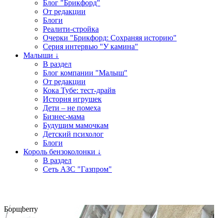
Блог "Брикфорд"
От редакции
Блоги
Реалити-стройка
Очерки "Брикфорд: Сохраняя историю"
Серия интервью "У камина"
Малыши ↓
В раздел
Блог компании "Малыш"
От редакции
Кока Тубе: тест-драйв
История игрушек
Дети – не помеха
Бизнес-мама
Будущим мамочкам
Детский психолог
Блоги
Король бензоколонки ↓
В раздел
Сеть АЗС "Газпром"
Борщberry