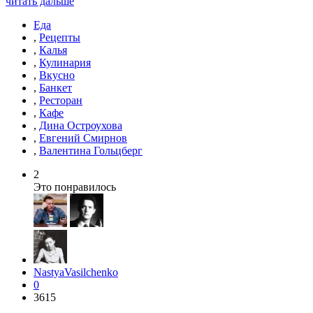
читать дальше
Еда
,
Рецепты
,
Калья
,
Кулинария
,
Вкусно
,
Банкет
,
Ресторан
,
Кафе
,
Дина Остроухова
,
Евгений Смирнов
,
Валентина Гольцберг
2
Это понравилось
NastyaVasilchenko
0
3615