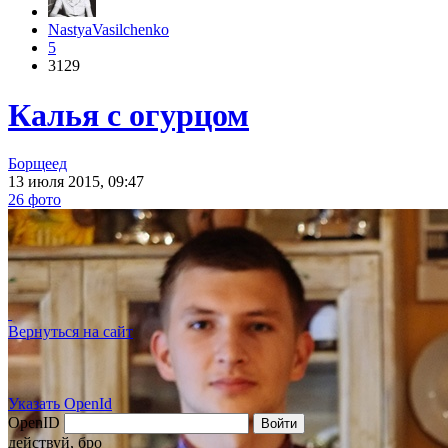
NastyaVasilchenko
5
3129
Калья с огурцом
Борщеед
13 июля 2015, 09:47
26 фото
Вернуться на сайт
Указать OpenId
OpenID
Войти
действуй, бро