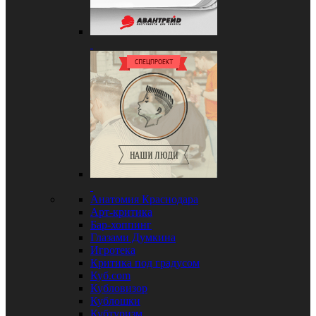
Анатомия Краснодара
Арт-критика
Бар-хоппинг
Глазами Думкина
Игротека
Критика под градусом
Куб.com
Кубловизор
Кублошки
Кубтуризм