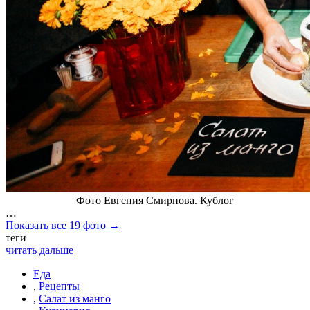
Фото Евгения Смирнова. Кублог
…
Показать все 19 фото →
теги
читать дальше
Еда
,
Рецепты
,
Салат из манго