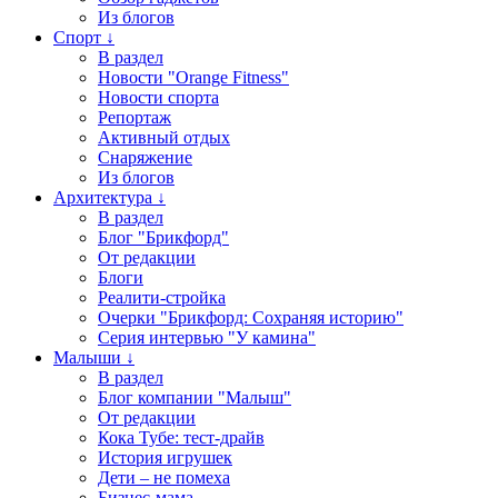
Из блогов
Спорт ↓
В раздел
Новости "Orange Fitness"
Новости спорта
Репортаж
Активный отдых
Снаряжение
Из блогов
Архитектура ↓
В раздел
Блог "Брикфорд"
От редакции
Блоги
Реалити-стройка
Очерки "Брикфорд: Сохраняя историю"
Серия интервью "У камина"
Малыши ↓
В раздел
Блог компании "Малыш"
От редакции
Кока Тубе: тест-драйв
История игрушек
Дети – не помеха
Бизнес-мама