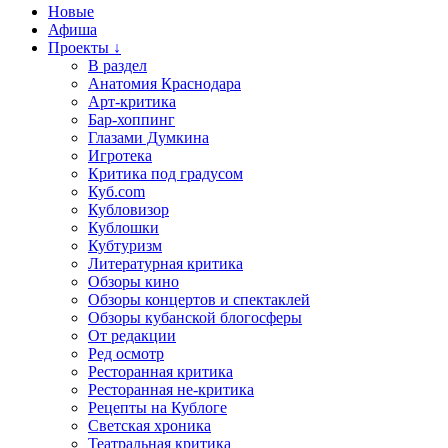
Новые
Афиша
Проекты ↓
В раздел
Анатомия Краснодара
Арт-критика
Бар-хоппинг
Глазами Думкина
Игротека
Критика под градусом
Куб.com
Кубловизор
Кублошки
Кубтуризм
Литературная критика
Обзоры кино
Обзоры концертов и спектаклей
Обзоры кубанской блогосферы
От редакции
Ред осмотр
Ресторанная критика
Ресторанная не-критика
Рецепты на Кублоге
Светская хроника
Театральная критика