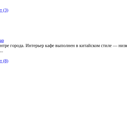
 (3)
ар
нтре города. Интерьер кафе выполнен в китайском стиле — ни
..
 (8)