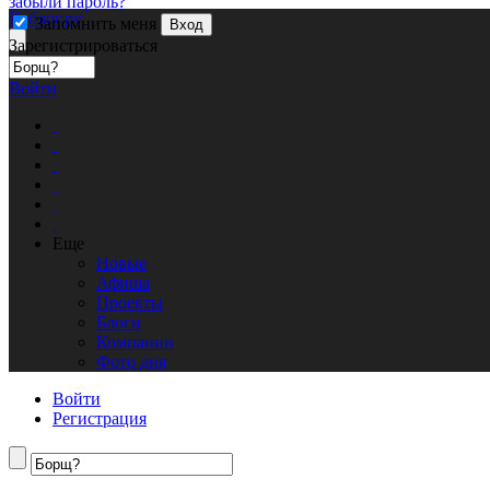
забыли пароль?
Кублог.ру
Запомнить меня
Вход
Зарегистрироваться
Войти
Еще
Новые
Афиша
Проекты
Блоги
Компании
Фото дня
Войти
Регистрация