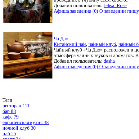
Добавил пользователь:
Jelisa_Rose
Афиша заведения (0)
О заведении пишут
Ча Дао
Китайский чай
,
чайный клуб
,
чайный б
Чайный клуб «Ча Дао» расположен в це
атмосфера чайных звуков и ароматов. В.
Добавил пользователь:
dasha
Афиша заведения (0)
О заведении пишут
Теги
ресторан
111
бар
88
кафе
79
европейская кухня
38
ночной клуб
30
паб
25