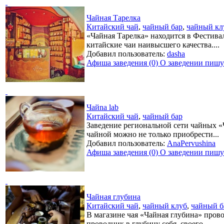
Чайная Тарелка
Китайский чай
,
чайный бар
,
чайный кл
«Чайная Тарелка» находится в Фестива
китайские чаи наивысшего качества....
Добавил пользователь:
dasha
Афиша заведения (0)
О заведении пишут
Чайnа lаb
Китайский чай
,
чайный бар
Заведение региональной сети чайных «Ч
чайной можно не только приобрести...
Добавил пользователь:
AnaPervushina
Афиша заведения (0)
О заведении пишут
Чайная глубина
Китайский чай
,
чайный клуб
,
чайный б
В магазине чая «Чайная глубина» пров
проводник в глубину себя, своего...