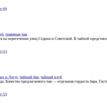
 (0)
уб
,
травяные чаи
 на пересечении улиц Седина и Советской. В чайной представле
 (1)
ых и Досуг
,
чайный бар
,
чайный клуб
а. Качество предлагаемого чая — отдельная гордость бара. Гос
 (2)