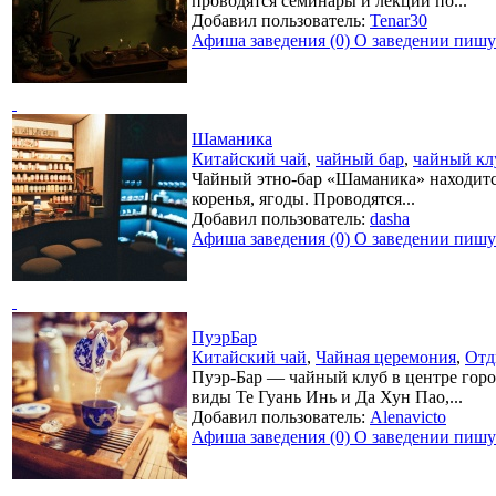
проводятся семинары и лекции по...
Добавил пользователь:
Tenar30
Афиша заведения (0)
О заведении пишут
Шаманика
Китайский чай
,
чайный бар
,
чайный кл
Чайный этно-бар «Шаманика» находится
коренья, ягоды. Проводятся...
Добавил пользователь:
dasha
Афиша заведения (0)
О заведении пишут
ПуэрБар
Китайский чай
,
Чайная церемония
,
Отд
Пуэр-Бар — чайный клуб в центре город
виды Те Гуань Инь и Да Хун Пао,...
Добавил пользователь:
Alenavicto
Афиша заведения (0)
О заведении пишут