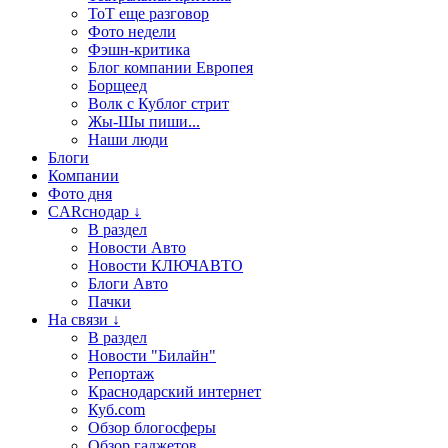
ТоТ еще разговор
Фото недели
Фэшн-критика
Блог компании Европея
Борщеед
Волк с Кублог стрит
Жы-Шы пиши...
Наши люди
Блоги
Компании
Фото дня
CARснодар ↓
В раздел
Новости Авто
Новости КЛЮЧАВТО
Блоги Авто
Пачки
На связи ↓
В раздел
Новости "Билайн"
Репортаж
Краснодарский интернет
Куб.com
Обзор блогосферы
Обзор гаджетов