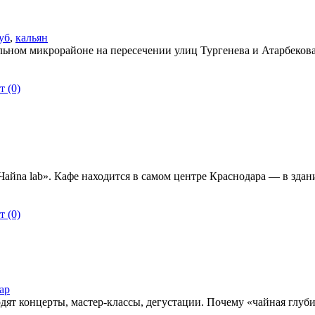
уб
,
кальян
льном микрорайоне на пересечении улиц Тургенева и Атарбеков
 (0)
айnа lаb». Кафе находится в самом центре Краснодара — в здан
 (0)
ар
одят концерты, мастер-классы, дегустации. Почему «чайная глуб