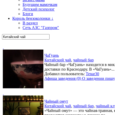
Будущим мамочкам
Детский психолог
Блоги
Король бензоколонки ↓
В раздел
Сеть АЗС "Газпром"
ЧаГуань
Китайский чай
,
чайный бар
Чайный бар «ЧаГуань» находится в мик
доставки по Краснодару. В «ЧаГуань»...
Добавил пользователь:
Tenar30
Афиша заведения (0)
О заведении пишут
Чайный омут
Китайский чай
,
чайный бар
,
чайный кл
«Чайный омут» — это чайная-травная, к