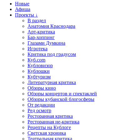
Новые
Афиша
Проекты ↓
В раздел
Анатомия Краснодара
Арт-критика
Бар-хоппинг
Глазами Думкина
Игротека
Критика под градусом
Куб.com
Кубловизор
Кублошки
Кубтуризм
Литературная критика
Обзоры кино
Обзоры концертов и спектаклей
Обзоры кубанской блогосферы
От редакции
Ред осмотр
Ресторанная критика
Ресторанная не-критика
Рецепты на Кублоге
Светская хроника
Театральная критика