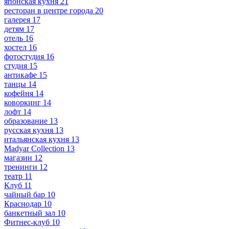
японская кухня
21
ресторан в центре города
20
галерея
17
детям
17
отель
16
хостел
16
фотостудия
16
студия
15
антикафе
15
танцы
14
кофейня
14
коворкинг
14
лофт
14
образование
13
русская кухня
13
итальянская кухня
13
Madyar Collection
13
магазин
12
тренинги
12
театр
11
Клуб
11
чайный бар
10
Краснодар
10
банкетный зал
10
Фитнес-клуб
10