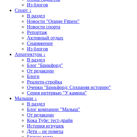
Из блогов
Спорт ↓
В раздел
Новости "Orange Fitness"
Новости спорта
Репортаж
Активный отдых
Снаряжение
Из блогов
Архитектура ↓
В раздел
Блог "Брикфорд"
От редакции
Блоги
Реалити-стройка
Очерки "Брикфорд: Сохраняя историю"
Серия интервью "У камина"
Малыши ↓
В раздел
Блог компании "Малыш"
От редакции
Кока Тубе: тест-драйв
История игрушек
Дети – не помеха
Бизнес-мама