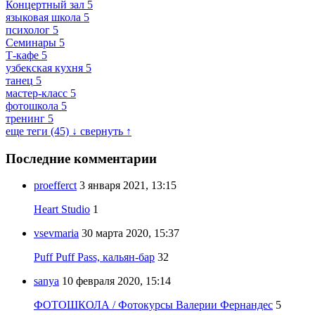
Концертный зал
5
языковая школа
5
психолог
5
Семинары
5
Т-кафе
5
узбекская кухня
5
танец
5
мастер-класс
5
фотошкола
5
тренинг
5
еще теги (45) ↓
свернуть ↑
Последние комментарии
proefferct
3 января 2021, 13:15
Heart Studio
1
vsevmaria
30 марта 2020, 15:37
Puff Puff Pass, кальян-бар
32
sanya
10 февраля 2020, 15:14
ФОТОШКОЛА / Фотокурсы Валерии Фернандес
5