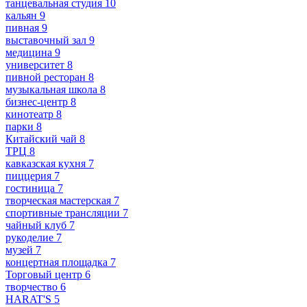
танцевальная студия
10
кальян
9
пивная
9
выставочный зал
9
медицина
9
университет
8
пивной ресторан
8
музыкальная школа
8
бизнес-центр
8
кинотеатр
8
парки
8
Китайский чай
8
ТРЦ
8
кавказская кухня
7
пиццерия
7
гостиница
7
творческая мастерская
7
спортивные трансляции
7
чайный клуб
7
рукоделие
7
музей
7
концертная площадка
7
Торговый центр
6
творчество
6
HARAT'S
5