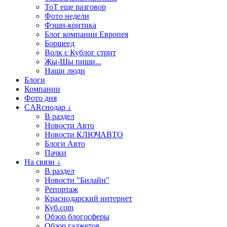
ТоТ еще разговор
Фото недели
Фэшн-критика
Блог компании Европея
Борщеед
Волк с Кублог стрит
Жы-Шы пиши...
Наши люди
Блоги
Компании
Фото дня
CARснодар ↓
В раздел
Новости Авто
Новости КЛЮЧАВТО
Блоги Авто
Пачки
На связи ↓
В раздел
Новости "Билайн"
Репортаж
Краснодарский интернет
Куб.com
Обзор блогосферы
Обзор гаджетов