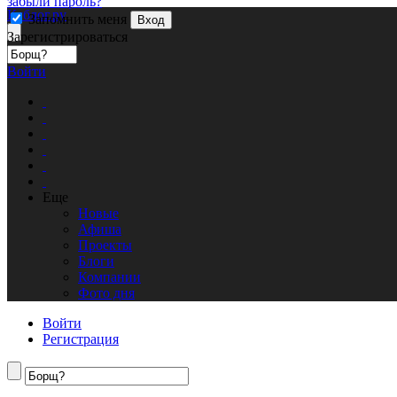
забыли пароль?
Кублог.ру
Запомнить меня
Вход
Зарегистрироваться
Войти
Еще
Новые
Афиша
Проекты
Блоги
Компании
Фото дня
Войти
Регистрация