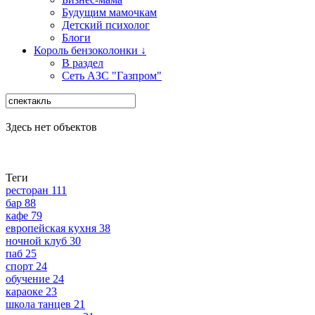
Будущим мамочкам
Детский психолог
Блоги
Король бензоколонки ↓
В раздел
Сеть АЗС "Газпром"
Здесь нет объектов
Теги
ресторан
111
бар
88
кафе
79
европейская кухня
38
ночной клуб
30
паб
25
спорт
24
обучение
24
караоке
23
школа танцев
21