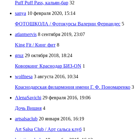
Puff Puff Pass, кальян-бар
32
sanya
10 февраля 2020, 15:14
ФОТОШКОЛА / Фотокурсы Валерии Фернандес
5
atlantservis
8 сентября 2019, 23:07
King Fit / Кинг фит
8
gruz
29 октября 2018, 18:24
Коворкинг Краснодар БИЗ-ON
1
wolfnesa
3 августа 2016, 10:34
Краснодарская филармония имени Г. Ф. Пономаренко
3
AlenaSavichi
29 февраля 2016, 19:06
Дочь Вишня
4
artsalsaclub
20 января 2016, 16:19
Art Salsa Club / Арт сальса клуб
1