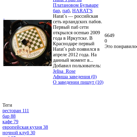
Платановом Бульваре
бар
,
паб
,
HARAT'S
Harat`s — российская
сеть ирландских пабов.
Первый паб сети
открылся осенью 2009
6649
года в Иркутске. В
0
Краснодаре первый
Это понравило
Harat`s pub появился в
апреле 2012 года. На
данный момент в...
Добавил пользователь:
Jelisa_Rose
Афиша заведения (0)
О заведении пишут (10)
Теги
ресторан
111
бар
88
кафе
79
европейская кухня
38
ночной клуб
30