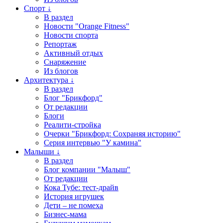
Спорт ↓
В раздел
Новости "Orange Fitness"
Новости спорта
Репортаж
Активный отдых
Снаряжение
Из блогов
Архитектура ↓
В раздел
Блог "Брикфорд"
От редакции
Блоги
Реалити-стройка
Очерки "Брикфорд: Сохраняя историю"
Серия интервью "У камина"
Малыши ↓
В раздел
Блог компании "Малыш"
От редакции
Кока Тубе: тест-драйв
История игрушек
Дети – не помеха
Бизнес-мама