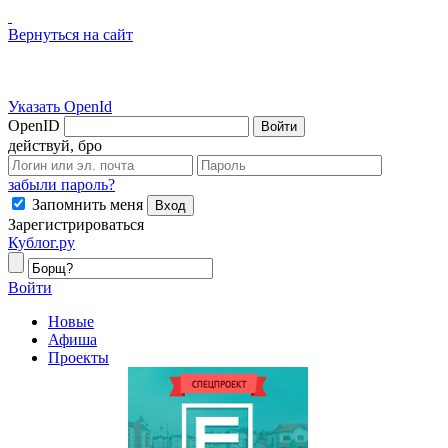
Вернуться на сайт
Указать OpenId
OpenID
Войти
действуй, бро
забыли пароль?
Запомнить меня
Вход
Зарегистрироваться
Кублог.ру
Войти
Новые
Афиша
Проекты