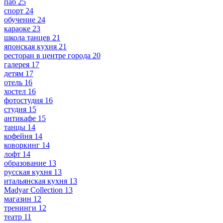
паб
25
спорт
24
обучение
24
караоке
23
школа танцев
21
японская кухня
21
ресторан в центре города
20
галерея
17
детям
17
отель
16
хостел
16
фотостудия
16
студия
15
антикафе
15
танцы
14
кофейня
14
коворкинг
14
лофт
14
образование
13
русская кухня
13
итальянская кухня
13
Madyar Collection
13
магазин
12
тренинги
12
театр
11