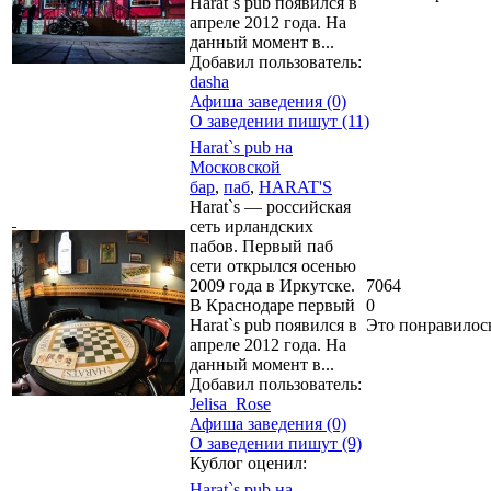
Harat`s pub появился в
апреле 2012 года. На
данный момент в...
Добавил пользователь:
dasha
Афиша заведения (0)
О заведении пишут (11)
Harat`s pub на
Московской
бар
,
паб
,
HARAT'S
Harat`s — российская
сеть ирландских
пабов. Первый паб
сети открылся осенью
2009 года в Иркутске.
7064
В Краснодаре первый
0
Harat`s pub появился в
Это понравилос
апреле 2012 года. На
данный момент в...
Добавил пользователь:
Jelisa_Rose
Афиша заведения (0)
О заведении пишут (9)
Кублог оценил:
Harat`s pub на