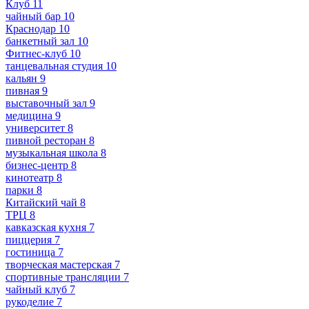
Клуб
11
чайный бар
10
Краснодар
10
банкетный зал
10
Фитнес-клуб
10
танцевальная студия
10
кальян
9
пивная
9
выставочный зал
9
медицина
9
университет
8
пивной ресторан
8
музыкальная школа
8
бизнес-центр
8
кинотеатр
8
парки
8
Китайский чай
8
ТРЦ
8
кавказская кухня
7
пиццерия
7
гостиница
7
творческая мастерская
7
спортивные трансляции
7
чайный клуб
7
рукоделие
7