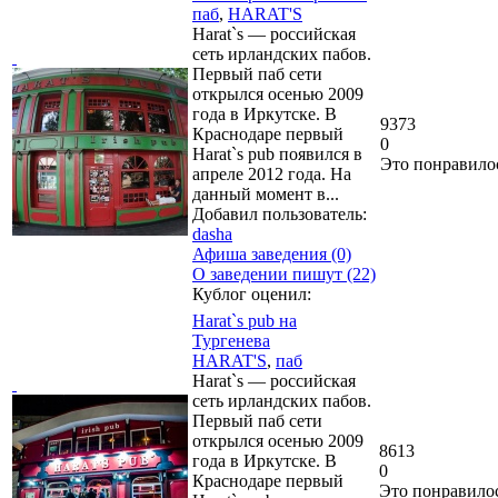
паб
,
HARAT'S
Harat`s — российская
сеть ирландских пабов.
Первый паб сети
открылся осенью 2009
года в Иркутске. В
9373
Краснодаре первый
0
Harat`s pub появился в
Это понравило
апреле 2012 года. На
данный момент в...
Добавил пользователь:
dasha
Афиша заведения (0)
О заведении пишут (22)
Кублог оценил:
Harat`s pub на
Тургенева
HARAT'S
,
паб
Harat`s — российская
сеть ирландских пабов.
Первый паб сети
открылся осенью 2009
8613
года в Иркутске. В
0
Краснодаре первый
Это понравило