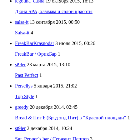
legotina_dasha
19 октября 2015, 16:13
Дюна SPA, хаммам и салон красоты
1
salsa-it
13 сентября 2015, 00:50
Salsa-it
4
FreakBarKrasnodar
3 июля 2015, 00:26
FreakBar / ФрикБар
1
st9ler
23 марта 2015, 13:10
Past Perfect
1
Perseliys
5 января 2015, 21:02
Top Style
1
greedy
20 декабря 2014, 02:45
Bread & ПитЪ (Брэд энд Пит) в "Красной площади"
1
st9ler
2 декабря 2014, 10:24
Sgt. Pepper`s bar / Сержант Пеппер
3