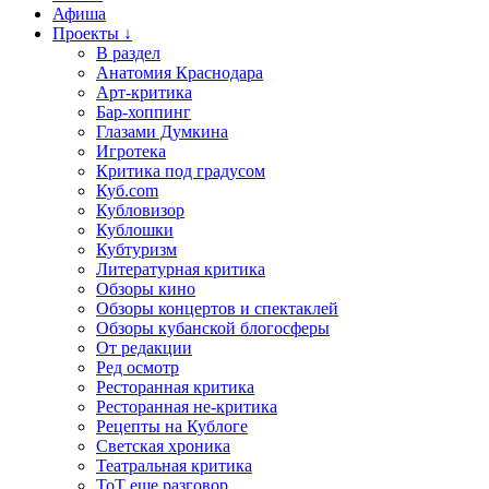
Афиша
Проекты ↓
В раздел
Анатомия Краснодара
Арт-критика
Бар-хоппинг
Глазами Думкина
Игротека
Критика под градусом
Куб.com
Кубловизор
Кублошки
Кубтуризм
Литературная критика
Обзоры кино
Обзоры концертов и спектаклей
Обзоры кубанской блогосферы
От редакции
Ред осмотр
Ресторанная критика
Ресторанная не-критика
Рецепты на Кублоге
Светская хроника
Театральная критика
ТоТ еще разговор