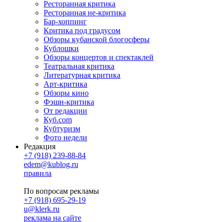
Ресторанная критика
Ресторанная не-критика
Бар-хоппинг
Критика под градусом
Обзоры кубанской блогосферы
Кублошки
Обзоры концертов и спектаклей
Театральная критика
Литературная критика
Арт-критика
Обзоры кино
Фэшн-критика
От редакции
Куб.com
Кубтуризм
Фото недели
Редакция
+7 (918) 239-88-84
edem@kublog.ru
правила
По вопросам рекламы
+7 (918) 695-29-19
u@klerk.ru
реклама на сайте