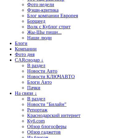
Фото недели
Фэшн-критика
Блог компании Европея
Борщеед
Волк с Кублог стрит
Жы-Шы пиши...
Наши люди
Блоги
Компании
Фото дня
CARснодар ↓
В раздел
Новости Авто
Новости КЛЮЧАВТО
Блоги Авто
Пачки
На связи ↓
В раздел
Новости "Билайн"
Репортаж
Краснодарский интернет
Куб.com
Обзор блогосферы
Обзор гаджетов
Из блогов