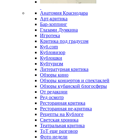
Анатомия Краснодара
Арт-критика
Бар-хоппинг
Глазами Думкина
Игротека
Критика под градусом
Куб.com
Кубловизор
Кублошки
Кубтуризм
Литературная критика
Обзоры кино
Обзоры концертов и спектаклей
Обзоры кубанской блогосферы
От редакции
Ред осмотр
Ресторанная критика
Ресторанная не-критика
Рецепты на Кублоге
Светская хроника
Театральная критика
ТоТ еще разговор
Фото недели