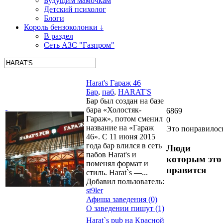
Будущим мамочкам
Детский психолог
Блоги
Король бензоколонки ↓
В раздел
Сеть АЗС "Газпром"
Harat's Гараж 46
Бар
,
паб
,
HARAT'S
Бар был создан на базе
бара «Холостяк-
6869
Гараж», потом сменил
0
название на «Гараж
Это понравилос
46». С 11 июня 2015
года бар влился в сеть
Люди
пабов Harat's и
которым это
поменял формат и
нравится
стиль. Harat`s —...
Добавил пользователь:
st9ler
Афиша заведения (0)
О заведении пишут (1)
Harat`s pub на Красной