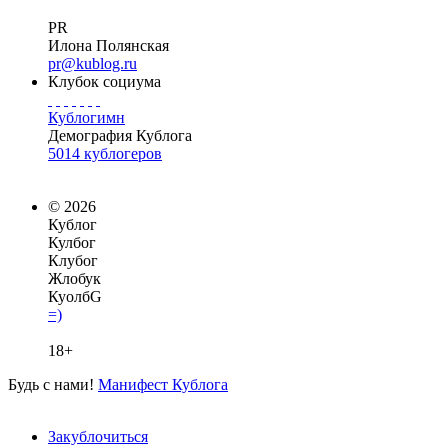
PR
Илона Полянская
pr@kublog.ru
Клубок социума
Кублогимн
Демография Кублога
5014 кублогеров
© 2026
Кублог
Кулбог
Клубог
Жлобук
КуолбG
=)
18+
Будь с нами!
Манифест Кублога
Закублочиться