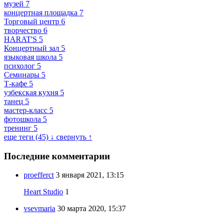
музей
7
концертная площадка
7
Торговый центр
6
творчество
6
HARAT'S
5
Концертный зал
5
языковая школа
5
психолог
5
Семинары
5
Т-кафе
5
узбекская кухня
5
танец
5
мастер-класс
5
фотошкола
5
тренинг
5
еще теги (45) ↓
свернуть ↑
Последние комментарии
proefferct
3 января 2021, 13:15
Heart Studio
1
vsevmaria
30 марта 2020, 15:37