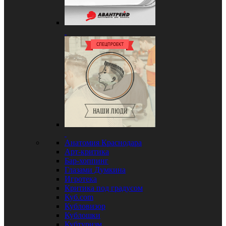
Анатомия Краснодара
Арт-критика
Бар-хоппинг
Глазами Думкина
Игротека
Критика под градусом
Куб.com
Кубловизор
Кублошки
Кубтуризм