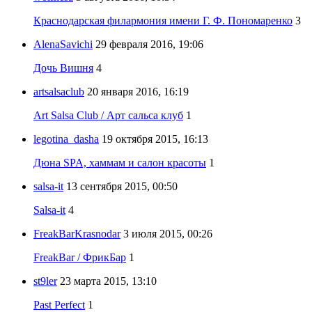
Краснодарская филармония имени Г. Ф. Пономаренко
3
AlenaSavichi
29 февраля 2016, 19:06
Дочь Вишня
4
artsalsaclub
20 января 2016, 16:19
Art Salsa Club / Арт сальса клуб
1
legotina_dasha
19 октября 2015, 16:13
Дюна SPA, хаммам и салон красоты
1
salsa-it
13 сентября 2015, 00:50
Salsa-it
4
FreakBarKrasnodar
3 июля 2015, 00:26
FreakBar / ФрикБар
1
st9ler
23 марта 2015, 13:10
Past Perfect
1