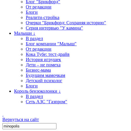
Блог "Брикфорд"
От редакции
Блоги
Реалити-стройка
Очерки "Брикфорд: Сохраняя историю"
Серия интервью "У камина"
Малыши ↓
В раздел
Блог компании "Малыш"
От редакции
Кока Тубе: тест-драйв
История игрушек
Дети – не помеха
Бизнес-мама
Будущим мамочкам
Детский психолог
Блоги
Король бензоколонки ↓
В раздел
Сеть АЗС "Газпром"
Вернуться на сайт