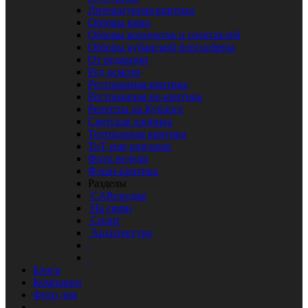
Литературная критика
Обзоры кино
Обзоры концертов и спектаклей
Обзоры кубанской блогосферы
От редакции
Ред осмотр
Ресторанная критика
Ресторанная не-критика
Рецепты на Кублоге
Светская хроника
Театральная критика
ТоТ еще разговор
Фото недели
Фэшн-критика
Разделы
CARснодар
На связи
Спорт
Архитектура
Блоги
Компании
Фото дня