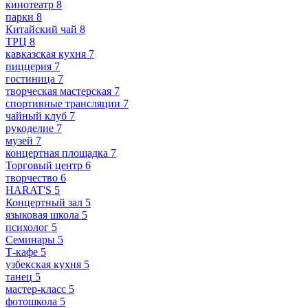
кинотеатр
8
парки
8
Китайский чай
8
ТРЦ
8
кавказская кухня
7
пиццерия
7
гостиница
7
творческая мастерская
7
спортивные трансляции
7
чайный клуб
7
рукоделие
7
музей
7
концертная площадка
7
Торговый центр
6
творчество
6
HARAT'S
5
Концертный зал
5
языковая школа
5
психолог
5
Семинары
5
Т-кафе
5
узбекская кухня
5
танец
5
мастер-класс
5
фотошкола
5