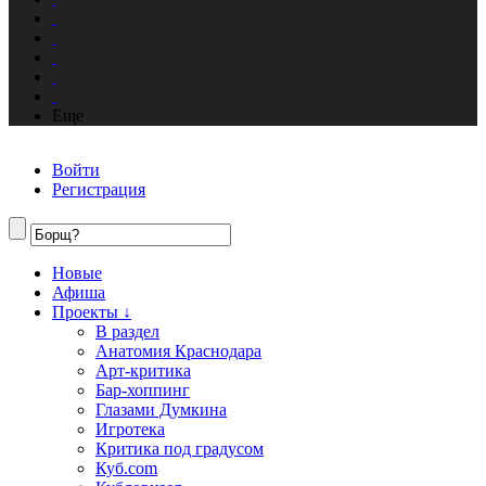
Еще
Войти
Регистрация
Новые
Афиша
Проекты ↓
В раздел
Анатомия Краснодара
Арт-критика
Бар-хоппинг
Глазами Думкина
Игротека
Критика под градусом
Куб.com