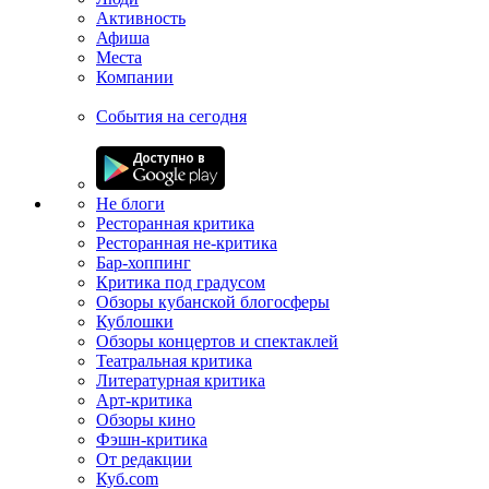
Активность
Афиша
Места
Компании
События на сегодня
Не блоги
Ресторанная критика
Ресторанная не-критика
Бар-хоппинг
Критика под градусом
Обзоры кубанской блогосферы
Кублошки
Обзоры концертов и спектаклей
Театральная критика
Литературная критика
Арт-критика
Обзоры кино
Фэшн-критика
От редакции
Куб.com