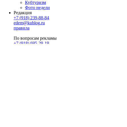
Кубтуризм
Фото недели
Редакция
+7 (918) 239-88-84
edem@kublog.ru
правила
По вопросам рекламы
+7 (918) 695-29-19
u@klerk.ru
реклама на сайте
PR
Илона Полянская
pr@kublog.ru
Клубок социума
Кублогимн
Демография Кублога
5014 кублогеров
© 2026
Кублог
Кулбог