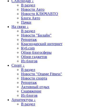
CARснодар ↓
В раздел
Новости Авто
Новости КЛЮЧАВТО
Блоги Авто
Пачки
На связи ↓
В раздел
Новости "Билайн"
Репортаж
Краснодарский интернет
Куб.com
Обзор блогосферы
Обзор гаджетов
Из блогов
Спорт ↓
В раздел
Новости "Orange Fitness"
Новости спорта
Репортаж
Активный отдых
Снаряжение
Из блогов
Архитектура ↓
В раздел