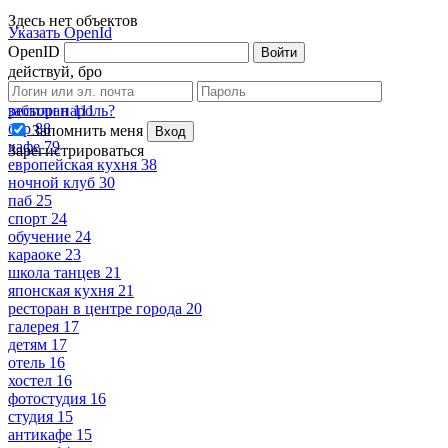
Здесь нет объектов
Указать OpenId
OpenID
Войти
действуй, бро
Теги
забыли пароль?
ресторан
111
бар
88
Запомнить меня
Вход
кафе
79
Зарегистрироваться
европейская кухня
38
ночной клуб
30
паб
25
спорт
24
обучение
24
караоке
23
школа танцев
21
японская кухня
21
ресторан в центре города
20
галерея
17
детям
17
отель
16
хостел
16
фотостудия
16
студия
15
антикафе
15