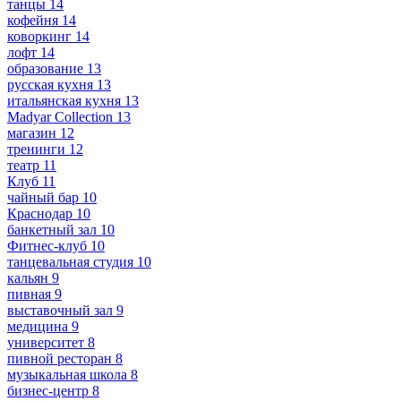
танцы
14
кофейня
14
коворкинг
14
лофт
14
образование
13
русская кухня
13
итальянская кухня
13
Madyar Collection
13
магазин
12
тренинги
12
театр
11
Клуб
11
чайный бар
10
Краснодар
10
банкетный зал
10
Фитнес-клуб
10
танцевальная студия
10
кальян
9
пивная
9
выставочный зал
9
медицина
9
университет
8
пивной ресторан
8
музыкальная школа
8
бизнес-центр
8