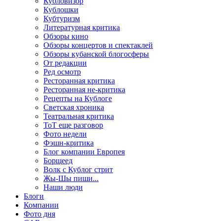
Кубловизор
Кублошки
Кубтуризм
Литературная критика
Обзоры кино
Обзоры концертов и спектаклей
Обзоры кубанской блогосферы
От редакции
Ред осмотр
Ресторанная критика
Ресторанная не-критика
Рецепты на Кублоге
Светская хроника
Театральная критика
ТоТ еще разговор
Фото недели
Фэшн-критика
Блог компании Европея
Борщеед
Волк с Кублог стрит
Жы-Шы пиши...
Наши люди
Блоги
Компании
Фото дня