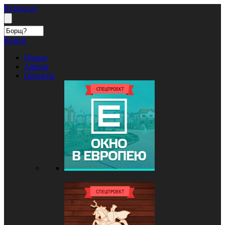
Кублог.ру
Войти
Новые
Афиша
Проекты