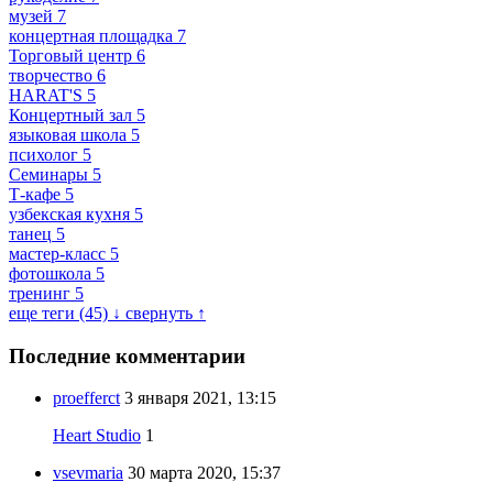
музей
7
концертная площадка
7
Торговый центр
6
творчество
6
HARAT'S
5
Концертный зал
5
языковая школа
5
психолог
5
Семинары
5
Т-кафе
5
узбекская кухня
5
танец
5
мастер-класс
5
фотошкола
5
тренинг
5
еще теги (45) ↓
свернуть ↑
Последние комментарии
proefferct
3 января 2021, 13:15
Heart Studio
1
vsevmaria
30 марта 2020, 15:37