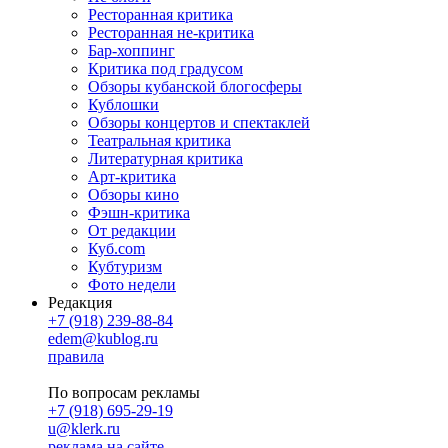
Ресторанная критика
Ресторанная не-критика
Бар-хоппинг
Критика под градусом
Обзоры кубанской блогосферы
Кублошки
Обзоры концертов и спектаклей
Театральная критика
Литературная критика
Арт-критика
Обзоры кино
Фэшн-критика
От редакции
Куб.com
Кубтуризм
Фото недели
Редакция
+7 (918) 239-88-84
edem@kublog.ru
правила
По вопросам рекламы
+7 (918) 695-29-19
u@klerk.ru
реклама на сайте