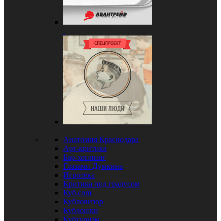
Анатомия Краснодара
Арт-критика
Бар-хоппинг
Глазами Думкина
Игротека
Критика под градусом
Куб.com
Кубловизор
Кублошки
Кубтуризм