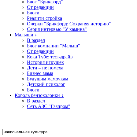
Блог "Брикфорд"
От редакции
Блоги
Реалити-стройка
Очерки "Брикфорд: Сохраняя историю"
Серия интервью "У камина"
Малыши ↓
В раздел
Блог компании "Малыш"
От редакции
Кока Тубе: тест-драйв
История игрушек
Дети – не помеха
Бизнес-мама
Будущим мамочкам
Детский психолог
Блоги
Король бензоколонки ↓
В раздел
Сеть АЗС "Газпром"