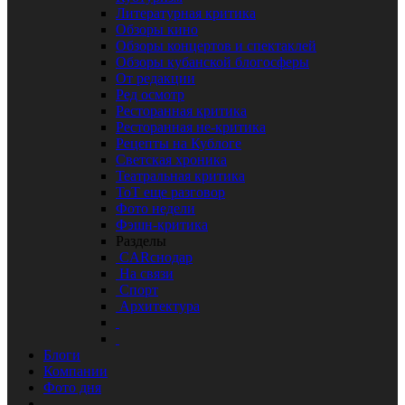
Литературная критика
Обзоры кино
Обзоры концертов и спектаклей
Обзоры кубанской блогосферы
От редакции
Ред осмотр
Ресторанная критика
Ресторанная не-критика
Рецепты на Кублоге
Светская хроника
Театральная критика
ТоТ еще разговор
Фото недели
Фэшн-критика
Разделы
CARснодар
На связи
Спорт
Архитектура
Блоги
Компании
Фото дня