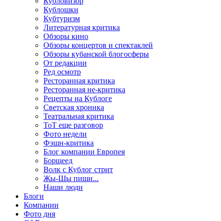
Кубловизор
Кублошки
Кубтуризм
Литературная критика
Обзоры кино
Обзоры концертов и спектаклей
Обзоры кубанской блогосферы
От редакции
Ред осмотр
Ресторанная критика
Ресторанная не-критика
Рецепты на Кублоге
Светская хроника
Театральная критика
ТоТ еще разговор
Фото недели
Фэшн-критика
Блог компании Европея
Борщеед
Волк с Кублог стрит
Жы-Шы пиши...
Наши люди
Блоги
Компании
Фото дня