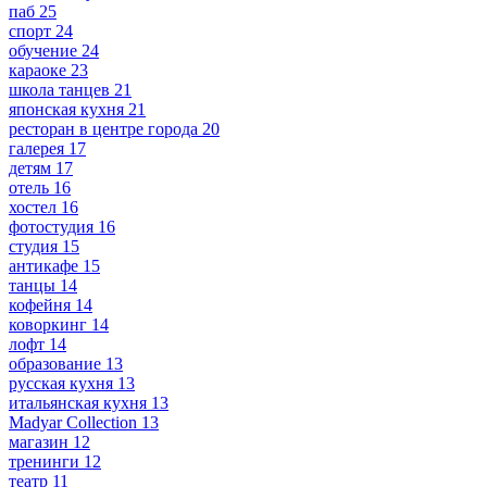
паб
25
спорт
24
обучение
24
караоке
23
школа танцев
21
японская кухня
21
ресторан в центре города
20
галерея
17
детям
17
отель
16
хостел
16
фотостудия
16
студия
15
антикафе
15
танцы
14
кофейня
14
коворкинг
14
лофт
14
образование
13
русская кухня
13
итальянская кухня
13
Madyar Collection
13
магазин
12
тренинги
12
театр
11