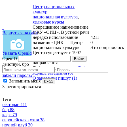
Центр национальных
культур
национальная культура
,
языковые курсы
Сокращенное наименование
МКУ «ОИЦ». В устной речи
Вернуться на сайт
нередко использование
4211
названия «ЦНК — Центр
0
национальных культур».
Это понравилось
Центр существует с 1997
Указать OpenId
года. Основные
OpenID
Войти
направления...
действуй, бро
Добавил пользователь:
Red
Афиша заведения (0)
забыли пароль?
О заведении пишут (1)
Запомнить меня
Вход
Зарегистрироваться
Теги
ресторан
111
бар
88
кафе
79
европейская кухня
38
ночной клуб
30