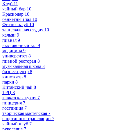
Клуб
11
чайный бар
10
Краснодар
10
банкетный зал
10
Фитнес-клуб
10
танцевальная студия
10
кальян
9
пивная
9
выставочный зал
9
медицина
9
университет
8
пивной ресторан
8
музыкальная школа
8
бизнес-центр
8
кинотеатр
8
парки
8
Китайский чай
8
ТРЦ
8
кавказская кухня
7
пиццерия
7
гостиница
7
творческая мастерская
7
спортивные трансляции
7
чайный клуб
7
рукоделие
7