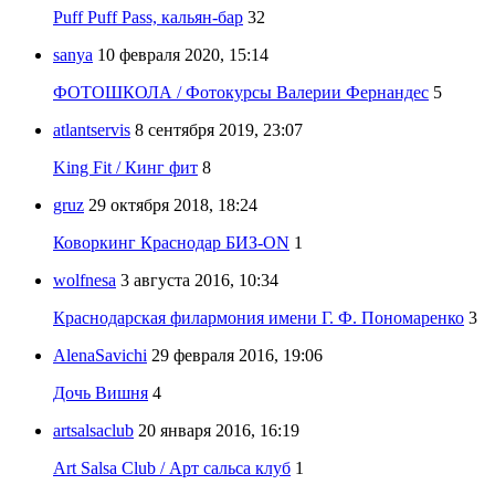
Puff Puff Pass, кальян-бар
32
sanya
10 февраля 2020, 15:14
ФОТОШКОЛА / Фотокурсы Валерии Фернандес
5
atlantservis
8 сентября 2019, 23:07
King Fit / Кинг фит
8
gruz
29 октября 2018, 18:24
Коворкинг Краснодар БИЗ-ON
1
wolfnesa
3 августа 2016, 10:34
Краснодарская филармония имени Г. Ф. Пономаренко
3
AlenaSavichi
29 февраля 2016, 19:06
Дочь Вишня
4
artsalsaclub
20 января 2016, 16:19
Art Salsa Club / Арт сальса клуб
1