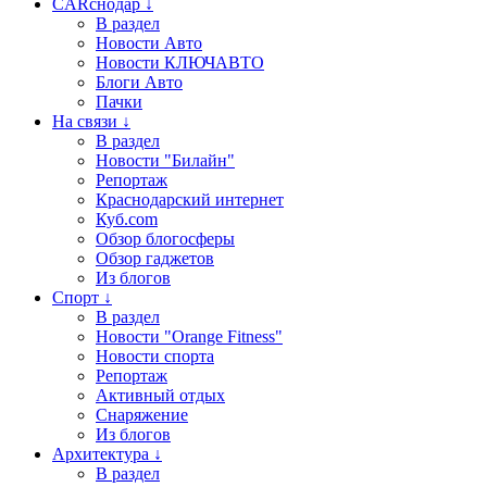
CARснодар ↓
В раздел
Новости Авто
Новости КЛЮЧАВТО
Блоги Авто
Пачки
На связи ↓
В раздел
Новости "Билайн"
Репортаж
Краснодарский интернет
Куб.com
Обзор блогосферы
Обзор гаджетов
Из блогов
Спорт ↓
В раздел
Новости "Orange Fitness"
Новости спорта
Репортаж
Активный отдых
Снаряжение
Из блогов
Архитектура ↓
В раздел