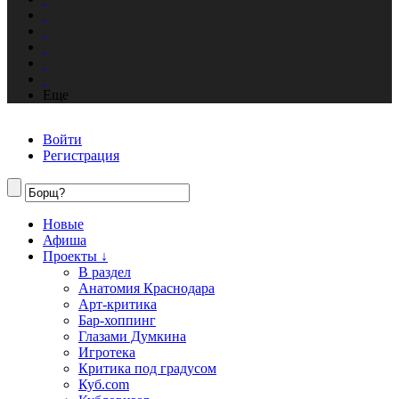
Еще
Войти
Регистрация
Новые
Афиша
Проекты ↓
В раздел
Анатомия Краснодара
Арт-критика
Бар-хоппинг
Глазами Думкина
Игротека
Критика под градусом
Куб.com