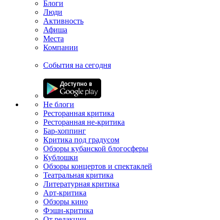
Блоги
Люди
Активность
Афиша
Места
Компании
События на сегодня
Не блоги
Ресторанная критика
Ресторанная не-критика
Бар-хоппинг
Критика под градусом
Обзоры кубанской блогосферы
Кублошки
Обзоры концертов и спектаклей
Театральная критика
Литературная критика
Арт-критика
Обзоры кино
Фэшн-критика
От редакции