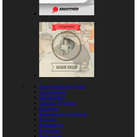
Анатомия Краснодара
Арт-критика
Бар-хоппинг
Глазами Думкина
Игротека
Критика под градусом
Куб.com
Кубловизор
Кублошки
Кубтуризм