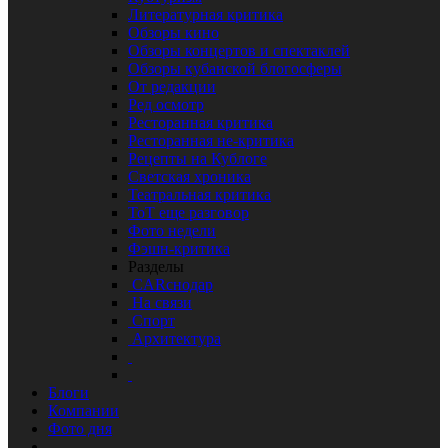
Литературная критика
Обзоры кино
Обзоры концертов и спектаклей
Обзоры кубанской блогосферы
От редакции
Ред осмотр
Ресторанная критика
Ресторанная не-критика
Рецепты на Кублоге
Светская хроника
Театральная критика
ТоТ еще разговор
Фото недели
Фэшн-критика
Разделы
CARснодар
На связи
Спорт
Архитектура
Блоги
Компании
Фото дня