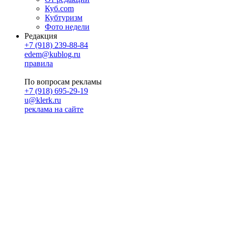
Куб.com
Кубтуризм
Фото недели
Редакция
+7 (918) 239-88-84
edem@kublog.ru
правила
По вопросам рекламы
+7 (918) 695-29-19
u@klerk.ru
реклама на сайте
PR
Илона Полянская
pr@kublog.ru
Клубок социума
Кублогимн
Демография Кублога
5014 кублогеров
© 2026
Кублог