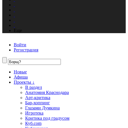
Еще
Войти
Регистрация
Новые
Афиша
Проекты ↓
В раздел
Анатомия Краснодара
Арт-критика
Бар-хоппинг
Глазами Думкина
Игротека
Критика под градусом
Куб.com