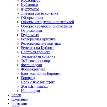
Кубловизор
Кублошки
Кубтуризм
Литературная критика
Обзоры кино
Обзоры концертов и спектаклей
Обзоры кубанской блогосферы
От редакции
Ред осмотр
Ресторанная критика
Ресторанная не-критика
Рецепты на Кублоге
Светская хроника
Театральная критика
ТоТ еще разговор
Фото недели
Фэшн-критика
Блог компании Европея
Борщеед
Волк с Кублог стрит
Жы-Шы пиши...
Наши люди
Блоги
Компании
Фото дня