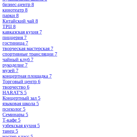
бизнес-центр
8
кинотеатр
8
парки
8
Китайский чай
8
ТРЦ
8
кавказская кухня
7
пиццерия
7
гостиница
7
творческая мастерская
7
спортивные трансляции
7
чайный клуб
7
рукоделие
7
музей
7
концертная площадка
7
Торговый центр
6
творчество
6
HARAT'S
5
Концертный зал
5
языковая школа
5
психолог
5
Семинары
5
Т-кафе
5
узбекская кухня
5
танец
5
мастер-класс
5