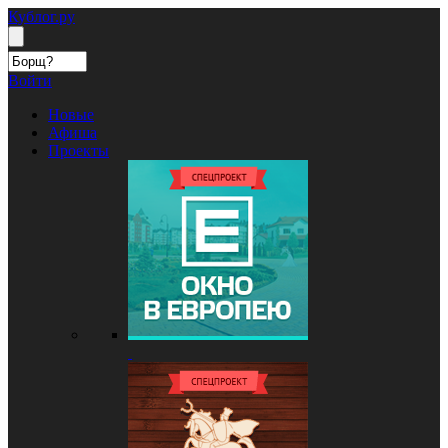
Кублог.ру
Войти
Новые
Афиша
Проекты