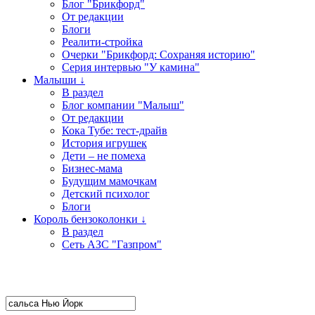
Блог "Брикфорд"
От редакции
Блоги
Реалити-стройка
Очерки "Брикфорд: Сохраняя историю"
Серия интервью "У камина"
Малыши ↓
В раздел
Блог компании "Малыш"
От редакции
Кока Тубе: тест-драйв
История игрушек
Дети – не помеха
Бизнес-мама
Будущим мамочкам
Детский психолог
Блоги
Король бензоколонки ↓
В раздел
Сеть АЗС "Газпром"