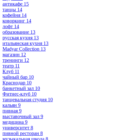
антикафе
15
танцы
14
кофейня
14
коворкинг
14
лофт
14
образование
13
русская кухня
13
итальянская кухня
13
Madyar Collection
13
магазин
12
тренинги
12
театр
11
Клуб
11
чайный бар
10
Краснодар
10
банкетный зал
10
Фитнес-клуб
10
танцевальная студия
10
кальян
9
пивная
9
выставочный зал
9
медицина
9
университет
8
пивной ресторан
8
музыкальная школа
8