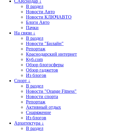
CARснодар ↓
В раздел
Новости Авто
Новости КЛЮЧАВТО
Блоги Авто
Пачки
На связи ↓
В раздел
Новости "Билайн"
Репортаж
Краснодарский интернет
Куб.com
Обзор блогосферы
Обзор гаджетов
Из блогов
Спорт ↓
В раздел
Новости "Orange Fitness"
Новости спорта
Репортаж
Активный отдых
Снаряжение
Из блогов
Архитектура ↓
В раздел