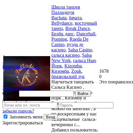
Школа танцев
Палладиум
Bachata
,
бачата
,
Bellydance
,
восточный
танец
,
Break Dance
,
Брэйк данс
,
Dancehall
,
Popping
,
Rueda De
Casino
,
руэда де
касино
,
Salsa Casino
,
сальса касино
,
Salsa
New York
,
сальса Нью
Йорк
,
Kizomba
,
Вернуться на сайт
Кизомба
,
Zouk
,
1678
бразильский зук
0
Научиться танцевать
Это понравилос
Сальса Касино ,
Указать OpenId
Бачата , Сальса Нью
OpenID
Войти
йорк , Кизомбу и
действуй, бро
Бразильский зук
можно на занятиях , а
забыли пароль?
по воскресеньям у нас
Запомнить меня
Вход
танцевальные сальса-
Зарегистрироваться
вечеринки с...
Добавил пользователь: