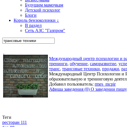
Будущим мамочкам
Детский психолог
Блоги
Король бензоколонки ↓
В раздел
Сеть АЗС "Газпром"
Международный центр психологии и ра
тренинги
,
обучение
,
саморазвитие
,
усп
транс
,
трансовые техники
,
продажи
,
ра
Международный Центр Психологии и Раз
образовательную и тренинговую деятель
Добавил пользователь:
rmes_mcpir
Афиша заведения (0)
О заведении пишут
Теги
ресторан
111