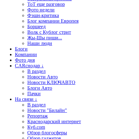
ТоТ еще разговор
Фото недели
Фэшн-критика
Блог компании Европея
Борщеед
Волк с Кублог стрит
Жы-Шы пиши...
Наши люди
Блоги
Компании
Фото дня
CARснодар ↓
В раздел
Новости Авто
Новости КЛЮЧАВТО
Блоги Авто
Пачки
На связи ↓
В раздел
Новости "Билайн"
Репортаж
Краснодарский интернет
Куб.com
Обзор блогосферы
Обзор гаджетов