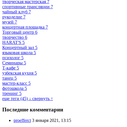
творческая мастерская
7
спортивные трансляции
7
чайный клуб
7
рукоделие
7
музей
7
концертная площадка
7
Торговый центр
6
творчество
6
HARAT'S
5
Концертный зал
5
языковая школа
5
психолог
5
Семинары
5
Т-кафе
5
узбекская кухня
5
танец
5
мастер-класс
5
фотошкола
5
тренинг
5
еще теги (45) ↓
свернуть ↑
Последние комментарии
proefferct
3 января 2021, 13:15