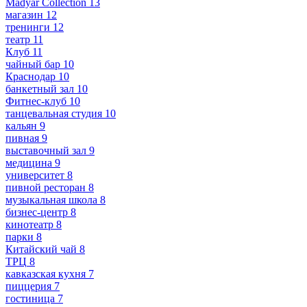
Madyar Collection
13
магазин
12
тренинги
12
театр
11
Клуб
11
чайный бар
10
Краснодар
10
банкетный зал
10
Фитнес-клуб
10
танцевальная студия
10
кальян
9
пивная
9
выставочный зал
9
медицина
9
университет
8
пивной ресторан
8
музыкальная школа
8
бизнес-центр
8
кинотеатр
8
парки
8
Китайский чай
8
ТРЦ
8
кавказская кухня
7
пиццерия
7
гостиница
7