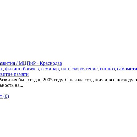
звития / МЦПиР - Краснодар
ех
,
филипп богачев
,
семинар
,
нлп
,
скорочтение
,
гипноз
,
самомот
звитие памяти
вития был создан 2005 году. С начала создания и все последу
ность на...
 (0)