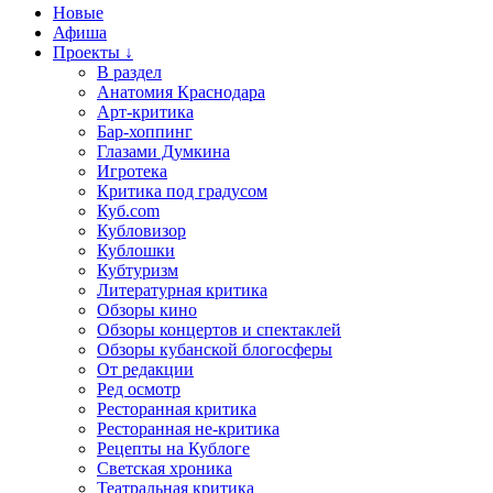
Новые
Афиша
Проекты ↓
В раздел
Анатомия Краснодара
Арт-критика
Бар-хоппинг
Глазами Думкина
Игротека
Критика под градусом
Куб.com
Кубловизор
Кублошки
Кубтуризм
Литературная критика
Обзоры кино
Обзоры концертов и спектаклей
Обзоры кубанской блогосферы
От редакции
Ред осмотр
Ресторанная критика
Ресторанная не-критика
Рецепты на Кублоге
Светская хроника
Театральная критика