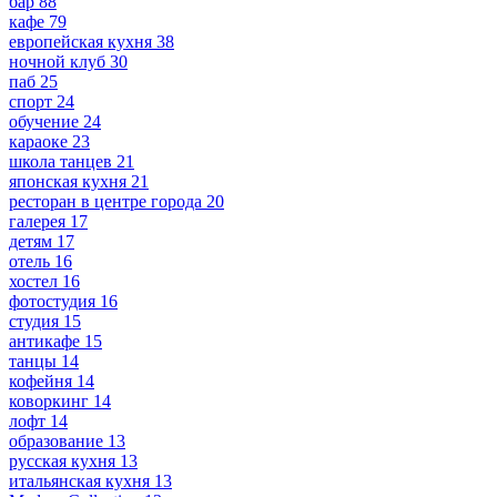
бар
88
кафе
79
европейская кухня
38
ночной клуб
30
паб
25
спорт
24
обучение
24
караоке
23
школа танцев
21
японская кухня
21
ресторан в центре города
20
галерея
17
детям
17
отель
16
хостел
16
фотостудия
16
студия
15
антикафе
15
танцы
14
кофейня
14
коворкинг
14
лофт
14
образование
13
русская кухня
13
итальянская кухня
13