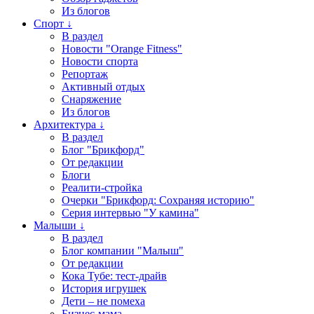
Из блогов
Спорт ↓
В раздел
Новости "Orange Fitness"
Новости спорта
Репортаж
Активный отдых
Снаряжение
Из блогов
Архитектура ↓
В раздел
Блог "Брикфорд"
От редакции
Блоги
Реалити-стройка
Очерки "Брикфорд: Сохраняя историю"
Серия интервью "У камина"
Малыши ↓
В раздел
Блог компании "Малыш"
От редакции
Кока Тубе: тест-драйв
История игрушек
Дети – не помеха
Бизнес-мама