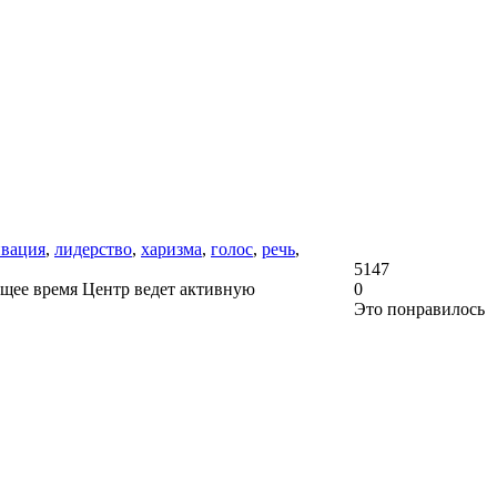
ивация
,
лидерство
,
харизма
,
голос
,
речь
,
5147
ющее время Центр ведет активную
0
Это понравилось