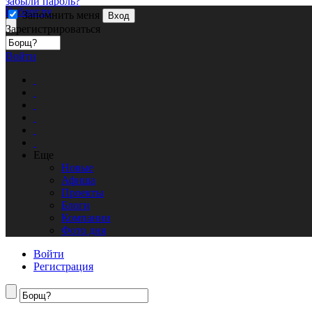
забыли пароль?
Кублог.ру
Запомнить меня
Вход
Зарегистрироваться
Войти
Еще
Новые
Афиша
Проекты
Блоги
Компании
Фото дня
Войти
Регистрация