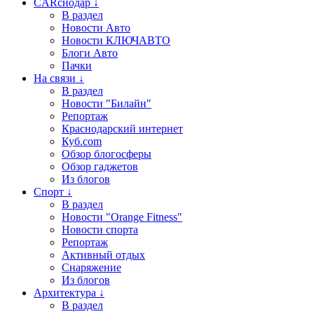
CARснодар ↓
В раздел
Новости Авто
Новости КЛЮЧАВТО
Блоги Авто
Пачки
На связи ↓
В раздел
Новости "Билайн"
Репортаж
Краснодарский интернет
Куб.com
Обзор блогосферы
Обзор гаджетов
Из блогов
Спорт ↓
В раздел
Новости "Orange Fitness"
Новости спорта
Репортаж
Активный отдых
Снаряжение
Из блогов
Архитектура ↓
В раздел