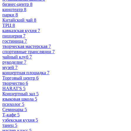
бизнес-центр
8
кинотеатр
8
парки
8
Китайский чай
8
ТРЦ
8
кавказская кухня
7
пиццерия
7
гостиница
7
творческая мастерская
7
спортивные трансляции
7
чайный клуб
7
рукоделие
7
музей
7
концертная площадка
7
Торговый центр
6
творчество
6
HARAT'S
5
Концертный зал
5
языковая школа
5
психолог
5
Семинары
5
Т-кафе
5
узбекская кухня
5
танец
5
мастер-класс
5