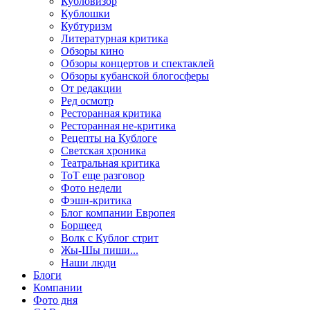
Кубловизор
Кублошки
Кубтуризм
Литературная критика
Обзоры кино
Обзоры концертов и спектаклей
Обзоры кубанской блогосферы
От редакции
Ред осмотр
Ресторанная критика
Ресторанная не-критика
Рецепты на Кублоге
Светская хроника
Театральная критика
ТоТ еще разговор
Фото недели
Фэшн-критика
Блог компании Европея
Борщеед
Волк с Кублог стрит
Жы-Шы пиши...
Наши люди
Блоги
Компании
Фото дня