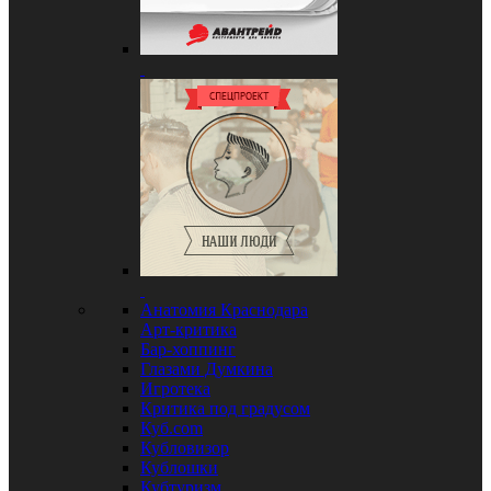
Анатомия Краснодара
Арт-критика
Бар-хоппинг
Глазами Думкина
Игротека
Критика под градусом
Куб.com
Кубловизор
Кублошки
Кубтуризм