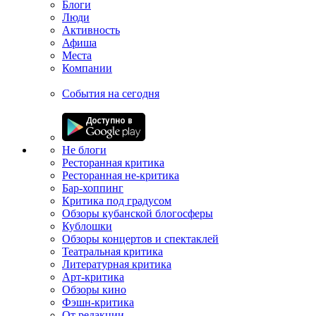
Блоги
Люди
Активность
Афиша
Места
Компании
События на сегодня
Не блоги
Ресторанная критика
Ресторанная не-критика
Бар-хоппинг
Критика под градусом
Обзоры кубанской блогосферы
Кублошки
Обзоры концертов и спектаклей
Театральная критика
Литературная критика
Арт-критика
Обзоры кино
Фэшн-критика
От редакции