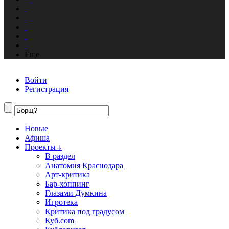
Еще
Войти
Регистрация
Новые
Афиша
Проекты ↓
В раздел
Анатомия Краснодара
Арт-критика
Бар-хоппинг
Глазами Думкина
Игротека
Критика под градусом
Куб.com