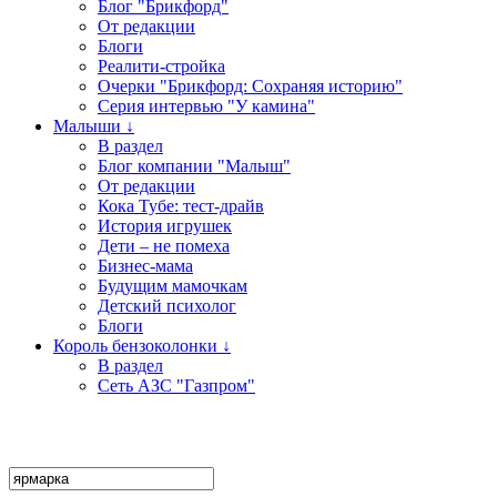
Блог "Брикфорд"
От редакции
Блоги
Реалити-стройка
Очерки "Брикфорд: Сохраняя историю"
Серия интервью "У камина"
Малыши ↓
В раздел
Блог компании "Малыш"
От редакции
Кока Тубе: тест-драйв
История игрушек
Дети – не помеха
Бизнес-мама
Будущим мамочкам
Детский психолог
Блоги
Король бензоколонки ↓
В раздел
Сеть АЗС "Газпром"