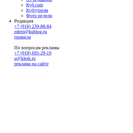
Куб.com
Кубтуризм
Фото недели
Редакция
+7 (918) 239-88-84
edem@kublog.ru
правила
По вопросам рекламы
+7 (918) 695-29-19
u@klerk.ru
реклама на сайте
PR
Илона Полянская
pr@kublog.ru
Клубок социума
Кублогимн
Демография Кублога
5014 кублогеров
© 2026
Кублог