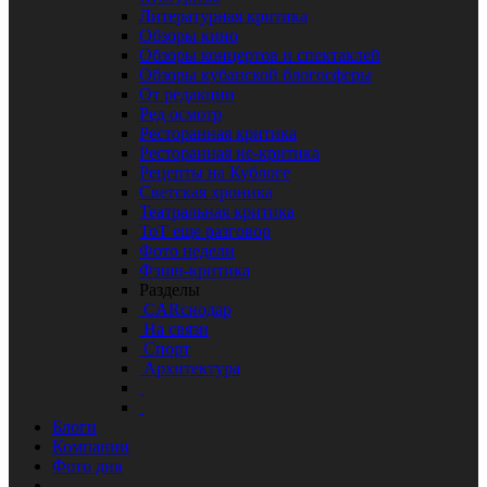
Литературная критика
Обзоры кино
Обзоры концертов и спектаклей
Обзоры кубанской блогосферы
От редакции
Ред осмотр
Ресторанная критика
Ресторанная не-критика
Рецепты на Кублоге
Светская хроника
Театральная критика
ТоТ еще разговор
Фото недели
Фэшн-критика
Разделы
CARснодар
На связи
Спорт
Архитектура
Блоги
Компании
Фото дня