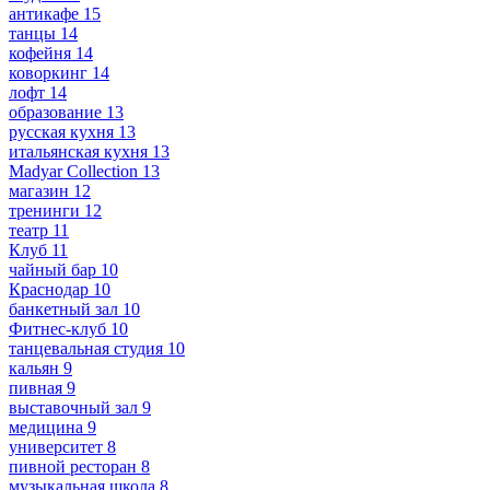
антикафе
15
танцы
14
кофейня
14
коворкинг
14
лофт
14
образование
13
русская кухня
13
итальянская кухня
13
Madyar Collection
13
магазин
12
тренинги
12
театр
11
Клуб
11
чайный бар
10
Краснодар
10
банкетный зал
10
Фитнес-клуб
10
танцевальная студия
10
кальян
9
пивная
9
выставочный зал
9
медицина
9
университет
8
пивной ресторан
8
музыкальная школа
8