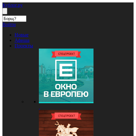
Кублог.ру
Войти
Новые
Афиша
Проекты