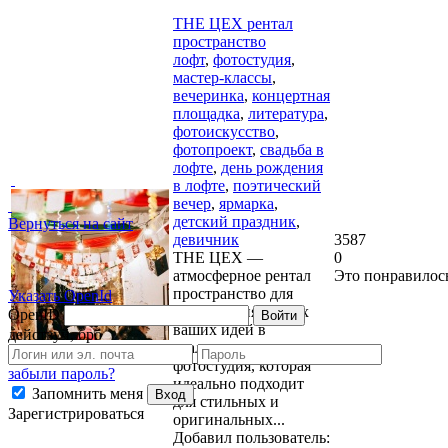
THE ЦЕХ рентал
пространство
лофт
,
фотостудия
,
мастер-классы
,
вечеринка
,
концертная
площадка
,
литература
,
фотоискусство
,
фотопроект
,
свадьба в
лофте
,
день рождения
в лофте
,
поэтический
вечер
,
ярмарка
,
детский праздник
,
Вернуться на сайт
девичник
3587
THE ЦЕХ —
0
атмосферное рентал
Это понравилос
пространство для
Указать OpenId
воплощения любых
OpenID
Войти
ваших идей в
действуй, бро
реальность —
фотостудия, которая
забыли пароль?
идеально подходит
Запомнить меня
Вход
для стильных и
Зарегистрироваться
оригинальных...
Добавил пользователь: