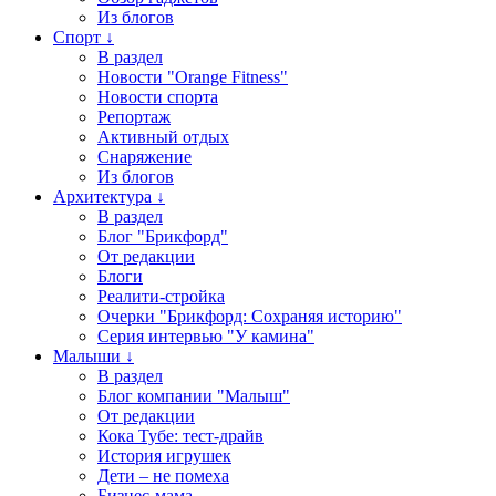
Из блогов
Спорт ↓
В раздел
Новости "Orange Fitness"
Новости спорта
Репортаж
Активный отдых
Снаряжение
Из блогов
Архитектура ↓
В раздел
Блог "Брикфорд"
От редакции
Блоги
Реалити-стройка
Очерки "Брикфорд: Сохраняя историю"
Серия интервью "У камина"
Малыши ↓
В раздел
Блог компании "Малыш"
От редакции
Кока Тубе: тест-драйв
История игрушек
Дети – не помеха
Бизнес-мама