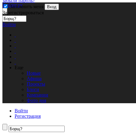
забыли пароль?
Кублог.ру
Запомнить меня
Вход
Зарегистрироваться
Войти
Еще
Новые
Афиша
Проекты
Блоги
Компании
Фото дня
Войти
Регистрация