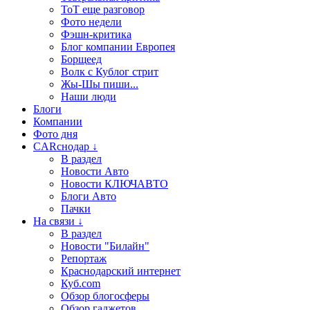
ТоТ еще разговор
Фото недели
Фэшн-критика
Блог компании Европея
Борщеед
Волк с Кублог стрит
Жы-Шы пиши...
Наши люди
Блоги
Компании
Фото дня
CARснодар ↓
В раздел
Новости Авто
Новости КЛЮЧАВТО
Блоги Авто
Пачки
На связи ↓
В раздел
Новости "Билайн"
Репортаж
Краснодарский интернет
Куб.com
Обзор блогосферы
Обзор гаджетов