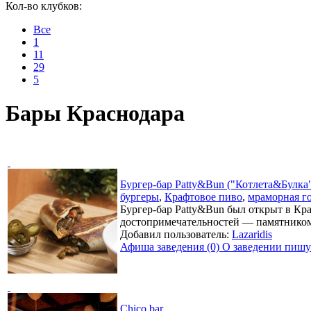
Кол-во клубков:
Все
1
11
29
5
Бары Краснодара
Бургер-бар Patty&Bun ("Котлета&Булка
бургеры
,
Крафтовое пиво
,
мраморная г
Бургер-бар Patty&Bun был открыт в Кра
достопримечательностей — памятником
Добавил пользователь:
Lazaridis
Афиша заведения (0)
О заведении пишут
Chico bar