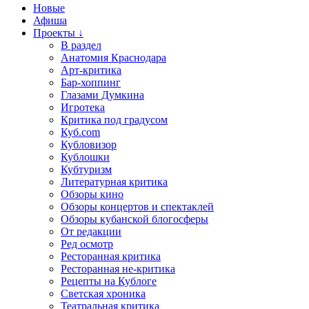
Новые
Афиша
Проекты ↓
В раздел
Анатомия Краснодара
Арт-критика
Бар-хоппинг
Глазами Думкина
Игротека
Критика под градусом
Куб.com
Кубловизор
Кублошки
Кубтуризм
Литературная критика
Обзоры кино
Обзоры концертов и спектаклей
Обзоры кубанской блогосферы
От редакции
Ред осмотр
Ресторанная критика
Ресторанная не-критика
Рецепты на Кублоге
Светская хроника
Театральная критика