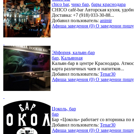
chico bar
,
чико бар
,
бары краснодара
CHICO café-bar Авторская кухня, удоб
Доставка: +7 (918) 033-30-88...
Добавил пользователь:
animir
Афиша заведения (0)
О заведении пишут
Эйфория, кальян-бар
бар
,
Кальянная
Кальян-бар в центре Краснодара. Атмо
карта различных чаев и напитков...
Добавил пользователь:
Tenar30
Афиша заведения (0)
О заведении пишут
Цоколь, бар
бар
Бар «Цоколь» работает со вторника по 
Добавил пользователь:
Tenar30
Афиша заведения (0)
О заведении пишут