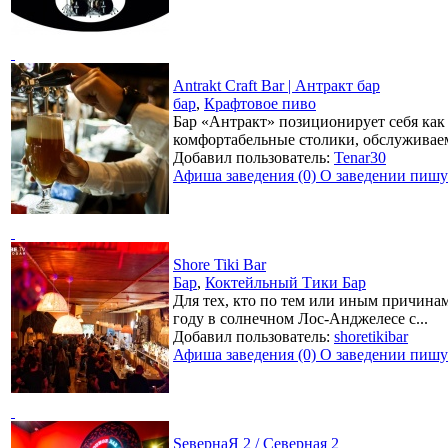
Antrakt Craft Bar | Антракт бар
бар
,
Крафтовое пиво
Бар «Антракт» позиционирует себя как 
комфортабельные столики, обслуживаем
Добавил пользователь:
Tenar30
Афиша заведения (0)
О заведении пишут
Shore Tiki Bar
Бар
,
Коктейльный Тики Бар
Для тех, кто по тем или иным причинам
году в солнечном Лос-Анджелесе с...
Добавил пользователь:
shoretikibar
Афиша заведения (0)
О заведении пишут
SевернаЯ 2 / Северная 2