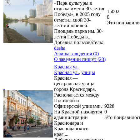
«Парк культуры и
отдыха имени 30-летия
15002
Победы», в 2005 году
0
отметил свой 30-
Это понравило
летний юбилей.
Площадь парка им. 30-
летия Победы в...
Добавил пользователь:
dasha
Афиша заведения (0)
О заведении пишут (23)
Красная ул.
Красная ул.
,
улицы
Красная —
центральная улица
города Краснодара.
Располагается между
Постовой и
Офицерской улицами.
9228
На Красной находятся
0
администрации
Это понравилос
Краснодара и
Краснодарского
края....
Добавил пользователь: