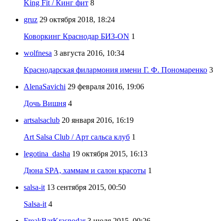
King Fit / Кинг фит
8
gruz
29 октября 2018, 18:24
Коворкинг Краснодар БИЗ-ON
1
wolfnesa
3 августа 2016, 10:34
Краснодарская филармония имени Г. Ф. Пономаренко
3
AlenaSavichi
29 февраля 2016, 19:06
Дочь Вишня
4
artsalsaclub
20 января 2016, 16:19
Art Salsa Club / Арт сальса клуб
1
legotina_dasha
19 октября 2015, 16:13
Дюна SPA, хаммам и салон красоты
1
salsa-it
13 сентября 2015, 00:50
Salsa-it
4
FreakBarKrasnodar
3 июля 2015, 00:26