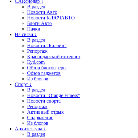
CARснодар ↓
В раздел
Новости Авто
Новости КЛЮЧАВТО
Блоги Авто
Пачки
На связи ↓
В раздел
Новости "Билайн"
Репортаж
Краснодарский интернет
Куб.com
Обзор блогосферы
Обзор гаджетов
Из блогов
Спорт ↓
В раздел
Новости "Orange Fitness"
Новости спорта
Репортаж
Активный отдых
Снаряжение
Из блогов
Архитектура ↓
В раздел