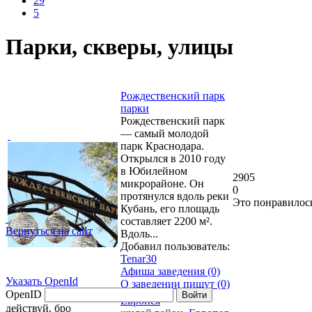
29
5
Парки, скверы, улицы
Рождественский парк
парки
Рождественский парк
— самый молодой
парк Краснодара.
Открылся в 2010 году
в Юбилейном
2905
микрорайоне. Он
0
протянулся вдоль реки
Это понравилос
Кубань, его площадь
составляет 2200 м².
Вернуться на сайт
Вдоль...
Добавил пользователь:
Tenar30
Афиша заведения (0)
Указать OpenId
О заведении пишут (0)
OpenID
Войти
Европея
действуй, бро