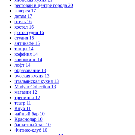
ресторан в центре города
20
галерея
17
детям
17
отель
16
хостел
16
фотостудия
16
студия
15
антикафе
15
танцы
14
кофейня
14
коворкинг
14
лофт
14
образование
13
русская кухня
13
итальянская кухня
13
Madyar Collection
13
магазин
12
тренинги
12
театр
11
Клуб
11
чайный бар
10
Краснодар
10
банкетный зал
10
Фитнес-клуб
10