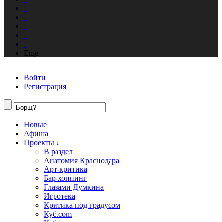
Еще
Войти
Регистрация
Новые
Афиша
Проекты ↓
В раздел
Анатомия Краснодара
Арт-критика
Бар-хоппинг
Глазами Думкина
Игротека
Критика под градусом
Куб.com