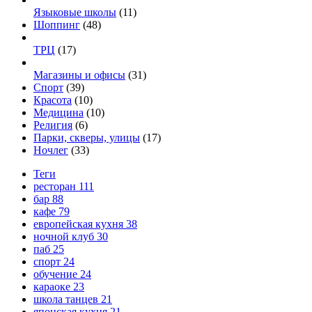
Языковые школы
(11)
Шоппинг
(48)
ТРЦ
(17)
Магазины и офисы
(31)
Спорт
(39)
Красота
(10)
Медицина
(10)
Религия
(6)
Парки, скверы, улицы
(17)
Ночлег
(33)
Теги
ресторан
111
бар
88
кафе
79
европейская кухня
38
ночной клуб
30
паб
25
спорт
24
обучение
24
караоке
23
школа танцев
21
японская кухня
21