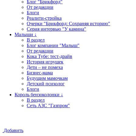
Блог "Брикфорд"
От редакции
Блоги
Реалити-стройка
Очерки "Брикфорд: Сохраняя историю"
Серия интервью "У камина"
Малыши ↓
В раздел
Блог компании "Малыш"
От редакции
Кока Тубе: тест-драйв
История игрушек
Дети – не помеха
Бизнес-мама
Будущим мамочкам
Детский психолог
Блоги
Король бензоколонки ↓
В раздел
Сеть АЗС "Газпром"
Добавить