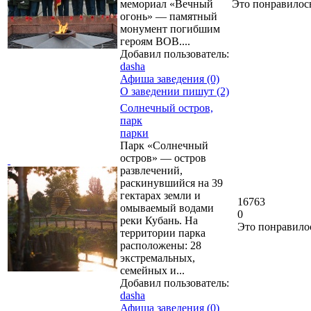
мемориал «Вечный
Это понравилос
огонь» — памятный
монумент погибшим
героям ВОВ....
Добавил пользователь:
dasha
Афиша заведения (0)
О заведении пишут (2)
Солнечный остров,
парк
парки
Парк «Солнечный
остров» — остров
развлечений,
раскинувшийся на 39
гектарах земли и
16763
омываемый водами
0
реки Кубань. На
Это понравило
территории парка
расположены: 28
экстремальных,
семейных и...
Добавил пользователь:
dasha
Афиша заведения (0)