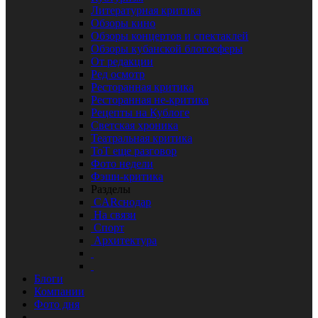
Литературная критика
Обзоры кино
Обзоры концертов и спектаклей
Обзоры кубанской блогосферы
От редакции
Ред осмотр
Ресторанная критика
Ресторанная не-критика
Рецепты на Кублоге
Светская хроника
Театральная критика
ТоТ еще разговор
Фото недели
Фэшн-критика
Разделы
CARснодар
На связи
Спорт
Архитектура
Блоги
Компании
Фото дня