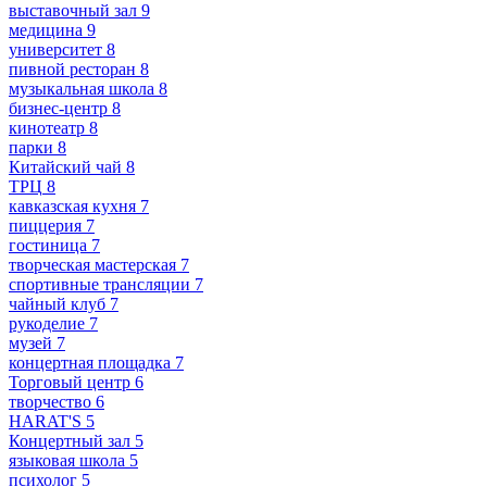
выставочный зал
9
медицина
9
университет
8
пивной ресторан
8
музыкальная школа
8
бизнес-центр
8
кинотеатр
8
парки
8
Китайский чай
8
ТРЦ
8
кавказская кухня
7
пиццерия
7
гостиница
7
творческая мастерская
7
спортивные трансляции
7
чайный клуб
7
рукоделие
7
музей
7
концертная площадка
7
Торговый центр
6
творчество
6
HARAT'S
5
Концертный зал
5
языковая школа
5
психолог
5