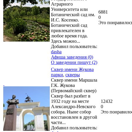
Аграрного
Университета или
6881
Ботанический сад им.
0
И.С. Косенко.
Это понравилос
Ботанический сад
привлекателен в
любое время года.
Здесь можно...
Добавил пользователь:
dasha
Афиша заведения (0)
О заведении пишут (2)
Сквер имени Жукова
парки
,
скверы
Сквер имени Маршала
Г.К. Жукова
(Первомайский сквер)
Сквер был разбит в
1932 году на месте
12432
Александро-Невского
0
собора. Ныне собор
Это понравило
восстановлен в другой
части...
Добавил пользователь: