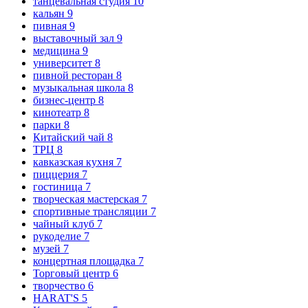
танцевальная студия
10
кальян
9
пивная
9
выставочный зал
9
медицина
9
университет
8
пивной ресторан
8
музыкальная школа
8
бизнес-центр
8
кинотеатр
8
парки
8
Китайский чай
8
ТРЦ
8
кавказская кухня
7
пиццерия
7
гостиница
7
творческая мастерская
7
спортивные трансляции
7
чайный клуб
7
рукоделие
7
музей
7
концертная площадка
7
Торговый центр
6
творчество
6
HARAT'S
5