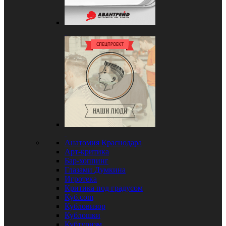
Анатомия Краснодара
Арт-критика
Бар-хоппинг
Глазами Думкина
Игротека
Критика под градусом
Куб.com
Кубловизор
Кублошки
Кубтуризм