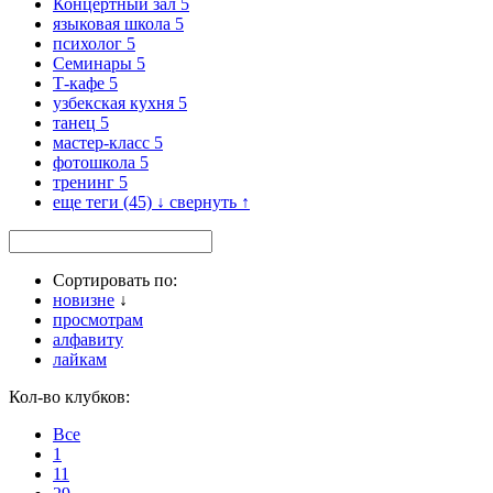
Концертный зал
5
языковая школа
5
психолог
5
Семинары
5
Т-кафе
5
узбекская кухня
5
танец
5
мастер-класс
5
фотошкола
5
тренинг
5
еще теги (45) ↓
свернуть ↑
Сортировать по:
новизне
↓
просмотрам
алфавиту
лайкам
Кол-во клубков:
Все
1
11