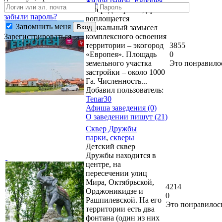
жилой район
,
Европея
В городе Краснодаре
забыли пароль?
воплощается
Запомнить меня
уникальный замысел
Вход
комплексного освоения
Зарегистрироваться
территории – экогород
3855
«Европея». Площадь
0
земельного участка
Это понравило
застройки – около 1000
Га. Численность...
Добавил пользователь:
Tenar30
Афиша заведения (0)
О заведении пишут (21)
Сквер Дружбы
парки
,
скверы
Детский сквер
Дружбы находится в
центре, на
пересечении улиц
Мира, Октябрьской,
4214
Орджоникидзе и
0
Рашпилевской. На его
Это понравилос
территории есть два
фонтана (один из них