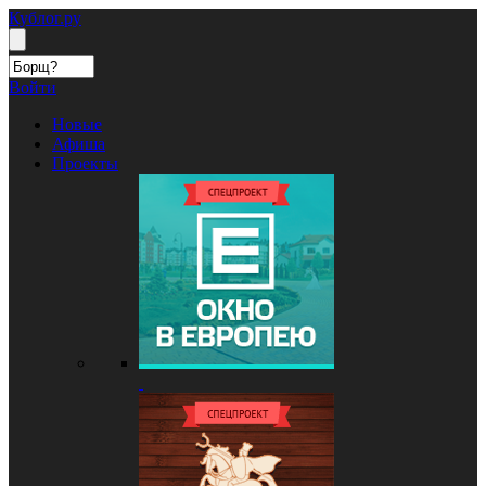
Кублог.ру
Войти
Новые
Афиша
Проекты