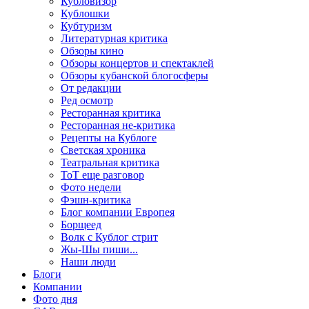
Кубловизор
Кублошки
Кубтуризм
Литературная критика
Обзоры кино
Обзоры концертов и спектаклей
Обзоры кубанской блогосферы
От редакции
Ред осмотр
Ресторанная критика
Ресторанная не-критика
Рецепты на Кублоге
Светская хроника
Театральная критика
ТоТ еще разговор
Фото недели
Фэшн-критика
Блог компании Европея
Борщеед
Волк с Кублог стрит
Жы-Шы пиши...
Наши люди
Блоги
Компании
Фото дня